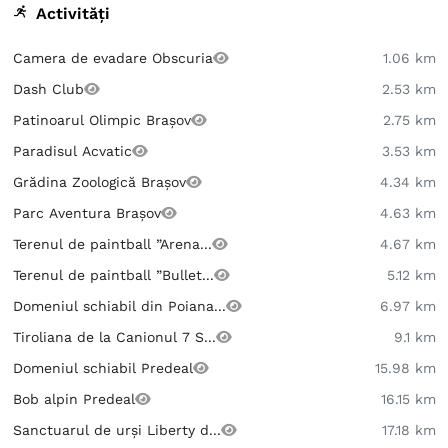
Activități
Camera de evadare Obscuria
1.06 km
Dash Club
2.53 km
Patinoarul Olimpic Brașov
2.75 km
Paradisul Acvatic
3.53 km
Grădina Zoologică Brașov
4.34 km
Parc Aventura Brașov
4.63 km
Terenul de paintball ”Arena...
4.67 km
Terenul de paintball ”Bullet...
5.12 km
Domeniul schiabil din Poiana...
6.97 km
Tiroliana de la Canionul 7 S...
9.1 km
Domeniul schiabil Predeal
15.98 km
Bob alpin Predeal
16.15 km
Sanctuarul de urși Liberty d...
17.18 km