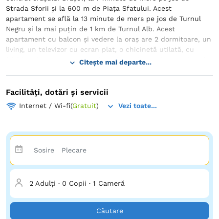
Strada Sforii și la 600 m de Piaţa Sfatului. Acest
apartament se află la 13 minute de mers pe jos de Turnul
Negru și la mai puțin de 1 km de Turnul Alb. Acest
apartament cu balcon și vedere la oraș are 2 dormitoare, un
living, un televizor cu ecran plat, o chicinetă utilată, cu
frigider și cuptor, precum și 1 baie cu duș. Baia este dotată
Citește mai departe...
cu cadă și articole de toaletă gratuite. Există de asemenea
prosoape și lenjerie de pat. Personalul de la recepție
vorbește limbile engleză britanică și română. Oaspeții cazați
Facilități, dotări și servicii
la acest apartament au la dispoziție o terasă la soare. Sb
Internet / Wi-fi
(
Gratuit
)
Vezi toate...
Old Town by Holztreppe se află la 4,5 km de Paradisul
Acvatic și la 7,4 km de Aventura Parc Brașov. Cel mai
apropiat aeroport este Aeroportul Internaţional Sibiu, situat
la 145 km de Sb Old Town by Holztreppe.
2 Adulți
·
0 Copii
·
1 Cameră
Căutare