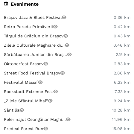
Evenimente
Brașov Jazz & Blues Festival
0.36 km
Retro Parada Primăverii
0.42 km
Târgul de Crăciun din Brașov
0.43 km
Zilele Culturale Maghiare di...
0.46 km
Sărbătoarea Junilor din Braș...
2.15 km
Oktoberfest Brașov
2.83 km
Street Food Festival Brașov
2.86 km
Festivalul Massif
6.23 km
Rockstadt Extreme Fest
7.33 km
„Zilele Sfântul Mihai”
9.24 km
Sântilia
10.28 km
Pelerinajul Ceangăilor Maghi...
14.96 km
Predeal Forest Run
15.98 km