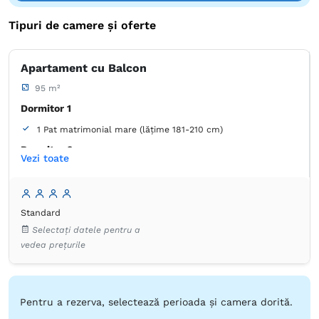
Tipuri de camere și oferte
Apartament cu Balcon
95 m²
Dormitor 1
1 Pat matrimonial mare (lățime 181-210 cm)
Dormitor 2
Vezi toate
1 Pat matrimonial mare (lățime 181-210 cm)
Living 1
1 Canapea extensibilă (2 persoane)
Standard
Selectați datele pentru a
Balcon / terasă
vedea prețurile
Living 2
1 Canapea extensibilă (2 persoane)
Baie
Pentru a rezerva, selectează perioada și camera dorită.
Proprie -
Duș -
Cadă