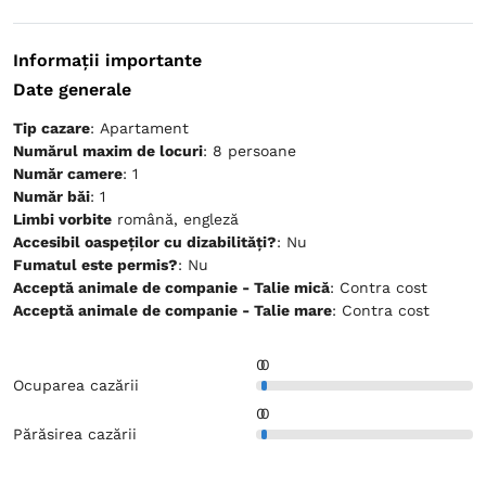
Informații importante
Date generale
Tip cazare
: Apartament
Numărul maxim de locuri
: 8 persoane
Număr camere
: 1
Număr băi
: 1
Limbi vorbite
română, engleză
Accesibil oaspeților cu dizabilități?
: Nu
Fumatul este permis?
: Nu
Acceptă animale de companie - Talie mică
: Contra cost
Acceptă animale de companie - Talie mare
: Contra cost
0
0
Ocuparea cazării
0
0
Părăsirea cazării