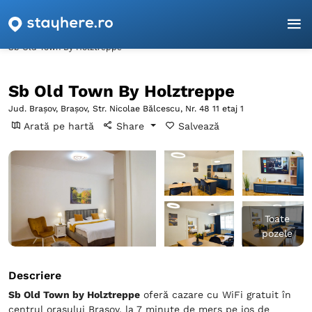
Pagina principală
Brașov
Braşov
Sb Old Town By Holztreppe
Sb Old Town By Holztreppe
Jud. Brașov, Braşov,
Str. Nicolae Bălcescu, Nr. 48 11 etaj 1
Arată pe hartă
Share
Salvează
Toate
pozele
Descriere
Sb Old Town by Holztreppe
oferă cazare cu WiFi gratuit în
centrul orașului Brașov, la 7 minute de mers pe jos de