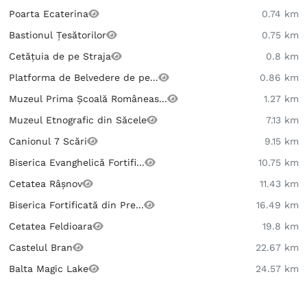
Poarta Ecaterina
0.74 km
Bastionul Țesătorilor
0.75 km
Cetățuia de pe Straja
0.8 km
Platforma de Belvedere de pe...
0.86 km
Muzeul Prima Școală Româneas...
1.27 km
Muzeul Etnografic din Săcele
7.13 km
Canionul 7 Scări
9.15 km
Biserica Evanghelică Fortifi...
10.75 km
Cetatea Râșnov
11.43 km
Biserica Fortificată din Pre...
16.49 km
Cetatea Feldioara
19.8 km
Castelul Bran
22.67 km
Balta Magic Lake
24.57 km