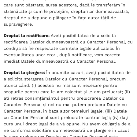
care sunt păstrate, sursa acestora, dacă le transferăm în
străinătate și cum le protejăm, drepturilor dumneavoastră,
dreptul de a depune o plângere în fața autorității de
supraveghere.
Dreptul la rectificare:
Aveți posibilitatea de a solicita
rectificarea Datelor dumneavoastră cu Caracter Personal, cu
condiția să fie respectate cerințele legale aplicabile. În
eventualitatea unor erori, după notificare, vom corecta
imediat Datele dumneavoastră cu Caracter Personal.
Dreptul la ștergere:
În anumite cazuri, aveți posibilitatea de
a solicita ștergerea Datelor cu Caracter Personal, precum
atunci când: (i) acestea nu mai sunt necesare pentru
scopurile pentru care le-am colectat și le-am prelucrat; (ii)
ați retras consimțământul pentru prelucrarea Datelor cu
Caracter Personal și noi nu mai putem prelucra Datele cu
Caracter Personal în baza altor temeiuri legale; (iii) Datele
cu Caracter Personal sunt prelucrate contrar legii; (iv) dați
curs unui drept legal de a vă opune. Nu avem obligația de a
ne conforma solicitării dumneavoastră de ștergere în cazul
în care prelucrarea Datelor cu Caracter Personal este