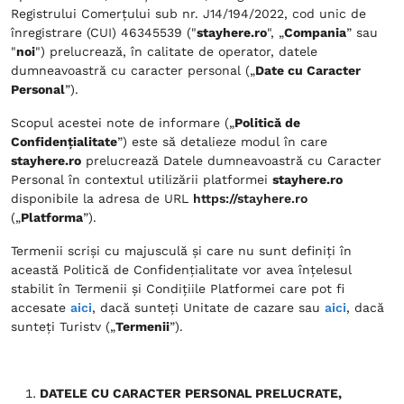
Registrului Comerțului sub nr. J14/194/2022, cod unic de
înregistrare (CUI) 46345539 ("
stayhere.ro
", „
Compania
” sau
"
noi
") prelucrează, în calitate de operator, datele
dumneavoastră cu caracter personal („
Date cu Caracter
Personal
”).
Scopul acestei note de informare („
Politică de
Confidențialitate
”) este să detalieze modul în care
stayhere.ro
prelucrează Datele dumneavoastră cu Caracter
Personal în contextul utilizării platformei
stayhere.ro
disponibile la adresa de URL
https://stayhere.ro
(„
Platforma
”).
Termenii scriși cu majusculă și care nu sunt definiți în
această Politică de Confidențialitate vor avea înțelesul
stabilit în Termenii și Condițiile Platformei care pot fi
accesate
aici
, dacă sunteți Unitate de cazare sau
aici
, dacă
sunteți Turistv („
Termenii
”).
DATELE CU CARACTER PERSONAL PRELUCRATE,