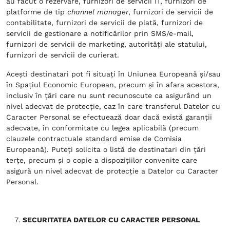
au făcut o rezervare, furnizori de servicii IT, furnizori de
platforme de tip
channel manager
, furnizori de servicii de
contabilitate, furnizori de servicii de plată, furnizori de
servicii de gestionare a notificărilor prin SMS/e-mail,
furnizori de servicii de marketing, autorități ale statului,
furnizori de servicii de curierat.
Acești destinatari pot fi situați în Uniunea Europeană și/sau
în Spațiul Economic European, precum și în afara acestora,
inclusiv în țări care nu sunt recunoscute ca asigurând un
nivel adecvat de protecție, caz în care transferul Datelor cu
Caracter Personal se efectuează doar dacă există garanții
adecvate, în conformitate cu legea aplicabilă (precum
clauzele contractuale standard emise de Comisia
Europeană). Puteți solicita o listă de destinatari din țări
terțe, precum și o copie a dispozițiilor convenite care
asigură un nivel adecvat de protecție a Datelor cu Caracter
Personal.
SECURITATEA DATELOR CU CARACTER PERSONAL