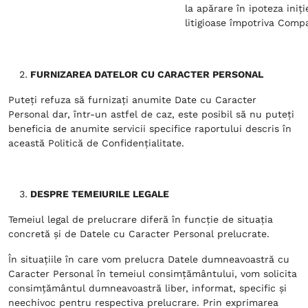
la apărare în ipoteza iniț
litigioase împotriva Compa
FURNIZAREA DATELOR CU CARACTER PERSONAL
Puteți refuza să furnizați anumite Date cu Caracter
Personal dar, într-un astfel de caz, este posibil să nu puteți
beneficia de anumite servicii specifice raportului descris în
această Politică de Confidențialitate.
DESPRE TEMEIURILE LEGALE
Temeiul legal de prelucrare diferă în funcție de situația
concretă și de Datele cu Caracter Personal prelucrate.
În situațiile în care vom prelucra Datele dumneavoastră cu
Caracter Personal în temeiul consimțământului, vom solicita
consimțământul dumneavoastră liber, informat, specific și
neechivoc pentru respectiva prelucrare. Prin exprimarea