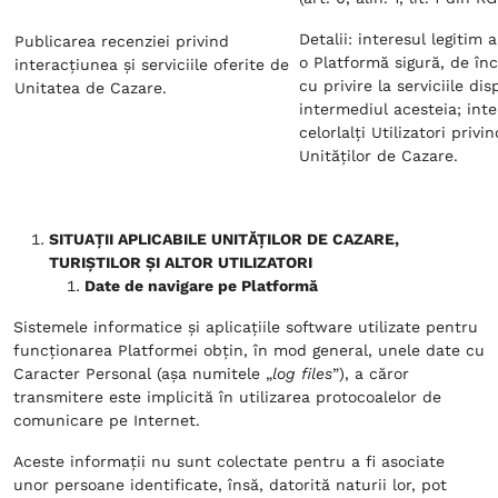
Detalii: interesul legitim
Publicarea recenziei privind
o Platformă sigură, de în
interacțiunea și serviciile oferite de
cu privire la serviciile dis
Unitatea de Cazare.
intermediul acesteia; inte
celorlalți Utilizatori privi
Unităților de Cazare.
SITUAȚII APLICABILE UNITĂȚILOR DE CAZARE,
TURIȘTILOR ȘI ALTOR UTILIZATORI
Date de navigare pe Platformă
Sistemele informatice și aplicațiile software utilizate pentru
funcționarea Platformei obțin, în mod general, unele date cu
Caracter Personal (așa numitele „
log files
”), a căror
transmitere este implicită în utilizarea protocoalelor de
comunicare pe Internet.
Aceste informații nu sunt colectate pentru a fi asociate
unor persoane identificate, însă, datorită naturii lor, pot