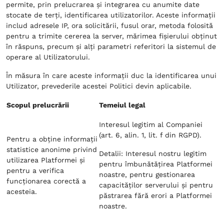
permite, prin prelucrarea și integrarea cu anumite date
stocate de terți, identificarea utilizatorilor. Aceste informații
includ adresele IP, ora solicitării, fusul orar, metoda folosită
pentru a trimite cererea la server, mărimea fișierului obținut
în răspuns, precum și alți parametri referitori la sistemul de
operare al Utilizatorului.
În măsura în care aceste informații duc la identificarea unui
Utilizator, prevederile acestei Politici devin aplicabile.
Scopul prelucrării
Temeiul legal
Interesul legitim al Companiei
(art. 6, alin. 1, lit. f din RGPD).
Pentru a obține informații
statistice anonime privind
Detalii: Interesul nostru legitim
utilizarea Platformei și
pentru îmbunătățirea Platformei
pentru a verifica
noastre, pentru gestionarea
funcționarea corectă a
capacităților serverului și pentru
acesteia.
păstrarea fără erori a Platformei
noastre.