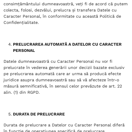
consimțământului dumneavoastră, veți fi de acord că putem
colecta, folosi, dezvălui, prelucra și transfera Datele cu
Caracter Personal, în conformitate cu această Politică de
Confidențialitate.
PRELUCRAREA AUTOMATĂ A DATELOR CU CARACTER
PERSONAL
Datele dumneavoastră cu Caracter Personal nu vor fi
prelucrate în vederea generării unor decizii bazate exclusiv
pe prelucrarea automată care ar urma să producă efecte
juridice asupra dumneavoastră sau să vă afecteze într-o
măsură semnificativă, în sensul celor prevăzute de art. 22
alin. (1) din RGPD.
DURATA DE PRELUCRARE
Durata de prelucrare a Datelor cu Caracter Personal diferă
în funcție de operațiunea specifică de prelucrare.