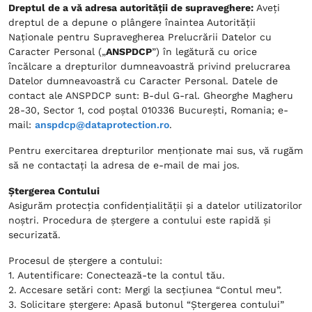
Dreptul de a vă adresa autorității de supraveghere:
Aveți
dreptul de a depune o plângere înaintea Autorității
Naționale pentru Supravegherea Prelucrării Datelor cu
Caracter Personal („
ANSPDCP
”) în legătură cu orice
încălcare a drepturilor dumneavoastră privind prelucrarea
Datelor dumneavoastră cu Caracter Personal. Datele de
contact ale ANSPDCP sunt: B-dul G-ral. Gheorghe Magheru
28-30, Sector 1, cod poștal 010336 București, Romania; e-
mail:
anspdcp@dataprotection.ro
.
Pentru exercitarea drepturilor menționate mai sus, vă rugăm
să ne contactați la adresa de e-mail de mai jos.
Ștergerea Contului
Asigurăm protecția confidențialității și a datelor utilizatorilor
noștri. Procedura de ștergere a contului este rapidă și
securizată.
Procesul de ștergere a contului:
1. Autentificare: Conectează-te la contul tău.
2. Accesare setări cont: Mergi la secțiunea “Contul meu”.
3. Solicitare ștergere: Apasă butonul “Ștergerea contului”