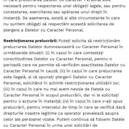
necesară pentru respectarea unei obligații legale, sau pentru
constatarea, exercitarea sau apărarea unui drept în
instanță. De asemenea, există și alte circumstanțe în care
nu suntem obligați să respectăm această solicitarea de
ștergere a Datelor cu Caracter Personal.
Restricționarea prelucrării:
Puteți solicita să restricționăm
prelucrarea Datelor dumneavoastră cu Caracter Personal în
următoarele situații: (i) în cazul în care contestați
corectitudinea Datelor cu Caracter Personal, pentru o
perioadă care ne permite să verificăm exactitatea Datelor cu
Caracter Personal în cauză; (ii) în cazul în care prelucrarea
este ilegală, și vă opuneți ștergerii Datelor cu Caracter
Personal, solicitând în schimb restricționarea utilizării lor;
(iii) în cazul în care nu mai avem nevoie de Datele cu
Caracter Personal în scopul prelucrării, dar ni le solicitați
pentru o acțiune în instanță; (iv) în cazul în care v-ați opus
prelucrării, pentru intervalul de timp în care se verifică dacă
drepturile noastre legitime ca operator prevalează asupra
celor ale persoanei vizate. Putem continua să folosim Datele
cu Caracter Personal în urma unei solicitări de