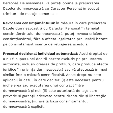
Personal. De asemenea, vă puteți opune la prelucrarea
Datelor dumneavoastră cu Caracter Personal în scopul
trimiterii de mesaje comerciale.
Revocarea consimțământului:
În măsura în care prelucrăm
Datele dumneavoastră cu Caracter Personal în temeiul
consimțământului dumneavoastră, puteți revoca oricând
consimțământul, fără a afecta legalitatea prelucrării bazate
pe consimțământ înainte de retragerea acestuia.
Procesul decizional individual automatizat:
Aveți dreptul de
a nu fi supus unei decizii bazate exclusiv pe prelucrarea
automată, inclusiv crearea de profiluri, care produce efecte
juridice în privința dumneavoastră sau vă afectează în mod
similar într-o măsură semnificativă. Acest drept nu este
aplicabil în cazul în care decizia: (i) este necesară pentru
încheierea sau executarea unui contract între
dumneavoastră și noi; (ii) este autorizată de lege care
prevede și garanții adecvate pentru drepturile și libertățile
dumneavoastră; (iii) are la bază consimțământul
dumneavoastră explicit.