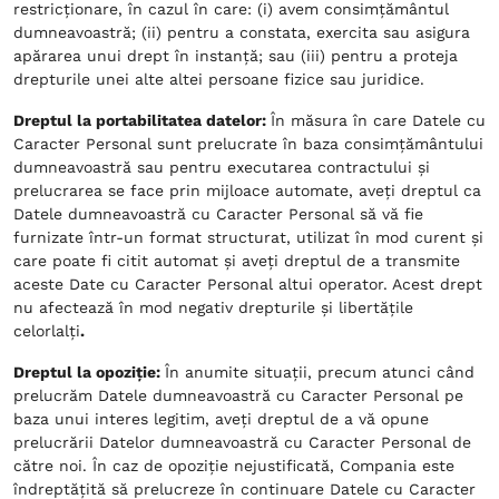
restricționare, în cazul în care: (i) avem consimțământul
dumneavoastră; (ii) pentru a constata, exercita sau asigura
apărarea unui drept în instanță; sau (iii) pentru a proteja
drepturile unei alte altei persoane fizice sau juridice.
Dreptul la portabilitatea datelor:
În măsura în care Datele cu
Caracter Personal sunt prelucrate în baza consimțământului
dumneavoastră sau pentru executarea contractului și
prelucrarea se face prin mijloace automate, aveți dreptul ca
Datele dumneavoastră cu Caracter Personal să vă fie
furnizate într-un format structurat, utilizat în mod curent și
care poate fi citit automat și aveți dreptul de a transmite
aceste Date cu Caracter Personal altui operator. Acest drept
nu afectează în mod negativ drepturile și libertățile
celorlalți
.
Dreptul la opoziție:
În anumite situații, precum atunci când
prelucrăm Datele dumneavoastră cu Caracter Personal pe
baza unui interes legitim, aveți dreptul de a vă opune
prelucrării Datelor dumneavoastră cu Caracter Personal de
către noi. În caz de opoziție nejustificată, Compania este
îndreptățită să prelucreze în continuare Datele cu Caracter