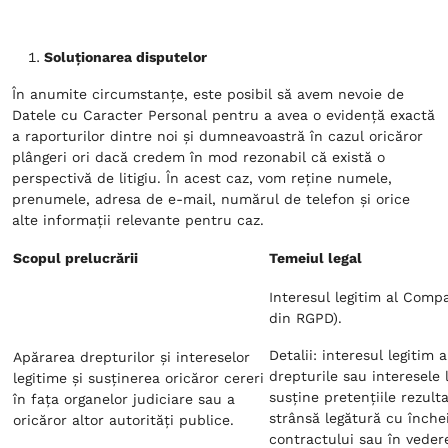
Soluționarea disputelor
În anumite circumstanțe, este posibil să avem nevoie de
Datele cu Caracter Personal pentru a avea o evidență exactă
a raporturilor dintre noi și dumneavoastră în cazul oricăror
plângeri ori dacă credem în mod rezonabil că există o
perspectivă de litigiu. În acest caz, vom reține numele,
prenumele, adresa de e-mail, numărul de telefon și orice
alte informații relevante pentru caz.
Scopul prelucrării
Temeiul legal
Interesul legitim al Companie
din RGPD).
Detalii: interesul legitim
Apărarea drepturilor și intereselor
drepturile sau interesele 
legitime și susținerea oricăror cereri
susține pretențiile rezult
în fața organelor judiciare sau a
strânsă legătură cu înche
oricăror altor autorități publice.
contractului sau în vedere