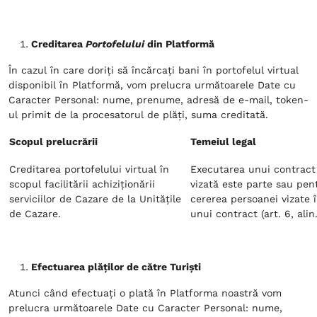
Creditarea
Portofelului
din Platformă
În cazul în care doriți să încărcați bani în portofelul virtual
disponibil în Platformă, vom prelucra următoarele Date cu
Caracter Personal: nume, prenume, adresă de e-mail, token-
ul primit de la procesatorul de plăți, suma creditată.
Scopul prelucrării
Temeiul legal
Creditarea portofelului virtual în
Executarea unui contract
scopul facilitării achiziționării
vizată este parte sau pen
serviciilor de Cazare de la Unitățile
cererea persoanei vizate 
de Cazare.
unui contract (art. 6, alin.
Efectuarea plăților de către Turiști
Atunci când efectuați o plată în Platforma noastră vom
prelucra următoarele Date cu Caracter Personal: nume,