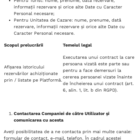
Pentru Turist: nume, prenume, dată rezervare,
informații rezervare și orice alte Date cu Caracter
Personal necesare;
Pentru Unitatea de Cazare: nume, prenume, dată
rezervare, informații rezervare și orice alte Date cu
Caracter Personal necesare.
Scopul prelucrării
Temeiul legal
Executarea unui contract la care
persoana vizată este parte sau
Afișarea istoricului
pentru a face demersuri la
rezervărilor achiziționate
cererea persoanei vizate înainte
prin / listate pe Platformă.
de încheierea unui contract (art.
6, alin. 1, lit. b din RGPD).
Contactarea Companiei de către Utilizator și
comunicarea cu acesta
Aveți posibilitatea de a ne contacta prin mai multe canale:
formular de contact, e-mail, telefon. În cadrul acestei