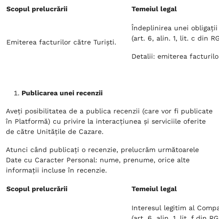
Scopul prelucrării
Temeiul legal
Îndeplinirea unei obligați
(art. 6, alin. 1, lit. c din R
Emiterea facturilor către Turiști.
Detalii: emiterea facturilo
Publicarea unei recenzii
Aveți posibilitatea de a publica recenzii (care vor fi publicate
în Platformă) cu privire la interacțiunea și serviciile oferite
de către Unitățile de Cazare.
Atunci când publicați o recenzie, prelucrăm următoarele
Date cu Caracter Personal: nume, prenume, orice alte
informații incluse în recenzie.
Scopul prelucrării
Temeiul legal
Interesul legitim al Compa
(art. 6, alin. 1, lit. f din R