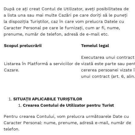
După ce ați creat Contul de Utilizator, aveți posibilitatea de
a lista una sau mai multe Cazări pe care doriți să le puneți
la dispoziția Turiștilor, caz în care vom prelucra Datele cu
Caracter Personal pe care le furnizați, cum ar fi, nume,
prenume, număr de telefon, adresă de e-mail etc.
Scopul prelucrării
Temeiul legal
Executarea unui contract
Listarea în Platformă a serviciilor de
vizată este parte sau pen
Cazare.
cererea persoanei vizate 
unui contract (art. 6, alin.
SITUAȚII APLICABILE TURIȘTILOR
Crearea Contului de Utilizator pentru Turist
Pentru crearea Contului, vom prelucra următoarele Date cu
Caracter Personal: nume, prenume, adresă e-mail, număr de
telefon.