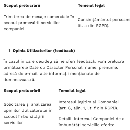
Scopul prelucrării
Temeiul legal
Trimiterea de mesaje comerciale în
Consimțământul persoanei v
scopul promovării serviciilor
lit. a din RGPD).
companiei.
Opinia Utilizatorilor (feedback)
În cazul în care decideți să ne oferi feedback, vom prelucra
următoarele Date cu Caracter Personal: nume, prenume,
adresă de e-mail, alte informații menționate de
dumneavoastră.
Scopul prelucrării
Temeiul legal
Interesul legitim al Companiei
Solicitarea și analizarea
(art. 6, alin. 1, lit. f din RGPD).
opiniilor Utilizatorului în
scopul îmbunătățirii
Detalii: interesul Companiei de a
serviciilor
îmbunătăți serviciile oferite.