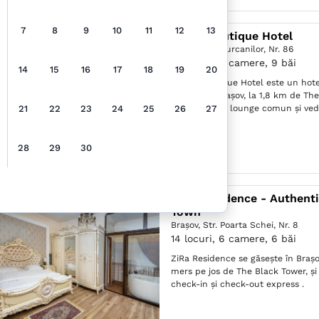
7
8
9
10
11
12
13
Shard Boutique Hotel
Braşov,
Str. Curcanilor, Nr. 86
18 locuri, 9 camere, 9 băi
14
15
16
17
18
19
20
Shard Boutique Hotel este un hotel
găsește în Brașov, la 1,8 km de The
21
22
23
24
25
26
27
o grădină, un lounge comun și vede
28
29
30
ZiRa Residence - Authent
Town
Braşov,
Str. Poarta Schei, Nr. 8
14 locuri, 6 camere, 6 băi
ZiRa Residence se găsește în Brașo
mers pe jos de The Black Tower, și 
check-in și check-out express .