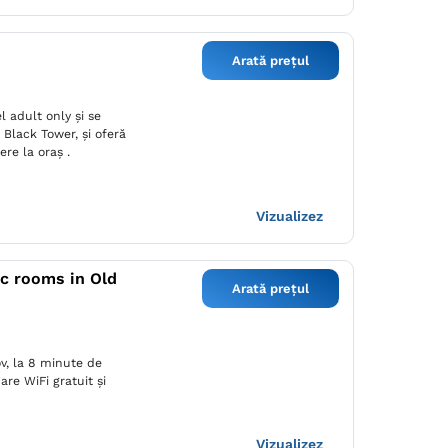
Arată prețul
 adult only și se
 Black Tower, și oferă
re la oraș .
Vizualizez
ic rooms in Old
Arată prețul
v, la 8 minute de
are WiFi gratuit și
Vizualizez