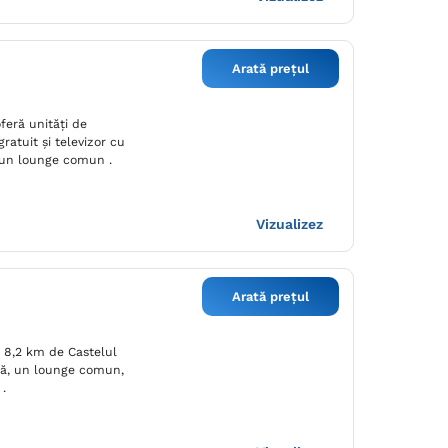
Arată prețul
oferă unități de
ratuit și televizor cu
i un lounge comun .
Vizualizez
Arată prețul
la 8,2 km de Castelul
ină, un lounge comun,
 .