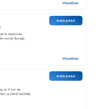
Vizualizez
Arată prețul
i
uat în stațiunea
 de munții Bucegi,
Vizualizez
Arată prețul
ta, la 11 km de
rc, și oferă facilități