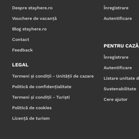
Despre stayhere.ro
Înregistrare
Vouchere de vacanță
Autentificare
Blog stayhere.ro
Contact
PENTRU CAZĂ
Feedback
Înregistrare
LEGAL
Autentificare
Termeni și condiții - Unității de cazare
Listare unitate 
Politică de confidențialitate
Sustenabilitate
Termeni și condiții - Turiști
Cere ajutor
Politică de cookies
Licență de turism