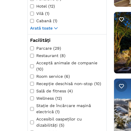
Hotel (12)
Vilă (1)
Cabană (1)
Arată toate
Facilități
Parcare (29)
Restaurant (8)
Acceptă animale de companie
(10)
Room service (6)
Recepţie deschisă non-stop (10)
Sală de fitness (4)
Wellness (12)
Stație de încărcare mașină
electrică (1)
Accesibil oaspeților cu
dizabilități (5)