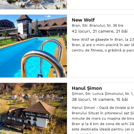
New Wolf
Bran,
Str. Branului, Nr. 36 bis
42 locuri, 21 camere, 21 băi
New Wolf se găsește în Bran, la 2,
Bran, și are o mini-piscină în aer li
centru de fitness, o grădină și parc
Hanul Șimon
Şimon,
Str. Lunca Șimonului, Nr. 1
38 locuri, 14 camere, 15 băi
Hanul Șimon - Oază de liniște și tr
Branului Situat în pitorescul sat Ș
minute de mers cu mașina de bin
Bran și la 6 km de zona de schi 
este destinația ideală pentru cei 