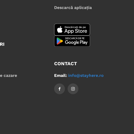
Descarcă aplicația
RI
CONTACT
Email:
info@stayhere.ro
de cazare