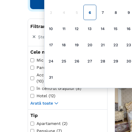
Căutare
3
4
5
6
7
8
9
Filtrare după
10
11
12
13
14
15
16
Șterge toate filtrele
17
18
19
20
21
22
23
Cele mai populare
Mic dejun inclus (22)
24
25
26
27
28
29
30
Parcare (29)
Acceptă animale de companie
31
(10)
în centrul oraşului (8)
Hotel (12)
Arată toate
Tip
Apartament (2)
Pensiune (7)