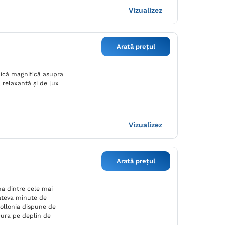
Vizualizez
Arată prețul
mică magnifică asupra
 relaxantă şi de lux
Vizualizez
Arată prețul
na dintre cele mai
câteva minute de
ollonia dispune de
cura pe deplin de