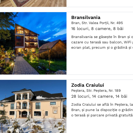
Bransilvania
Bran,
Str. Valea Porții, Nr. 495
16 locuri, 8 camere, 8 băi
Bransilvania se găsește în Bran și 
cazare cu terasă sau balcon, WiFi g
ecran plat, precum și o grădină ș
Zodia Craiului
Peştera,
Str. Peștera, Nr. 189
28 locuri, 14 camere, 14 băi
Zodia Craiului se află în Peştera, 
Bran, și pune la dispoziție o grăd
o terasă și parcare privată gratuită