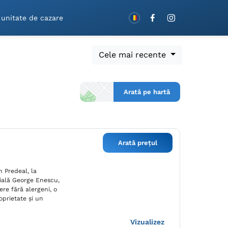
Rezervă cu vouchere!
 unitate de cazare
Cele mai recente
Arată pe hartă
Arată prețul
 Predeal, la
ială George Enescu,
ere fără alergeni, o
oprietate și un
Vizualizez