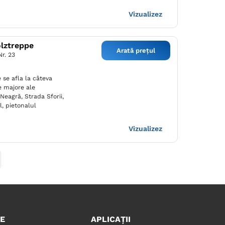
Vizualizez
lztreppe
Arată prețul
Nr. 23
se afla la câteva
e majore ale
 Neagră, Strada Sforii,
l, pietonalul
Vizualizez
E
APLICAȚII