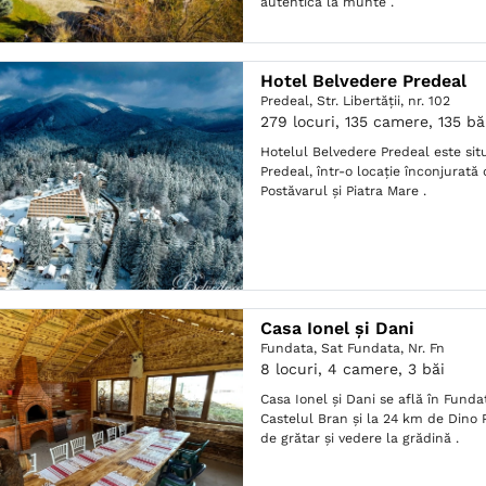
autentică la munte .
Hotel Belvedere Predeal
Predeal,
Str. Libertății, nr. 102
279 locuri, 135 camere, 135 bă
Hotelul Belvedere Predeal este sit
Predeal, într-o locație înconjurată
Postăvarul și Piatra Mare .
Casa Ionel și Dani
Fundata,
Sat Fundata, Nr. Fn
8 locuri, 4 camere, 3 băi
Casa Ionel și Dani se află în Funda
Castelul Bran și la 24 km de Dino Pa
de grătar și vedere la grădină .