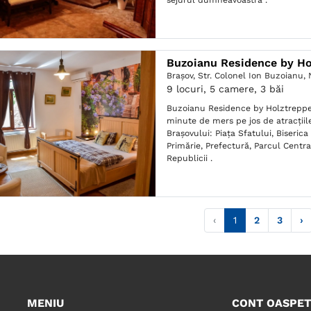
sejurul dumneavoastră .
Buzoianu Residence by Ho
Braşov,
Str. Colonel Ion Buzoianu, 
9 locuri, 5 camere, 3 băi
Buzoianu Residence by Holztreppe 
minute de mers pe jos de atracțiil
Brașovului: Piața Sfatului, Biserica
Primărie, Prefectură, Parcul Centra
Republicii .
‹
1
2
3
›
MENIU
CONT OASPET