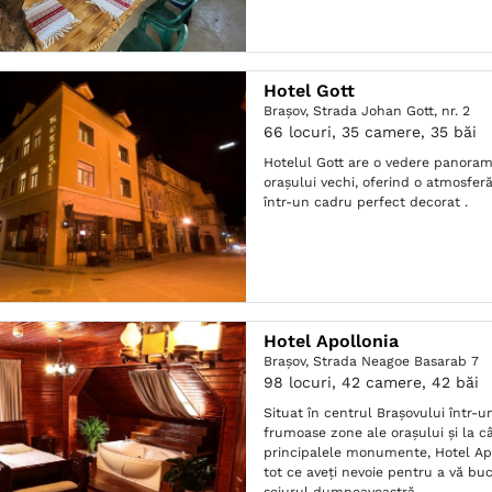
Hotel Gott
Braşov,
Strada Johan Gott, nr. 2
66 locuri, 35 camere, 35 băi
Hotelul Gott are o vedere panora
oraşului vechi, oferind o atmosferă
într-un cadru perfect decorat .
Hotel Apollonia
Braşov,
Strada Neagoe Basarab 7
98 locuri, 42 camere, 42 băi
Situat în centrul Braşovului într-u
frumoase zone ale oraşului şi la 
principalele monumente, Hotel Ap
tot ce aveţi nevoie pentru a vă bu