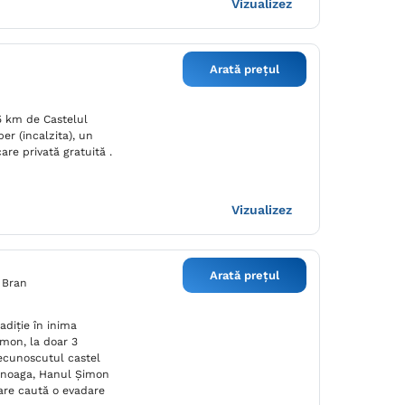
Vizualizez
Arată prețul
5 km de Castelul
ber (incalzita), un
are privată gratuită .
Vizualizez
Arată prețul
, Bran
adiție în inima
imon, la doar 3
ecunoscutul castel
Zănoaga, Hanul Șimon
care caută o evadare