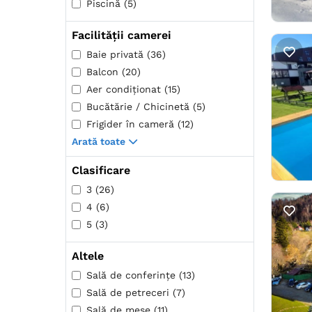
Piscină (5)
Facilității camerei
Baie privată (36)
Balcon (20)
Aer condiţionat (15)
Bucătărie / Chicinetă (5)
Frigider în cameră (12)
Arată toate
Clasificare
3 (26)
4 (6)
5 (3)
Altele
Sală de conferințe (13)
Sală de petreceri (7)
Sală de mese (11)