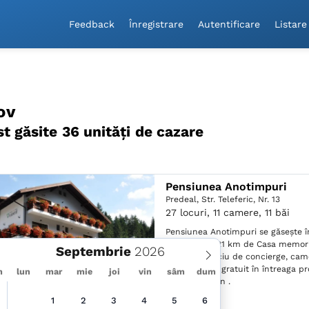
Feedback
Înregistrare
Autentificare
Listare
ov
st găsite 36 unităţi de cazare
Pensiunea Anotimpuri
Predeal,
Str. Teleferic, Nr. 13
27 locuri, 11 camere, 11 băi
Pensiunea Anotimpuri se găsește în
aproximativ 21 km de Casa memor
Septembrie
și oferă serviciu de concierge, cam
grădină, WiFi gratuit în întreaga pr
m
lun
mar
mie
joi
vin
sâm
dum
lounge comun .
1
2
3
4
5
6