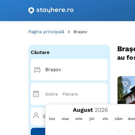
Oferte de cazare cu vouchere din România!
Pagina principală
Brașov
Braș
Căutare
au fo
August
2 Adulți
·
0 Copii
·
1 Cameră
lun
mar
mie
joi
vin
sâm
du
1
2