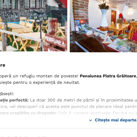
ere
operă un refugiu montan de poveste!
Pensiunea Piatra Grăitoare
uiește pentru o experiență de neuitat.
găsești:
ație perfectă:
La doar 300 de metri de pârtii și în proximitatea 
tice, vei descoperi că acesta este punctul de plecare ideal pentr
mere pregătite cu dragoste:
Cele 8 camere spațioase, fiecare cu pa
hipate cu TV. În livingroom, ai la dispoziție chiar un PS4 pentru s
Citește mai departe.
ectare și relaxare:
Beneficiezi de WiFi gratuit în întreaga pensiun
u un sejur fără griji.