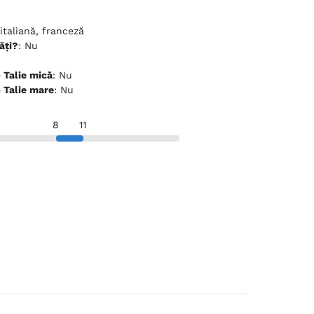
italiană, franceză
ăți?
: Nu
ceptă animale de companie - Talie mică
: Nu
ceptă animale de companie - Talie mare
: Nu
8
11