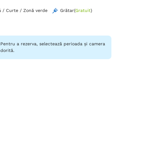
tate, creând o atmosferă caldă și prietenoasă
 / Curte / Zonă verde
Grătar
(
Gratuit
)
Pentru a rezerva, selectează perioada și camera
dorită.