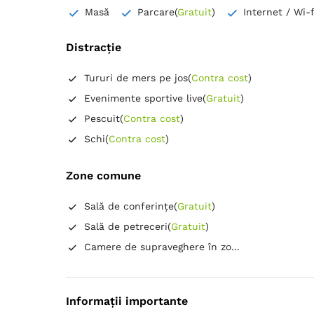
Baie 2
Masă
Parcare
(
Gratuit
)
Internet / Wi-f
Proprie -
Duș
Distracție
Articole de toaletă gratuite
Tururi de mers pe jos
(
Contra cost
)
Hârtie igienică
Prosoape
Uscător de păr
Evenimente sportive live
(
Gratuit
)
Canale prin cablu
Dulap
Pescuit
(
Contra cost
)
Garderobă
Schi
(
Contra cost
)
Jocuri și puzzle-uri
Lenjerie de pat
Priză lângă pat
Zone comune
TV cu ecran plat
Umeraș pentru haine
Sală de conferințe
(
Gratuit
)
Aparat de cafea
Sală de petreceri
(
Gratuit
)
Frigider în cameră
Camere de supraveghere în zo...
Informații importante