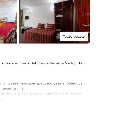
Toate pozele
, situată în inima Satului de Vacanță Vârtop, te
unor trasee montane spectaculoase și obiective
u aventurile tale.
t dublu și baie proprie, sunt încălzite central
eri distractive.
..
e, iar parcarea privată este la dispoziția ta,