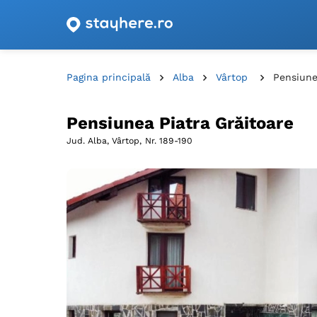
Oferte de cazare cu vouchere din România!
Pagina principală
Alba
Vârtop
Pensiune
Pensiunea Piatra Grăitoare
Jud. Alba, Vârtop,
Nr. 189-190