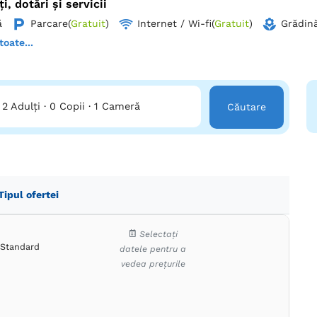
ți, dotări și servicii
nție la detalii:
Ne-am dedicat oferirii unor servicii de înaltă cali
u tine și ceilalți oaspeți.
ă
Parcare
(
Gratuit
)
Internet / Wi-fi
(
Gratuit
)
Grădină
toate...
rvă acum și pregătește-te să te bucuri de farmecul montan!
2 Adulți
·
0 Copii
·
1 Cameră
Căutare
Tipul ofertei
Selectați
Standard
datele pentru a
vedea prețurile