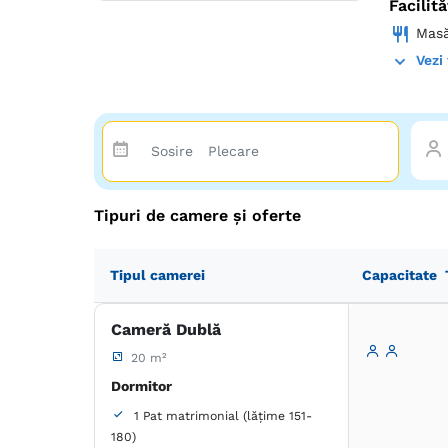
Facilită
- Ate
pentr
Mas
Vezi 
Reze
Tipuri de camere și oferte
Tipul camerei
Capacitate
Cameră Dublă
20 m²
Dormitor
1 Pat matrimonial (lățime 151-
180)