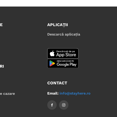
E
APLICAȚII
Descarcă aplicația
RI
CONTACT
Email:
info@stayhere.ro
de cazare