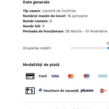
Date generale
Tip cazare
: Cameră de Închiriat
Numărul maxim de locuri
: 16 persoane
Număr camere
: 8
Număr băi
: 9
Perioada de funcționare
: 28 Martie - 01 Noiembrie
1
Ocuparea cazării
Modalități de plată
Card
Vouchere de vacanță