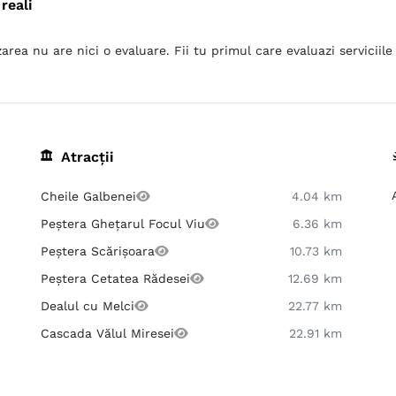
reali
area nu are nici o evaluare. Fii tu primul care evaluazi serviciile 
Atracții
Cheile Galbenei
4.04 km
Peștera Ghețarul Focul Viu
6.36 km
Peștera Scărișoara
10.73 km
Peștera Cetatea Rădesei
12.69 km
Dealul cu Melci
22.77 km
Cascada Vălul Miresei
22.91 km