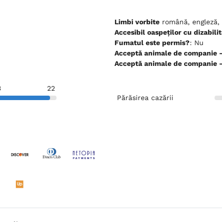
Limbi vorbite
română, engleză, 
Accesibil oaspeților cu dizabilit
Fumatul este permis?
: Nu
Ac
Ac
3
22
Părăsirea cazării