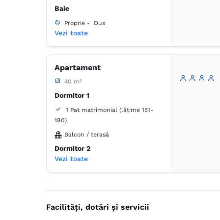
Baie
Proprie -
Duș
Vezi toate
Umeraș pentru haine
Jocuri și puzzle-uri
Apartament
Lenjerie de pat
TV cu ecran plat
40 m²
Priză lângă pat
Prosoape
Dormitor 1
Articole de toaletă gratuite
1 Pat matrimonial (lățime 151-
Hârtie igienică
Uscător de păr
180)
Frigider în cameră
Balcon / terasă
Dormitor 2
Vezi toate
1 Pat matrimonial (lățime 151-
180)
Balcon / terasă
Baie 1
Facilități, dotări și servicii
Proprie -
Duș