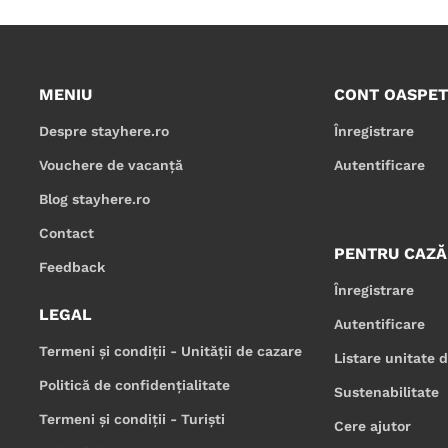
MENIU
CONT OASPET
Despre stayhere.ro
Înregistrare
Vouchere de vacanță
Autentificare
Blog stayhere.ro
Contact
PENTRU CAZĂ
Feedback
Înregistrare
LEGAL
Autentificare
Termeni și condiții - Unității de cazare
Listare unitate 
Politică de confidențialitate
Sustenabilitate
Termeni și condiții - Turiști
Cere ajutor