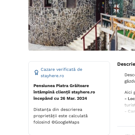
Descri
Cazare verificată de
Desc
stayhere.ro
găzd
Pensiunea Piatra Grăitoare
întâmpină clienții stayhere.ro
Aici 
începând cu 26 Mar. 2024
- Loc
turis
Distanța din descrierea
- Ca
proprietății este calculată
și ec
folosind ©GoogleMaps
- Con
pentr