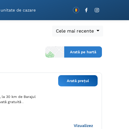
Rezervă cu vouchere!
 unitate de cazare
Cele mai recente
Arată pe hartă
Arată prețul
, la 30 km de Barajul
vată gratuită .
Vizualizez