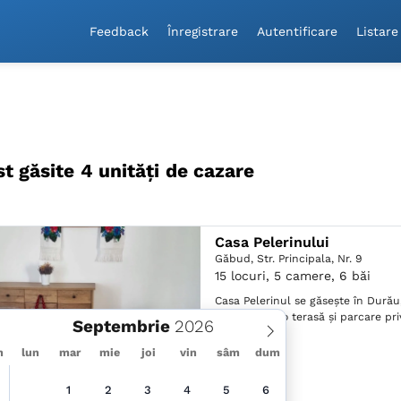
Feedback
Înregistrare
Autentificare
Listare
st găsite 4 unităţi de cazare
Casa Pelerinului
Găbud,
Str. Principala, Nr. 9
15 locuri, 5 camere, 6 băi
Casa Pelerinul se găsește în Durău
Bicaz, și are o terasă și parcare pri
Septembrie
m
lun
mar
mie
joi
vin
sâm
dum
1
2
3
4
5
6