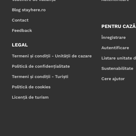
Blog stayhere.ro
Contact
PENTRU CAZĂ
Feedback
Înregistrare
LEGAL
Autentificare
Termeni și condiții - Unității de cazare
Listare unitate 
Politică de confidențialitate
Sustenabilitate
Termeni și condiții - Turiști
Cere ajutor
Politică de cookies
Licență de turism