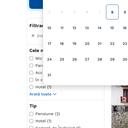
Căutare
3
4
5
6
7
8
9
Filtrare după
10
11
12
13
14
15
16
Șterge toate filtrele
17
18
19
20
21
22
23
Cele mai populare
Mic dejun inclus (1)
24
25
26
27
28
29
30
Parcare (4)
Acceptă animale de companie (1)
31
în centrul oraşului (2)
Hotel (1)
Arată toate
Tip
Pensiune (2)
Hotel (1)