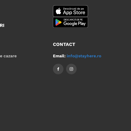
RI
CONTACT
Email:
info@stayhere.ro
de cazare