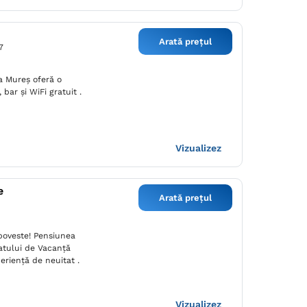
Arată prețul
7
 Mureş oferă o
 bar și WiFi gratuit .
Vizualizez
e
Arată prețul
poveste! Pensiunea
Satului de Vacanță
eriență de neuitat .
Vizualizez