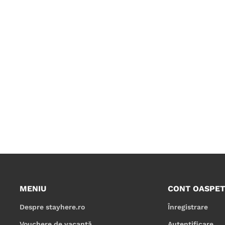
MENIU
CONT OASPET
Despre stayhere.ro
Înregistrare
Vouchere de vacanță
Autentificare