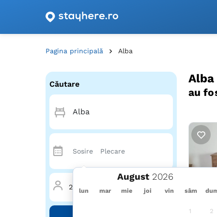
Oferte de cazare cu vouchere din România!
Pagina principală
Alba
Alba
Căutare
au fo
August
2 Adulți
·
0 Copii
·
1 Cameră
lun
mar
mie
joi
vin
sâm
du
1
2