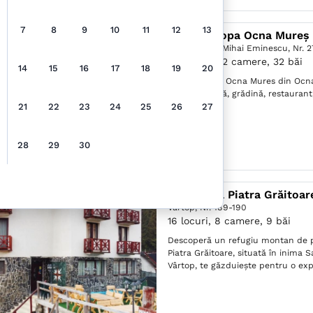
7
8
9
10
11
12
13
Hotel Europa Ocna Mureș
Ocna Mureş,
Mihai Eminescu, Nr. 2
70 locuri, 32 camere, 32 băi
14
15
16
17
18
19
20
Hotel Europa Ocna Mures din Ocna
terasă însorită, grădină, restaurant,
21
22
23
24
25
26
27
28
29
30
Pensiunea Piatra Grăitoar
Vârtop,
Nr. 189-190
16 locuri, 8 camere, 9 băi
Descoperă un refugiu montan de 
Piatra Grăitoare, situată în inima 
Vârtop, te găzduiește pentru o exp