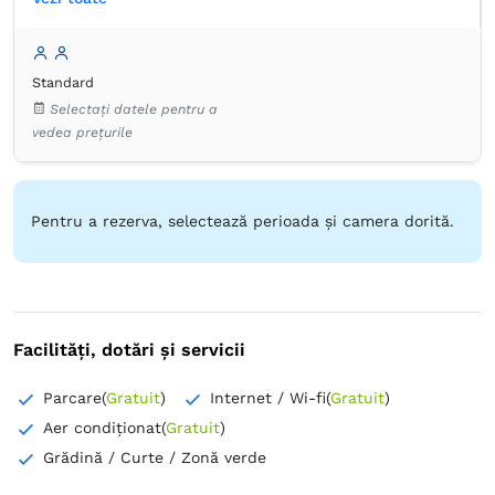
Baie
Proprie -
Duș
Standard
Garderobă
Dulap
Minibar
Lenjerie de pat
Selectați datele pentru a
TV cu ecran plat
Canale prin cablu
Priză lângă pat
vedea prețurile
Plasă de ţânţari
Prosoape
Hârtie igienică
Pentru a rezerva, selectează perioada și camera dorită.
Facilități, dotări și servicii
Parcare
(
Gratuit
)
Internet / Wi-fi
(
Gratuit
)
Aer condiționat
(
Gratuit
)
Grădină / Curte / Zonă verde