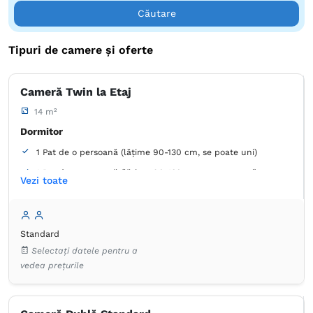
Căutare
Tipuri de camere și oferte
Cameră Twin la Etaj
14 m²
Dormitor
1 Pat de o persoană (lățime 90-130 cm, se poate uni)
1 Pat de o persoană (lățime 90-130 cm, se poate uni)
Vezi toate
Baie
Proprie -
Duș
Standard
Garderobă
Dulap
Minibar
Lenjerie de pat
Selectați datele pentru a
TV cu ecran plat
Canale prin cablu
Priză lângă pat
vedea prețurile
Plasă de ţânţari
Prosoape
Hârtie igienică