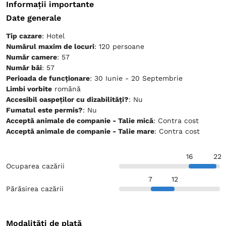
Informații importante
Date generale
Tip cazare
: Hotel
Numărul maxim de locuri
: 120 persoane
Număr camere
: 57
Număr băi
: 57
Perioada de funcționare
: 30 Iunie - 20 Septembrie
Limbi vorbite
română
Accesibil oaspeților cu dizabilități?
: Nu
Fumatul este permis?
: Nu
Acceptă animale de companie - Talie mică
: Contra cost
Acceptă animale de companie - Talie mare
: Contra cost
16
22
Ocuparea cazării
7
12
Părăsirea cazării
Modalități de plată