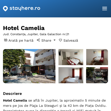
Pagina principală
Constanța
Jupiter
Hotel Camelia
Hotel Camelia
Jud. Constanța, Jupiter,
Gala Galaction nr.21
Arată pe hartă
Share
Salvează
Toate
pozele
Descriere
Hotel Camelia
se află în Jupiter, la aproximativ 5 minute de
mers pe jos de Plaja La Steaguri și la 42 km de Piaţa Ovidiu.
Proprietatea pune la dispoziție o terasă și WiFi gratuit în