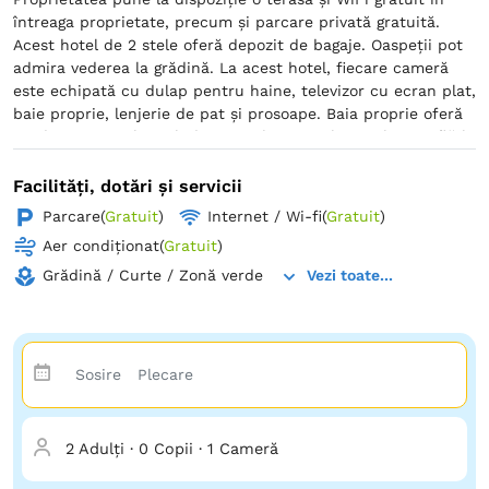
întreaga proprietate, precum și parcare privată gratuită.
Acest hotel de 2 stele oferă depozit de bagaje. Oaspeții pot
admira vederea la grădină. La acest hotel, fiecare cameră
este echipată cu dulap pentru haine, televizor cu ecran plat,
baie proprie, lenjerie de pat și prosoape. Baia proprie oferă
un duș. Camerele includ un minibar. Hotel Camelia se află la
45 km de City Park Mall & Cora Hypermarket și la mai puțin
de 1 km de Rezervaţia "Stejarii Brumării". Aeroportul
Facilități, dotări și servicii
Internaţional Mihail Kogălniceanu se află la 64 km.
Parcare
(
Gratuit
)
Internet / Wi-fi
(
Gratuit
)
Aer condiționat
(
Gratuit
)
Grădină / Curte / Zonă verde
Vezi toate...
2 Adulți
·
0 Copii
·
1 Cameră