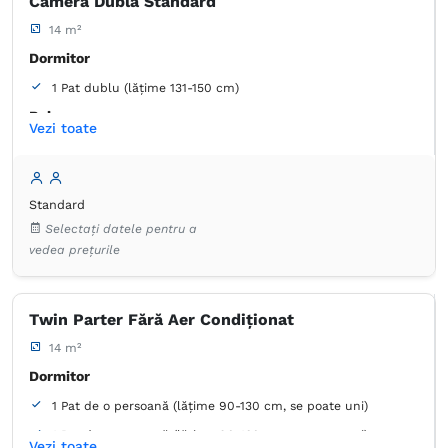
Cameră Dublă Standard
14 m²
Dormitor
1 Pat dublu (lățime 131-150 cm)
Baie
Vezi toate
Proprie -
Duș
Garderobă
Dulap
Umeraș pentru haine
Minibar
Standard
Lenjerie de pat
TV cu ecran plat
Canale prin cablu
Selectați datele pentru a
Aer condiţionat
Prosoape
Hârtie igienică
Birou
vedea prețurile
Coș de gunoi
Priză lângă pat
Plasă de ţânţari
Twin Parter Fără Aer Condiționat
14 m²
Dormitor
1 Pat de o persoană (lățime 90-130 cm, se poate uni)
1 Pat de o persoană (lățime 90-130 cm, se poate uni)
Vezi toate