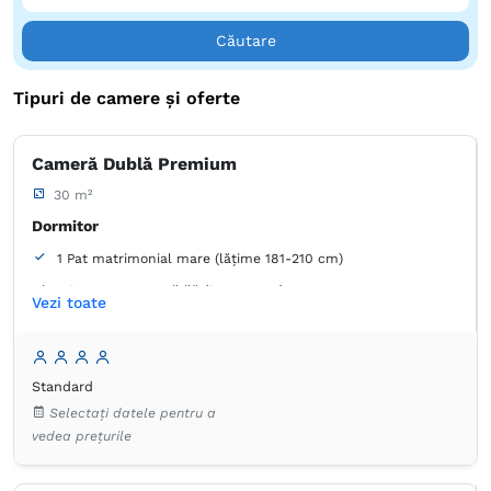
Căutare
Tipuri de camere și oferte
Cameră Dublă Premium
30 m²
Dormitor
1 Pat matrimonial mare (lățime 181-210 cm)
1 Canapea extensibilă (2 persoane)
Vezi toate
Baie
Proprie -
Duș
Standard
Articole de toaletă gratuite
Hârtie igienică
Selectați datele pentru a
Papuci de casă
Prosoape
Uscător de păr
vedea prețurile
Aer condiţionat
Dulap
Lenjerie de pat
Minibar
Mochetă
Priză lângă pat
Seif
TV cu ecran plat