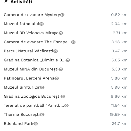
Activități
Camera de evadare Mystery
0.82 km
Muzeul fotbalului
2.04 km
Muzeul 3D Velonova Mirage
2.71 km
Camera de evadare The Escape...
3.28 km
Parcul Natural Văcărești
3.47 km
Grădina Botanică „Dimitrie B...
5.05 km
Muzeul MINA din București
5.33 km
Patinoarul Berceni Arena
5.86 km
Muzeul Simțurilor
5.96 km
Grădina Zoologică București
9.66 km
Terenul de paintball ”Paintb...
11.54 km
Therme București
19.59 km
Edenland Park
24.7 km