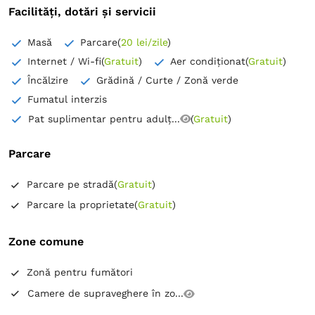
Facilități, dotări și servicii
Masă
Parcare
(
20 lei/zile
)
Internet / Wi-fi
(
Gratuit
)
Aer condiționat
(
Gratuit
)
Încălzire
Grădină / Curte / Zonă verde
Fumatul interzis
Pat suplimentar pentru adulț...
(
Gratuit
)
Parcare
Parcare pe stradă
(
Gratuit
)
Parcare la proprietate
(
Gratuit
)
Zone comune
Zonă pentru fumători
Camere de supraveghere în zo...