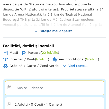
mers pe jos de Stația de metrou Iancului, și pune la
dispoziție WiFi gratuit și o terasă. Proprietatea se află la 2,1
km de Arena Națională, la 2,9 km de Teatrul Național
București TNB și la 3,1 km de Mănăstirea Stavropoleos.
Această pensiune se află la 4,2 km de Ateneul Român și la
4,4 km de Alexandru Ioan Cuza Park. Această pensiune pune
Citește mai departe...
la dispoziția oaspeților camere cu aer condiționat, dulap
pentru haine, cutie de valori, televizor cu ecran plat și baie
proprie cu duș. Baia proprie oferă articole de toaletă
Facilități, dotări și servicii
gratuite. La Eden Camere de Închiriat, fiecare cameră este
Masă
Parcare
(
20 lei/zile
)
echipată cu lenjerie de pat și prosoape. Eden Boutique se
Internet / Wi-fi
(
Gratuit
)
Aer condiționat
(
Gratuit
)
află la 3,4 km de Piața Revoluției și la 3,8 km de Catedrala
Patriarhală. Aeroportul internațional București Băneasa -
Grădină / Curte / Zonă verde
Vezi toate...
Aurel Vlaicu se află la 9 km.
2 Adulți
·
0 Copii
·
1 Cameră