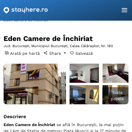
Pagina principală
București
Municipiul București
Eden Camere de Închiriat
Eden Camere de Închiriat
Jud. București, Municipiul București,
Calea Călărașilor, Nr. 180
Arată pe hartă
Share
Salvează
Toate
pozele
Descriere
Eden Camere de Închiriat
se află în București, la mai puțin
de 1 km de Stația de metrou Piaţa Muncii și la 17 minute de