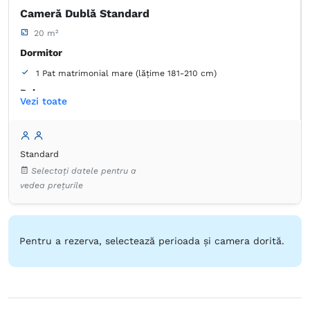
Cameră Dublă Standard
20 m²
Dormitor
1 Pat matrimonial mare (lățime 181-210 cm)
Baie
Vezi toate
Proprie -
Duș
Articole de toaletă gratuite
Hârtie igienică
Standard
Papuci de casă
Prosoape
Uscător de păr
Selectați datele pentru a
Aer condiţionat
Dulap
Lenjerie de pat
Minibar
vedea prețurile
Mochetă
Priză lângă pat
Seif
TV cu ecran plat
Pentru a rezerva, selectează perioada și camera dorită.