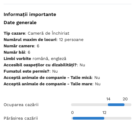
Informații importante
Date generale
Tip cazare
: Cameră de Închiriat
Numărul maxim de locuri
: 12 persoane
Număr camere
: 6
Număr băi
: 6
Limbi vorbite
română, engleză
Accesibil oaspeților cu dizabilități?
: Nu
Fumatul este permis?
: Nu
Acceptă animale de companie - Talie mică
: Nu
Acceptă animale de companie - Talie mare
: Nu
14
20
Ocuparea cazării
0
12
Părăsirea cazării