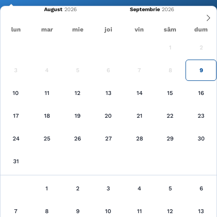
August
Septembrie
lun
mar
mie
joi
vin
sâm
dum
1
2
Cele mai recente
Pagina principală
București
3
4
5
6
7
8
9
Municipiul București
10
11
12
13
14
15
16
Căutare
17
18
19
20
21
22
23
24
25
26
27
28
29
30
31
1
2
3
4
5
6
Municipiul București, București
au fost găsite 12 unităţi de cazare
7
8
9
10
11
12
13