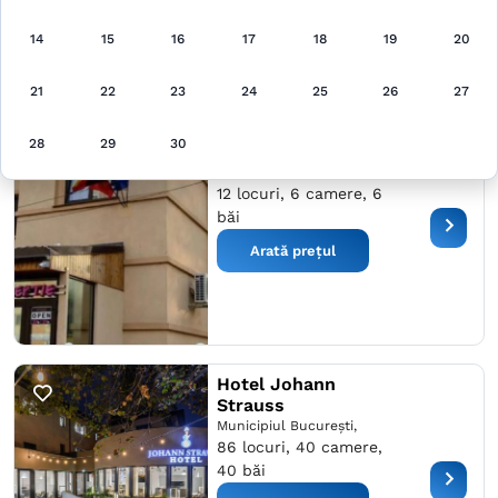
Arată pe hartă
14
15
16
17
18
19
20
21
22
23
24
25
26
27
Eden Camere de
28
29
30
Închiriat
Municipiul București,
12 locuri, 6 camere, 6
băi
Arată prețul
Hotel Johann
Strauss
Municipiul București,
86 locuri, 40 camere,
40 băi