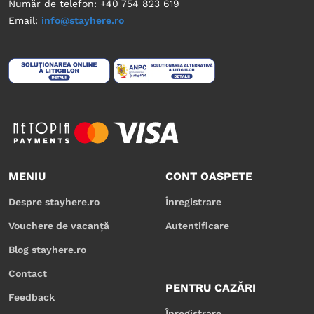
Număr de telefon: +40 754 823 619
Email:
info@stayhere.ro
MENIU
CONT OASPETE
Despre stayhere.ro
Înregistrare
Vouchere de vacanță
Autentificare
Blog stayhere.ro
Contact
PENTRU CAZĂRI
Feedback
Înregistrare