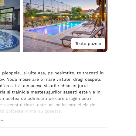
Toate pozele
eopele...si uite asa, pe nesimtite, te trezesti in
ov. Noua mosie are o mare virtute, dragi oaspeti,
fas si isi talmacesc visurile chiar in jurul
ria si trainicia mestesugurilor sasesti este vie in
umusetea de odinioara pe care dragii nostri
a acestui tinut, este un loc in care zilele de
ti pofteste inima nu lipseste.
..
ampine oamenii dupa datina stramoseasca cu
sala mare de ospat? Indestulata pentru 50 de
asemuit de dichisita cu catifele, scaune pictate,