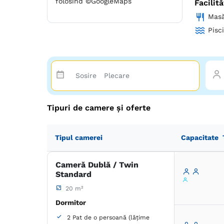
folosind ©GoogleMaps
Facilită
mese si 
Mas
pe divan
catifela
Pisc
si totus
camere (
chip!
Tot aici
zile si 
coridoar
Tipuri de camere și oferte
prieteno
grill si
fotbal, 
Tipul camerei
Capacitate
incalzit
calatori
Cameră Dublă / Twin
statiune
Standard
pentru c
Bucuria 
20 m²
Parc Ave
Dormitor
cu natur
2 Pat de o persoană (lățime