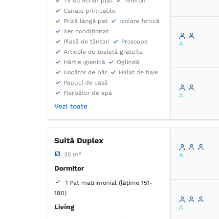
TV cu ecran plat
Telefon
Canale prin cablu
Priză lângă pat
Izolare fonică
Aer condiţionat
Plasă de ţânţari
Prosoape
Articole de toaletă gratuite
Hârtie igienică
Oglindă
Uscător de păr
Halat de baie
Papuci de casă
Fierbător de apă
Vezi toate
Suită Duplex
35 m²
Dormitor
1 Pat matrimonial (lățime 151-
180)
Living