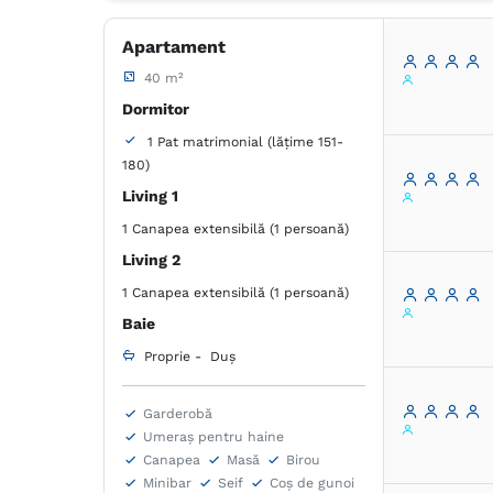
Toaletă suplimentară
Fierbător de apă
Apartament
40 m²
Dormitor
1 Pat matrimonial (lățime 151-
180)
Living 1
1 Canapea extensibilă (1 persoană)
Living 2
1 Canapea extensibilă (1 persoană)
Baie
Proprie -
Duș
Garderobă
Umeraș pentru haine
Canapea
Masă
Birou
Minibar
Seif
Coș de gunoi