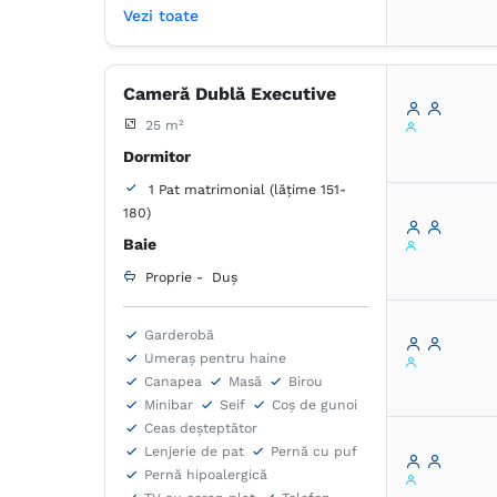
Fierbător de apă
Vezi toate
Halat de baie
Cameră Dublă Executive
25 m²
Dormitor
1 Pat matrimonial (lățime 151-
180)
Baie
Proprie -
Duș
Garderobă
Umeraș pentru haine
Canapea
Masă
Birou
Minibar
Seif
Coș de gunoi
Ceas deșteptător
Lenjerie de pat
Pernă cu puf
Pernă hipoalergică