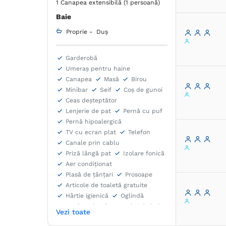
1 Canapea extensibilă (1 persoană)
Baie
Proprie -
Duș
Garderobă
Umeraș pentru haine
Canapea
Masă
Birou
Minibar
Seif
Coș de gunoi
Ceas deșteptător
Lenjerie de pat
Pernă cu puf
Pernă hipoalergică
TV cu ecran plat
Telefon
Canale prin cablu
Priză lângă pat
Izolare fonică
Aer condiţionat
Plasă de ţânţari
Prosoape
Articole de toaletă gratuite
Hârtie igienică
Oglindă
Uscător de păr
Halat de baie
Vezi toate
Papuci de casă