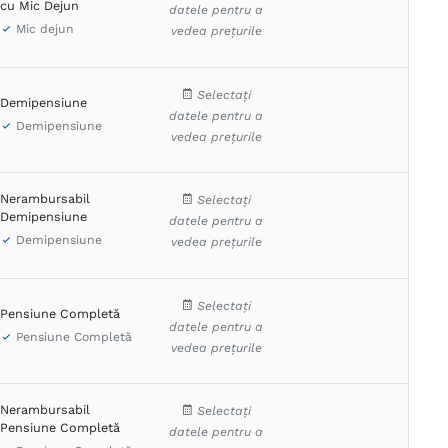
a sa deschizi poarta trecutului si sa ne treci pragul? Atunci buna
cu Mic Dejun
datele pentru a
 inseamna cu adevarat acasa!
Mic dejun
vedea prețurile
Selectați
Demipensiune
datele pentru a
Demipensiune
vedea prețurile
Nerambursabil
Selectați
Demipensiune
datele pentru a
Demipensiune
vedea prețurile
Selectați
Pensiune Completă
datele pentru a
Pensiune Completă
vedea prețurile
Nerambursabil
Selectați
Pensiune Completă
datele pentru a