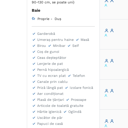
Esti gat
90-130 cm, se poate uni)
simti ce
Baie
Proprie -
Duș
Garderobă
Umeraș pentru haine
Masă
Birou
Minibar
Seif
Coș de gunoi
Ceas deșteptător
Lenjerie de pat
Pernă hipoalergică
TV cu ecran plat
Telefon
Canale prin cablu
Priză lângă pat
Izolare fonică
Aer condiţionat
Plasă de ţânţari
Prosoape
Articole de toaletă gratuite
Hârtie igienică
Oglindă
Uscător de păr
Papuci de casă