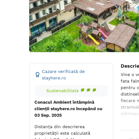
Descri
Cazare verificată de
Vine o v
stayhere.ro
fata fal
pentru c
Sustenabilitate
distinsel
fiecare 
Conacul Ambient întâmpină
stramosi
clienții stayhere.ro începând cu
odinioar
03 Sep. 2025
Miresme 
Distanța din descrierea
ospitali
proprietății este calculată
oameni ,