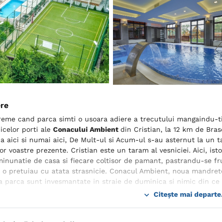
ere
reme cand parca simti o usoara adiere a trecutului mangaindu-ti pl
nicelor porti ale
Conacului Ambient
din Cristian, la 12 km de Bras
a aici si numai aici, De Mult-ul si Acum-ul s-au asternut la un tai
or voastre prezente. Cristian este un taram al vesniciei. Aici, isto
minunatie de casa si fiecare coltisor de pamant, pastrandu-se fr
 o pretuiau cu atata strasnicie. Conacul Ambient, noua mandrete 
a parca sunt invesmantate in straie de duminica si nimic din ce i
Citește mai departe.
imbelsugate. O mosie ca si Conacul Ambient trebuie sa isi int
tate si voie buna. Ce loc mai bun sa simtiti toate aceste decat 
 sala cea mare este rupta parca din povestile cu consanzene, ne