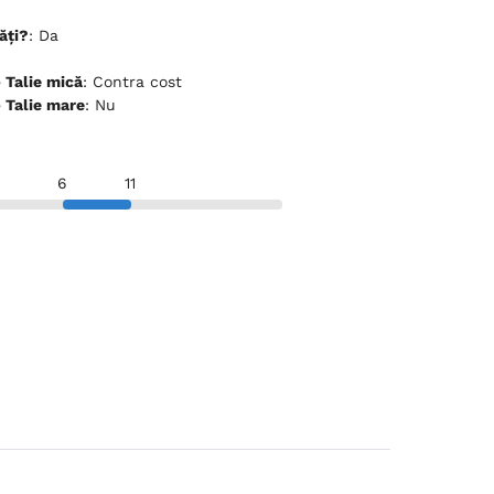
ăți?
: Da
ceptă animale de companie - Talie mică
: Contra cost
ceptă animale de companie - Talie mare
: Nu
6
11