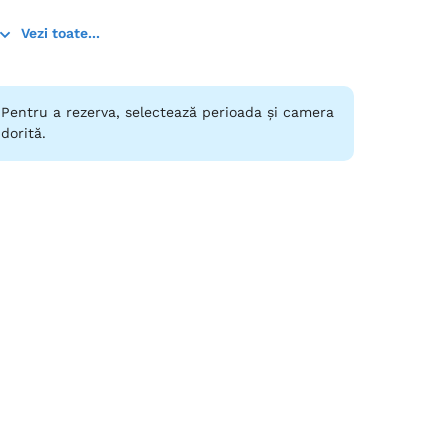
Vezi toate...
Pentru a rezerva, selectează perioada și camera
dorită.