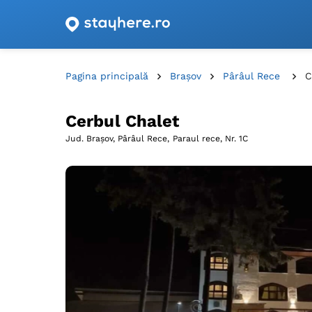
Oferte de cazare cu vouchere din România!
Pagina principală
Brașov
Pârâul Rece
C
Cerbul Chalet
Jud. Brașov, Pârâul Rece,
Paraul rece, Nr. 1C