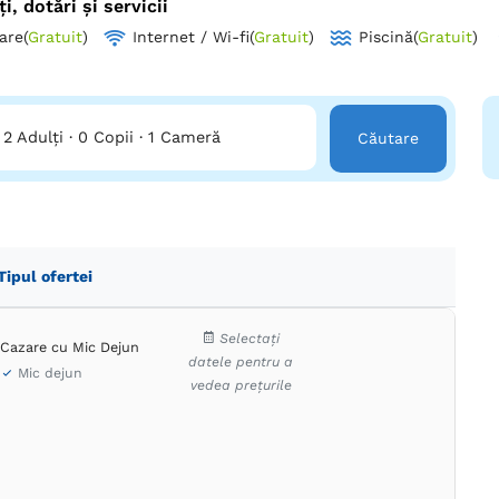
ți, dotări și servicii
are
(
Gratuit
)
Internet / Wi-fi
(
Gratuit
)
Piscină
(
Gratuit
)
2 Adulți
·
0 Copii
·
1 Cameră
Căutare
Tipul ofertei
Selectați
Cazare cu Mic Dejun
datele pentru a
Mic dejun
vedea prețurile