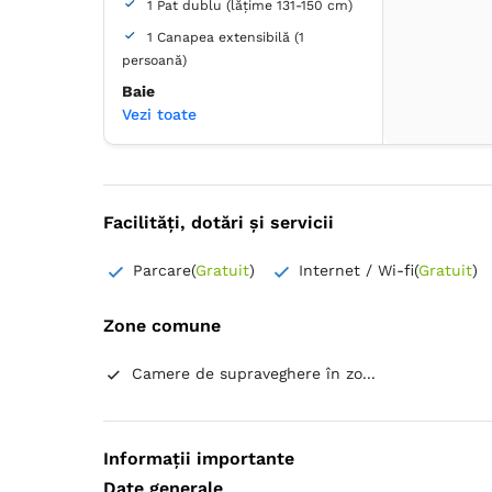
1 Pat dublu (lățime 131-150 cm)
Hârtie igienică
Oglindă
Uscător de păr
Halat de baie
1 Canapea extensibilă (1
Papuci de casă
persoană)
Baie
Vezi toate
Proprie -
Duș
Coș de gunoi
Lenjerie de pat
TV cu ecran plat
Facilități, dotări și servicii
Canale prin cablu
Priză lângă pat
Izolare fonică
Parcare
(
Gratuit
)
Internet / Wi-fi
(
Gratuit
)
Plasă de ţânţari
Prosoape
Articole de toaletă gratuite
Hârtie igienică
Uscător de păr
Zone comune
Halat de baie
Papuci de casă
Dulap
Camere de supraveghere în zo...
Informații importante
Date generale