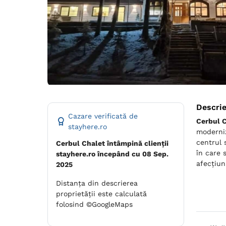
Descri
Cazare verificată de
Cerbul 
stayhere.ro
moderniz
centrul 
Cerbul Chalet întâmpină clienții
în care 
stayhere.ro începând cu 08 Sep.
afecțiuni
2025
Distanța din descrierea
proprietății este calculată
folosind ©GoogleMaps