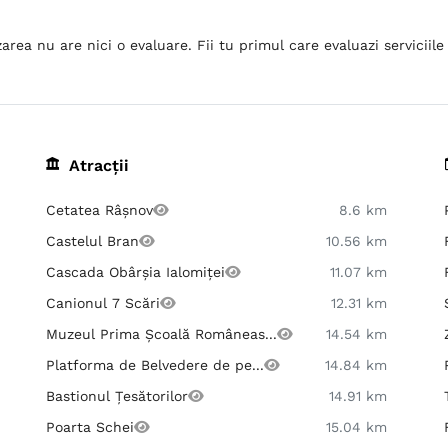
area nu are nici o evaluare. Fii tu primul care evaluazi serviciile 
Atracții
Cetatea Râșnov
8.6 km
Castelul Bran
10.56 km
Cascada Obârșia Ialomiței
11.07 km
Canionul 7 Scări
12.31 km
Muzeul Prima Școală Româneas...
14.54 km
Platforma de Belvedere de pe...
14.84 km
Bastionul Țesătorilor
14.91 km
Poarta Schei
15.04 km