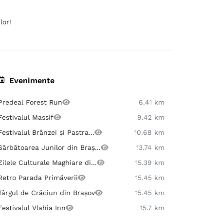
lor!
Evenimente
Predeal Forest Run
6.41 km
Festivalul Massif
9.42 km
Festivalul Brânzei și Pastra...
10.68 km
Sărbătoarea Junilor din Braș...
13.74 km
Zilele Culturale Maghiare di...
15.39 km
Retro Parada Primăverii
15.45 km
Târgul de Crăciun din Brașov
15.45 km
Festivalul Vlahia Inn
15.7 km