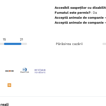
Accesibil oaspeților cu dizabilit
Fumatul este permis?
: Da
Ac
Ac
15
21
Părăsirea cazării
reali