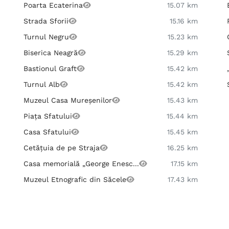
Poarta Ecaterina
15.07 km
Strada Sforii
15.16 km
Turnul Negru
15.23 km
Biserica Neagră
15.29 km
Bastionul Graft
15.42 km
Turnul Alb
15.42 km
Muzeul Casa Mureșenilor
15.43 km
Piața Sfatului
15.44 km
Casa Sfatului
15.45 km
Cetățuia de pe Straja
16.25 km
Casa memorială „George Enesc...
17.15 km
Muzeul Etnografic din Săcele
17.43 km