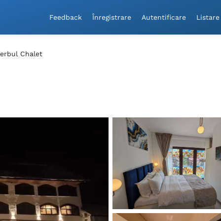
Feedback
Înregistrare
Autentificare
Listare
erbul Chalet