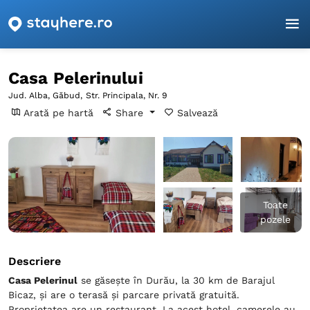
Pagina principală
Alba
Găbud
Casa Pelerinului
Casa Pelerinului
Jud. Alba, Găbud,
Str. Principala, Nr. 9
Arată pe hartă
Share
Salvează
Toate
pozele
Descriere
Casa Pelerinul
se găsește în Durău, la 30 km de Barajul
Bicaz, și are o terasă și parcare privată gratuită.
Proprietatea are un restaurant. La acest hotel, camerele au