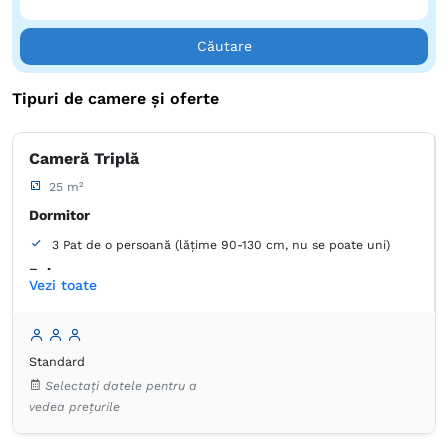
Căutare
Tipuri de camere și oferte
Cameră Triplă
25 m²
Dormitor
3 Pat de o persoană (lățime 90-130 cm, nu se poate uni)
Baie
Vezi toate
Proprie -
Duș
Articole de toaletă gratuite
Papuci de casă
Prosoape
Standard
Aer condiţionat
Dulap
Plasă de ţânţari
Selectați datele pentru a
TV cu ecran plat
Umeraș pentru haine
vedea prețurile