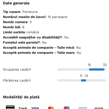
Date generale
Tip cazare
: Pensiune
Numărul maxim de locuri
: 15 persoane
Număr camere
: 5
Număr băi
: 6
Limbi vorbite
română
Accesibil oaspeților cu dizabilități?
: Nu
Fumatul este permis?
: Nu
Acceptă animale de companie - Talie mică
: Nu
Acceptă animale de companie - Talie mare
: Nu
15
22
Ocuparea cazării
11
13
Părăsirea cazării
Modalități de plată
Card