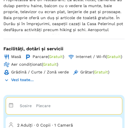
dulap pentru haine, balcon cu o vedere la munte, baie
proprie, televizor cu ecran plat, lenjerie de pat și prosoape.
Baia proprie oferă un duș și articole de toaletă gratuite. În
Durău și în împrejurimi, oaspeții cazați la Casa Pelerinul pot
desfășura activități precum hiking și schi. Aeroportul
Internaţional Bacău se află la 124 km.
Facilități, dotări și servicii
Masă
Parcare
(
Gratuit
)
Internet / Wi-fi
(
Gratuit
)
Aer condiționat
(
Gratuit
)
Grădină / Curte / Zonă verde
Grătar
(
Gratuit
)
Vezi toate...
2 Adulți
·
0 Copii
·
1 Cameră