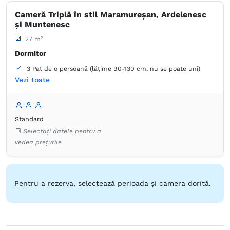
Cameră Triplă în stil Maramureșan, Ardelenesc
și Muntenesc
27 m²
Dormitor
3 Pat de o persoană (lățime 90-130 cm, nu se poate uni)
Vezi toate
Baie
Proprie -
Duș
Standard
Dulap
Masă
Lenjerie de pat
Priză lângă pat
Selectați datele pentru a
Pardoseală de lemn sau parchet
Prosoape
vedea prețurile
Hârtie igienică
Oglindă
Produse de curățenie
Fierbător de apă
Aparat de cafea
Frigider
Ustensile de bucătărie
Plită de gătit
Masă
Produse de curățenie
Prăjitor de pâine
Aparat de cafea
Pentru a rezerva, selectează perioada și camera dorită.