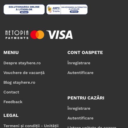
MENIU
CONT OASPETE
Despre stayhere.ro
Înregistrare
Vouchere de vacanță
Autentificare
Blog stayhere.ro
Contact
PENTRU CAZĂRI
Feedback
Înregistrare
LEGAL
Autentificare
Termeni și condiții - Unității
Listare unitate de cazare