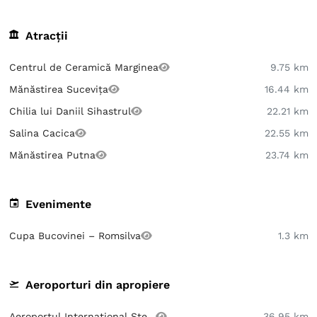
Atracții
Centrul de Ceramică Marginea
9.75 km
Mănăstirea Sucevița
16.44 km
Chilia lui Daniil Sihastrul
22.21 km
Salina Cacica
22.55 km
Mănăstirea Putna
23.74 km
Evenimente
Cupa Bucovinei – Romsilva
1.3 km
Aeroporturi din apropiere
Aeroportul Internațional Ște...
36.95 km