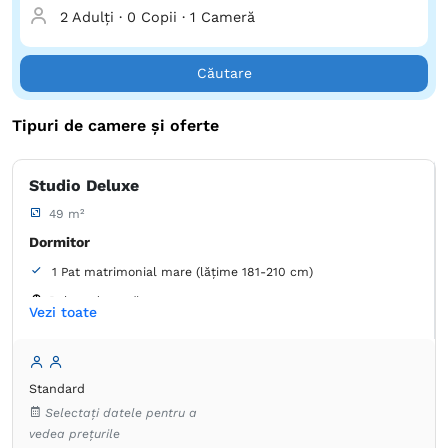
2 Adulți
·
0 Copii
·
1 Cameră
Căutare
Tipuri de camere și oferte
Studio Deluxe
49 m²
Dormitor
1 Pat matrimonial mare (lățime 181-210 cm)
Balcon / terasă
Vezi toate
Baie
Proprie -
Duș
Standard
Articole de toaletă gratuite
Chiuvetă joasă
Selectați datele pentru a
Cordon de urgență în baie
vedea prețurile