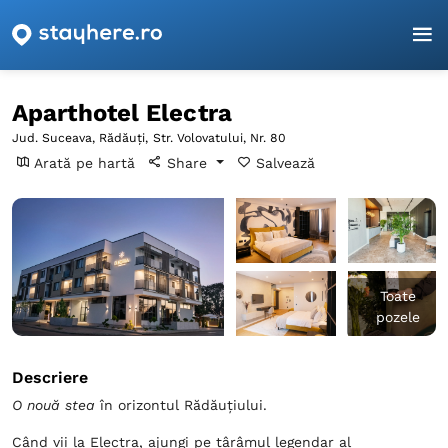
Pagina principală
Suceava
Rădăuţi
Aparthotel Electra
Aparthotel Electra
Jud. Suceava, Rădăuţi,
Str. Volovatului, Nr. 80
Arată pe hartă
Share
Salvează
Toate
pozele
Descriere
O nouă stea
în orizontul Rădăuțiului.
Când vii la Electra, ajungi pe târâmul legendar al