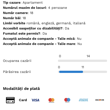
Tip cazare
: Apartament
Numărul maxim de locuri
: 4 persoane
Număr camere
: 18
Număr băi
: 18
Limbi vorbite
română, engleză, germană, italiană
Accesibil oaspeților cu dizabilități?
: Da
Fumatul este permis?
: Da
Acceptă animale de companie - Talie mică
: Nu
Acceptă animale de companie - Talie mare
: Nu
0
14
Ocuparea cazării
0
11
Părăsirea cazării
Modalități de plată
Card