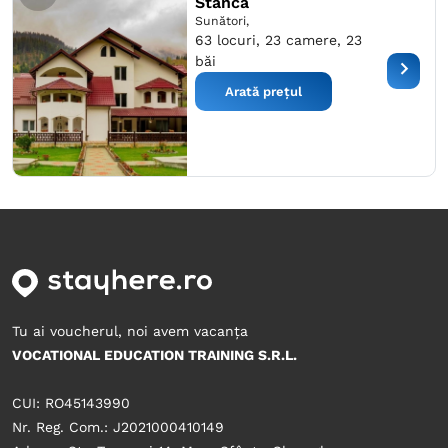
Stanca
Sunători,
63 locuri, 23 camere, 23
băi
Arată prețul
Tu ai voucherul, noi avem vacanța
VOCATIONAL EDUCATION TRAINING S.R.L.
CUI: RO45143990
Nr. Reg. Com.: J2021000410149