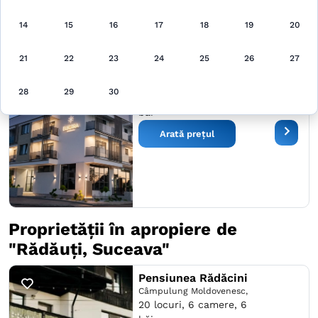
Arată pe hartă
14
15
16
17
18
19
20
21
22
23
24
25
26
27
Aparthotel Electra
Rădăuţi,
28
29
30
4 locuri, 18 camere, 18
băi
Arată prețul
Proprietății în apropiere de
"Rădăuţi, Suceava"
Pensiunea Rădăcini
Câmpulung Moldovenesc,
20 locuri, 6 camere, 6