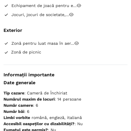
Echipament de joacă pentru e...
Jocuri, jocuri de societate,...
Exterior
Zonă pentru luat masa în aer...
Zonă de picnic
Informații importante
Date generale
Tip cazare
: Cameră de Închiriat
Numărul maxim de locuri
: 14 persoane
Număr camere
: 6
Număr băi
: 6
Limbi vorbite
română, engleză, italiană
Accesibil oaspeților cu dizabilități?
: Nu
Fumatul este permis?
: Nu