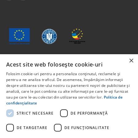
×
Acest site web folosește cookie-uri
Conținutul acestui material nu reprezintă în mod obligatoriu
poziția oficială a Uniunii Europene sau a Guvernului
Folosim cookie-uri pentru a personaliza conținutul, reclamele și
României
pentru a ne analiza traficul. De asemenea, împărtășim informații
Proiect cofinanțat din Fondul Social European, prin
despre utilizarea site-ului nostru cu partenerii noștri de publicitate și
analiză, care le pot combina cu alte informații pe care le-ați furnizat
Programul Capital Uman 2014 -2020 Axa prioritară 6:
sau pe care le-au colectat din utilizarea serviciilor lor.
Politica de
Educație și competențe. Apelul pentru proiecte:
confidențialitate
POCU/829/6/13 – Innotech Student. Titlul proiectului:
STUDENT START-UP 1.0 Cod proiect: 142131.
STRICT NECESARE
DE PERFORMANȚĂ
Pentru informații detaliate despre celelate programe
cofinanțate de Uniunea Europeană, vă invităm să vizitați
DE TARGETARE
DE FUNCŢIONALITATE