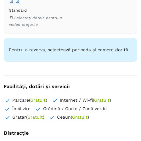
Articole de toaletă gratuite
Hârtie igienică
Oglindă
Standard
Selectați datele pentru a
vedea prețurile
Pentru a rezerva, selectează perioada și camera dorită.
Facilități, dotări și servicii
Parcare
(
Gratuit
)
Internet / Wi-fi
(
Gratuit
)
Încălzire
Grădină / Curte / Zonă verde
Grătar
(
Gratuit
)
Ceaun
(
Gratuit
)
Distracție