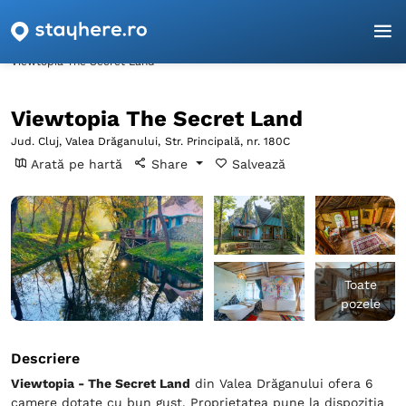
Pagina principală
Cluj
Valea Drăganului
Viewtopia The Secret Land
Viewtopia The Secret Land
Jud. Cluj, Valea Drăganului,
Str. Principală, nr. 180C
Arată pe hartă
Share
Salvează
Toate
pozele
Descriere
Viewtopia - The Secret Land
din Valea Drăganului ofera 6
camere dotate cu bun gust. Proprietatea pune la dispozitia