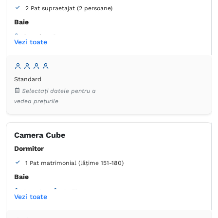
2 Pat supraetajat (2 persoane)
Baie
Proprie -
Duș
Vezi toate
Masă
Coș de gunoi
Lenjerie de pat
Prosoape
Articole de toaletă gratuite
Hârtie igienică
Standard
Selectați datele pentru a
vedea prețurile
Camera Cube
Dormitor
1 Pat matrimonial (lățime 151-180)
Baie
Proprie -
Cadă
Vezi toate
Masă
Coș de gunoi
Lenjerie de pat
Prosoape