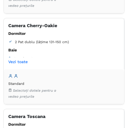
vedea prețurile
Camera Cherry-Oakie
Dormitor
2 Pat dublu (lățime 131-150 cm)
Baie
Proprie -
Duș
Vezi toate
Masă
Coș de gunoi
Lenjerie de pat
Prosoape
Articole de toaletă gratuite
Hârtie igienică
Standard
Selectați datele pentru a
vedea prețurile
Camera Toscana
Dormitor