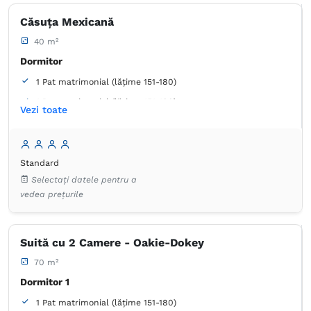
Proprie -
Duș
plimbări cu barca.
Căsuța Mexicană
40 m²
Dulap
Prosoape
Frigider
Articole de toaletă gratuite
Cuptor cu microunde
Aparat de cafea
Dormitor
1 Pat matrimonial (lățime 151-180)
1 Pat matrimonial (lățime 151-180)
Vezi toate
Baie
Proprie -
Duș
Standard
Coș de gunoi
Lenjerie de pat
Prosoape
Selectați datele pentru a
Articole de toaletă gratuite
Hârtie igienică
vedea prețurile
Aparat de cafea
Frigider
Uscător de păr
Suită cu 2 Camere - Oakie-Dokey
70 m²
Dormitor 1
1 Pat matrimonial (lățime 151-180)