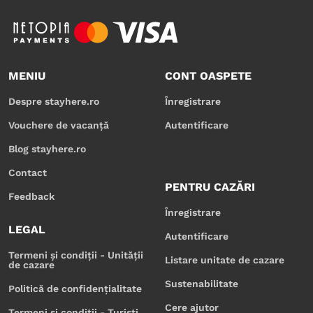
MENIU
CONT OASPETE
Despre stayhere.ro
Înregistrare
Vouchere de vacanță
Autentificare
Blog stayhere.ro
Contact
PENTRU CAZĂRI
Feedback
Înregistrare
LEGAL
Autentificare
Termeni și condiții - Unității
Listare unitate de cazare
de cazare
Sustenabilitate
Politică de confidențialitate
Cere ajutor
Termeni și condiții - Turiști