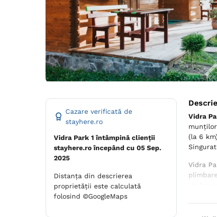
Descri
Cazare verificată de
Vidra Pa
stayhere.ro
munților
(la 6 km
Vidra Park 1 întâmpină clienții
Singurat
stayhere.ro începând cu 05 Sep.
2025
Vidra Pa
plimbare
Distanța din descrierea
Un loc a
proprietății este calculată
folosind ©GoogleMaps