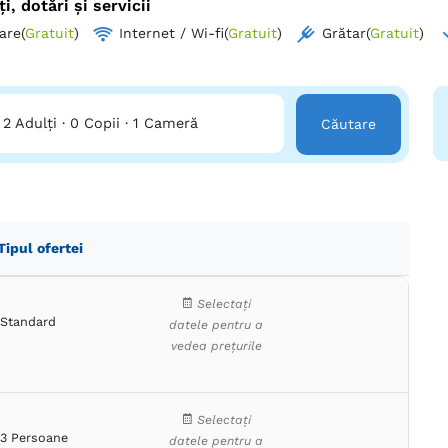
ți, dotări și servicii
are
(
Gratuit
)
Internet / Wi-fi
(
Gratuit
)
Grătar
(
Gratuit
)
2 Adulți
·
0 Copii
·
1 Cameră
Căutare
Tipul ofertei
Selectați
Standard
datele pentru a
vedea prețurile
Selectați
3 Persoane
datele pentru a