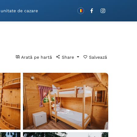
Rezervă cu vouchere!
 unitate de cazare
Arată pe hartă
Share
Salvează