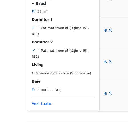
- Brad
38 m²
Dormitor 1
1 Pat matrimonial (lățime 151-
6
180)
Dormitor 2
1 Pat matrimonial (lățime 151-
180)
6
Living
1 Canapea extensibilă (2 persoane)
Baie
Proprie -
Duș
6
Vezi toate
Dulap
Coș de gunoi
Lenjerie de pat
Prosoape
Articole de toaletă gratuite
Hârtie igienică
Oglindă