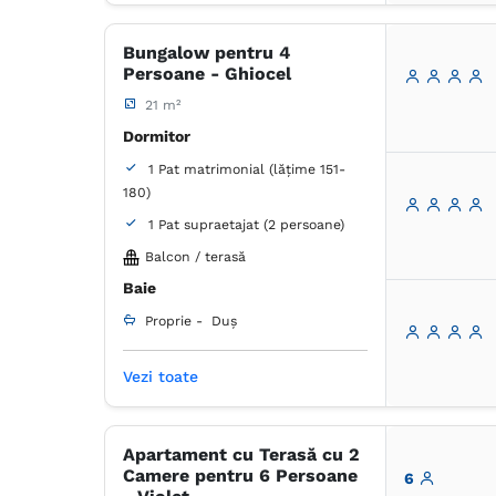
Articole de toaletă gratuite
Hârtie igienică
Oglindă
Bungalow pentru 4
Persoane - Ghiocel
21 m²
Dormitor
1 Pat matrimonial (lățime 151-
180)
1 Pat supraetajat (2 persoane)
Balcon / terasă
Baie
Proprie -
Duș
Vezi toate
Dulap
Masă
Coș de gunoi
Lenjerie de pat
Prosoape
Articole de toaletă gratuite
Hârtie igienică
Oglindă
Apartament cu Terasă cu 2
Camere pentru 6 Persoane
6