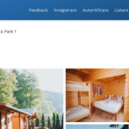
Feedback
Înregistrare
Autentificare
Listare
ra Park 1