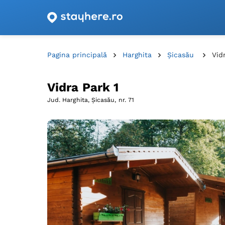
Oferte de cazare cu vouchere din România!
Pagina principală
Harghita
Şicasău
Vid
Vidra Park 1
Jud. Harghita, Şicasău,
nr. 71