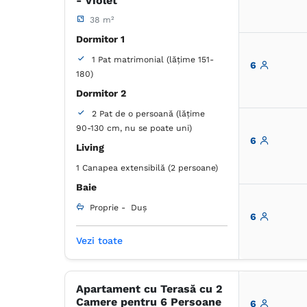
- Violet
38 m²
Dormitor 1
1 Pat matrimonial (lățime 151-
6
180)
Dormitor 2
2 Pat de o persoană (lățime
90-130 cm, nu se poate uni)
6
Living
1 Canapea extensibilă (2 persoane)
Baie
Proprie -
Duș
6
Vezi toate
Dulap
Coș de gunoi
Lenjerie de pat
Prosoape
Articole de toaletă gratuite
Hârtie igienică
Oglindă
Apartament cu Terasă cu 2
Camere pentru 6 Persoane
6