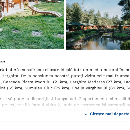
ere
rk 1
oferă musafirilor relaxare ideală într-un mediu natural încon
 Harghita. De la pensiunea noastră puteți vizita cele mai frumoase
), Cascada Piatra Izvorului (21 km), Harghita Mădăraș (27 km), La
ică (65 km), Șumuleu Ciuc (72 km), Cheile Vârghișului (82 km), S
rk 1 vă pune la dispoziție 4 bungalouri, 2 apartamente și o sală
 pe jos, se află Parcul Vidra 2, unde de asemenea își așteaptă 
parte în Vidra Park este micul lac în jurul căruia se află căsuțele
Citește mai departe.