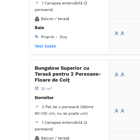
1 Canapea extensibilă (2
persoane)
Balcon / terasă
Baie
Proprie -
Duș
Vezi toate
Dulap
Masă
Coș de gunoi
Lenjerie de pat
Prosoape
Articole de toaletă gratuite
Bungalow Superior cu
Hârtie igienică
Oglindă
Terasă pentru 2 Persoane-
Floare de Colț
20 m²
Dormitor
2 Pat de o persoană (lățime
90-130 cm, nu se poate uni)
1 Canapea extensibilă (2
persoane)
Balcon / terasă