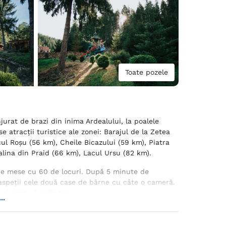
Toate pozele
jurat de brazi din inima Ardealului, la poalele
 atracții turistice ale zonei: Barajul de la Zetea
cul Roșu (56 km), Cheile Bicazului (59 km), Piatra
alina din Praid (66 km), Lacul Ursu (82 km).
 de mese cu 60 de locuri. După 5 minute de
oaspeții cele două case de bârne cu câte o cameră.
 și centrul wellness.
..