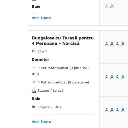
Baie
Proprie -
Duș
Vezi toate
Dulap
Masă
Birou
Lenjerie de pat
Prosoape
Bungalow cu Terasă pentru
Articole de toaletă gratuite
4 Persoane - Narcisă
Hârtie igienică
Oglindă
21 m²
Dormitor
1 Pat matrimonial (lățime 151-
180)
1 Pat supraetajat (2 persoane)
Balcon / terasă
Baie
Proprie -
Duș
Vezi toate
Dulap
Masă
Coș de gunoi
Lenjerie de pat
Prosoape