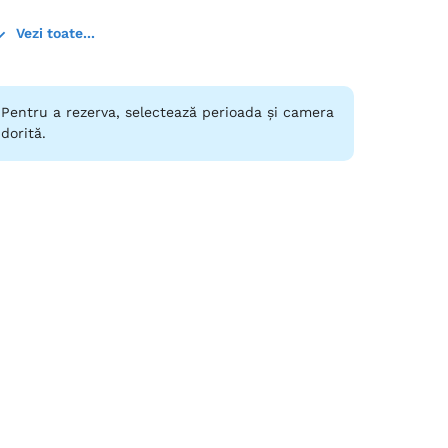
Vezi toate...
Pentru a rezerva, selectează perioada și camera
dorită.