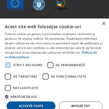
×
Acest site web folosește cookie-uri
Conținutul acestui material nu reprezintă în mod obligatoriu
poziția oficială a Uniunii Europene sau a Guvernului
Folosim cookie-uri pentru a personaliza conținutul, reclamele și
României
pentru a ne analiza traficul. De asemenea, împărtășim informații
Proiect cofinanțat din Fondul Social European, prin
despre utilizarea site-ului nostru cu partenerii noștri de publicitate și
analiză, care le pot combina cu alte informații pe care le-ați furnizat
Programul Capital Uman 2014 -2020 Axa prioritară 6:
sau pe care le-au colectat din utilizarea serviciilor lor.
Politica de
Educație și competențe. Apelul pentru proiecte:
confidențialitate
POCU/829/6/13 – Innotech Student. Titlul proiectului:
STUDENT START-UP 1.0 Cod proiect: 142131.
STRICT NECESARE
DE PERFORMANȚĂ
Pentru informații detaliate despre celelate programe
cofinanțate de Uniunea Europeană, vă invităm să vizitați
DE TARGETARE
DE FUNCŢIONALITATE
NECLASIFICATE
ARATĂ DETALIILE
© Copyright
stayhere.ro
. Toate drepturile rezervate
ACCEPTĂ TOATE
REFUZĂ TOT