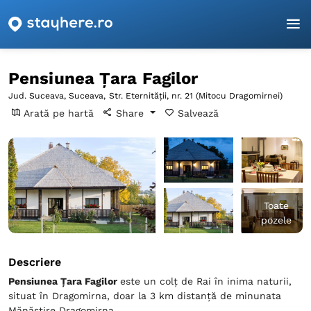
Pagina principală
Suceava
Suceava
Pensiunea Țara Fagilor
Pensiunea Țara Fagilor
Jud. Suceava, Suceava,
Str. Eternității, nr. 21 (Mitocu Dragomirnei)
Arată pe hartă
Share
Salvează
Toate
pozele
Descriere
Pensiunea Țara Fagilor
este un colț de Rai în inima naturii,
situat în Dragomirna, doar la 3 km distanță de minunata
Mănăstire Dragomirna.