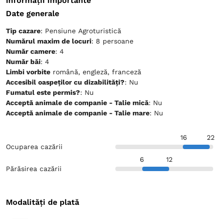
Informații importante
Date generale
Tip cazare
: Pensiune Agroturistică
Numărul maxim de locuri
: 8 persoane
Număr camere
: 4
Număr băi
: 4
Limbi vorbite
română, engleză, franceză
Accesibil oaspeților cu dizabilități?
: Nu
Fumatul este permis?
: Nu
Acceptă animale de companie - Talie mică
: Nu
Acceptă animale de companie - Talie mare
: Nu
16
22
Ocuparea cazării
6
12
Părăsirea cazării
Modalități de plată