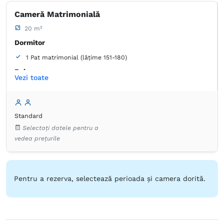
Cărți, DVD-uri, muzică pentru copii
Cameră Matrimonială
20 m²
Dormitor
1 Pat matrimonial (lățime 151-180)
Baie
Vezi toate
Proprie -
Duș
Umeraș pentru haine
Jocuri și puzzle-uri
Standard
Cărți, DVD-uri, muzică pentru copii
Lenjerie de pat
Selectați datele pentru a
TV cu ecran plat
Canale prin cablu
vedea prețurile
Pardoseală de lemn sau parchet
Plasă de ţânţari
Prosoape
Articole de toaletă gratuite
Hârtie igienică
Uscător de păr
Papuci de casă
Pentru a rezerva, selectează perioada și camera dorită.