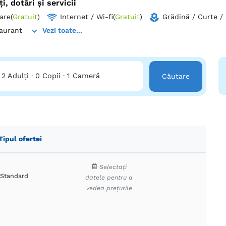
ți, dotări și servicii
are
(
Gratuit
)
Internet / Wi-fi
(
Gratuit
)
Grădină / Curte /
aurant
Vezi toate...
2 Adulți
·
0 Copii
·
1 Cameră
Căutare
Tipul ofertei
Selectați
Standard
datele pentru a
vedea prețurile