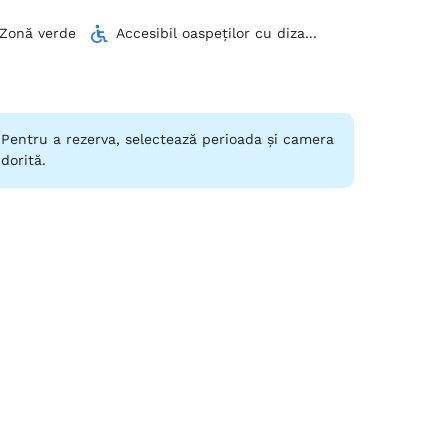
 Zonă verde
Accesibil oaspeților cu diza...
Pentru a rezerva, selectează perioada și camera
dorită.