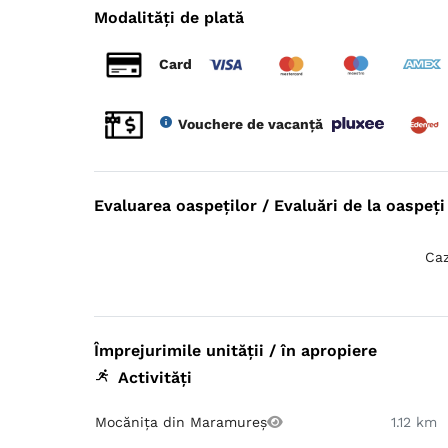
Modalități de plată
Card
Vouchere de vacanță
Evaluarea oaspeților / Evaluări de la oaspeți 
Caz
Împrejurimile unității / în apropiere
Activități
Mocănița din Maramureș
1.12 km