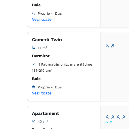
Baie
Proprie -
Duș
Vezi toate
Cameră Twin
14 m²
Dormitor
1 Pat matrimonial mare (lățime
181-210 cm)
Baie
Proprie -
Duș
Vezi toate
Apartament
40 m²