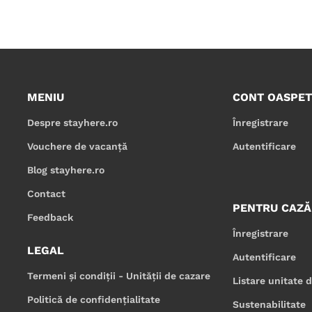
MENIU
CONT OASPET
Despre stayhere.ro
Înregistrare
Vouchere de vacanță
Autentificare
Blog stayhere.ro
Contact
PENTRU CAZĂ
Feedback
Înregistrare
LEGAL
Autentificare
Termeni și condiții - Unității de cazare
Listare unitate 
Politică de confidențialitate
Sustenabilitate