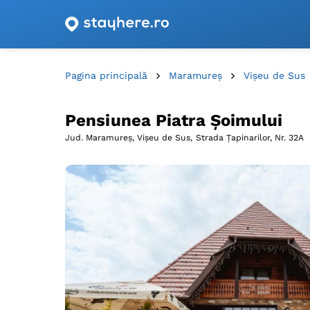
Oferte de cazare cu vouchere din România!
Pagina principală
Maramureș
Vişeu de Sus
Pensiunea Piatra Șoimului
Jud. Maramureș, Vişeu de Sus,
Strada Ţapinarilor, Nr. 32A