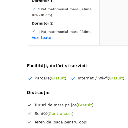
Dormitor 1
1 Pat matrimonial mare (lățime
181-210 cm)
Dormitor 2
1 Pat matrimonial mare (lățime
Vezi toate
181-210 cm)
Baie
Proprie -
Duș
Facilități, dotări și servicii
Parcare
(
Gratuit
)
Internet / Wi-fi
(
Gratuit
)
Distracție
Tururi de mers pe jos
(
Gratuit
)
Schi
(
Contra cost
)
Teren de joacă pentru copii