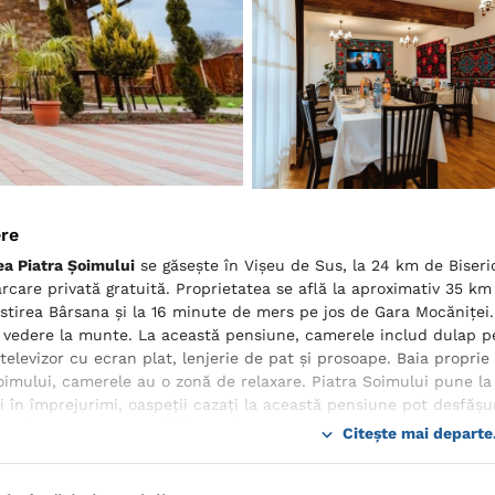
ere
a Piatra Șoimului
se găsește în Vişeu de Sus, la 24 km de Biseric
arcare privată gratuită. Proprietatea se află la aproximativ 35 k
tirea Bârsana și la 16 minute de mers pe jos de Gara Mocăniţei.
 vedere la munte. La această pensiune, camerele includ dulap pe
 televizor cu ecran plat, lenjerie de pat și prosoape. Baia proprie
oimului, camerele au o zonă de relaxare. Piatra Soimului pune la 
i în împrejurimi, oaspeții cazați la această pensiune pot desfășura
ional Maramureș se află la 114 km.
Citește mai departe.