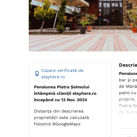
Descri
Cazare verificată de
Pensiune
stayhere.ro
bar și p
de Mănăs
Pensiunea Piatra Șoimului
patio cu
întâmpină clienții stayhere.ro
proprie,
începând cu 13 Nov. 2024
Piatra S
Distanța din descrierea
de Sus ș
proprietății este calculată
internaț
folosind ©GoogleMaps