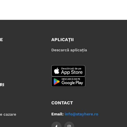
E
APLICAȚII
Descarcă aplicația
RI
CONTACT
Email:
info@stayhere.ro
de cazare