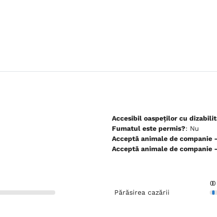
Accesibil oaspeților cu dizabilit
Fumatul este permis?
: Nu
Ac
Ac
0
0
Părăsirea cazării