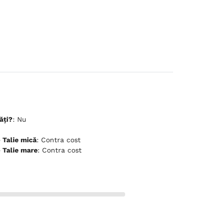
ăți?
: Nu
ceptă animale de companie - Talie mică
: Contra cost
ceptă animale de companie - Talie mare
: Contra cost