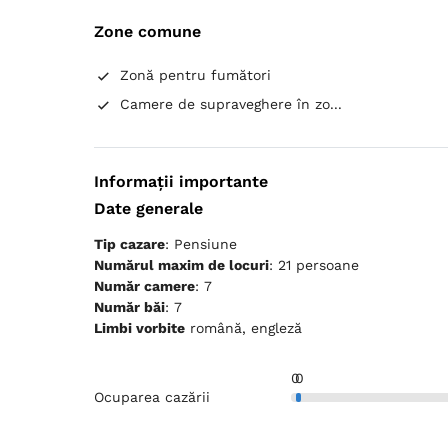
Zone comune
Zonă pentru fumători
Camere de supraveghere în zo...
Informații importante
Date generale
Tip cazare
: Pensiune
Numărul maxim de locuri
: 21 persoane
Număr camere
: 7
Număr băi
: 7
Limbi vorbite
română, engleză
0
0
Ocuparea cazării