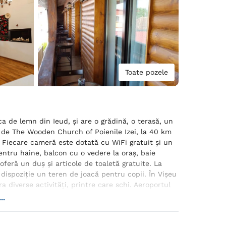
Toate pozele
a de lemn din Ieud, și are o grădină, o terasă, un
m de The Wooden Church of Poienile Izei, la 40 km
 Fiecare cameră este dotată cu WiFi gratuit și un
ntru haine, balcon cu o vedere la oraș, baie
 oferă un duș și articole de toaletă gratuite. La
dispoziție un teren de joacă pentru copii. În Vişeu
 diverse activități, printre care schi. Aeroportul
..