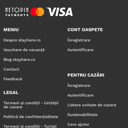
MENIU
CONT OASPETE
Despre stayhere.ro
Înregistrare
Vouchere de vacanță
Autentificare
Blog stayhere.ro
Contact
PENTRU CAZĂRI
Feedback
Înregistrare
LEGAL
Autentificare
Termeni și condiții - Unității
Listare unitate de cazare
de cazare
Sustenabilitate
Politică de confidențialitate
Cere ajutor
Termeni și condiții - Turiști