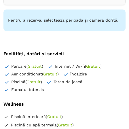
Canale prin cablu
Priză lângă pat
Aer condiţionat
Plasă de ţânţari
Prosoape
Articole de toaletă gratuite
Oglindă
Uscător de păr
Pentru a rezerva, selectează perioada și camera dorită.
Facilități, dotări și servicii
Parcare
(
Gratuit
)
Internet / Wi-fi
(
Gratuit
)
Aer condiționat
(
Gratuit
)
Încălzire
Piscină
(
Gratuit
)
Teren de joacă
Fumatul interzis
Wellness
Piscină interioară
(
Gratuit
)
Piscină cu apă termală
(
Gratuit
)