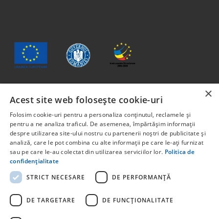
×
Acest site web folosește cookie-uri
Conținutul acestui material nu reprezintă în mod obligatoriu
poziția oficială a Uniunii Europene sau a Guvernului
Folosim cookie-uri pentru a personaliza conținutul, reclamele și
României
pentru a ne analiza traficul. De asemenea, împărtășim informații
Proiect cofinanțat din Fondul Social European, prin
despre utilizarea site-ului nostru cu partenerii noștri de publicitate și
analiză, care le pot combina cu alte informații pe care le-ați furnizat
Programul Capital Uman 2014 -2020 Axa prioritară 6:
sau pe care le-au colectat din utilizarea serviciilor lor.
Politica de
Educație și competențe. Apelul pentru proiecte:
confidențialitate
POCU/829/6/13 – Innotech Student. Titlul proiectului:
STUDENT START-UP 1.0 Cod proiect: 142131.
STRICT NECESARE
DE PERFORMANȚĂ
Pentru informații detaliate despre celelate programe
cofinanțate de Uniunea Europeană, vă invităm să vizitați
DE TARGETARE
DE FUNCŢIONALITATE