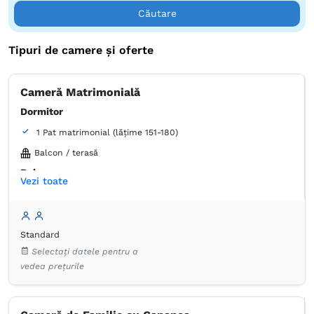
Căutare
Tipuri de camere și oferte
Cameră Matrimonială
Dormitor
1 Pat matrimonial (lățime 151-180)
Balcon / terasă
Baie
Vezi toate
Proprie -
Duș
Dulap
Umeraș pentru haine
Masă
Minibar
Seif
Standard
Coș de gunoi
TV cu ecran plat
Canale prin cablu
Selectați datele pentru a
Priză lângă pat
Aer condiţionat
Plasă de ţânţari
vedea prețurile
Prosoape
Articole de toaletă gratuite
Hârtie igienică
Oglindă
Uscător de păr