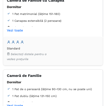
Cameră de Familie cu Canapea
Dormitor
1 Pat matrimonial (lățime 151-180)
1 Canapea extensibilă (2 persoane)
Balcon / terasă
Vezi toate
Baie
Proprie -
Duș
Standard
Dulap
Umeraș pentru haine
Masă
Minibar
Seif
Selectați datele pentru a
Coș de gunoi
Lenjerie de pat
Pernă hipoalergică
vedea prețurile
TV cu ecran plat
Canale prin cablu
Priză lângă pat
Aer condiţionat
Prosoape
Articole de toaletă gratuite
Hârtie igienică
Oglindă
Uscător de păr
Cameră de Familie
Plasă de ţânţari
Dormitor
1 Pat de o persoană (lățime 90-130 cm, nu se poate uni)
1 Pat dublu (lățime 131-150 cm)
Balcon / terasă
Vezi toate