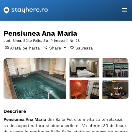
Pagina principală
Bihor
Băile Felix
Pensiunea Ana Maria
Pensiunea Ana Maria
Jud. Bihor, Băile Felix,
Str. Primaverii, Nr. 28
Arată pe hartă
Share
Salvează
Toate
pozele
Descriere
Pensiunea Ana Maria
din Baile Felix te invita sa te relaxezi,
sa descoperi natura si binefacerile ei. Va oferim 30 de locuri
de cazare in statiunea Baile Felix, statiune cunoscuta pentru