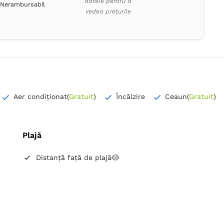
datele pentru a
Nerambursabil
vedea prețurile
Aer condiționat
(
Gratuit
)
Încălzire
Ceaun
(
Gratuit
)
Plajă
Distanță față de plajă