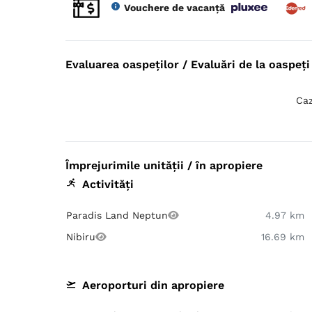
Vouchere de vacanță
Evaluarea oaspeților / Evaluări de la oaspeți 
Caz
Împrejurimile unității / în apropiere
Activități
Paradis Land Neptun
4.97 km
Nibiru
16.69 km
Aeroporturi din apropiere