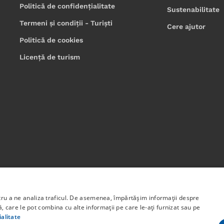
Politică de confidențialitate
Sustenabilitate
Termeni și condiții - Turiști
Cere ajutor
Politică de cookies
Licență de turism
bligatoriu poziția oficială a Uniunii Europene sau a Guvernului 
n Programul Capital Uman 2014 -2020 Axa prioritară 6: Educație 
ntru a ne analiza traficul. De asemenea, împărtășim informații despre
lui: STUDENT START-UP 1.0 Cod proiect: 142131.
ză, care le pot combina cu alte informații pe care le-ați furnizat sau pe
ialitate