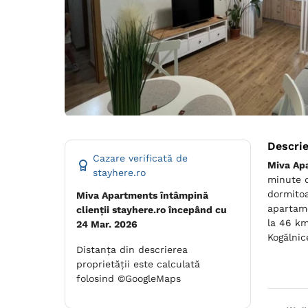
Descri
Cazare verificată de
Miva Ap
stayhere.ro
minute d
dormitoa
Miva Apartments întâmpină
apartame
clienții stayhere.ro începând cu
la 46 km
24 Mar. 2026
Kogălnic
Distanța din descrierea
proprietății este calculată
folosind ©GoogleMaps