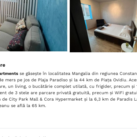
ere
artments
se găsește în localitatea Mangalia din regiunea Constan
e mers pe jos de Plaja Paradiso și la 44 km de Piaţa Ovidiu. Ac
re, un living, o bucătărie complet utilată, cu frigider, precum și 
nt de 3 stele are parcare privată gratuită, precum și WiFi gratui
 de City Park Mall & Cora Hypermarket și la 6,3 km de Paradis L
eanu se află la 65 km.