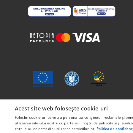
Conținutul acestui material nu reprezintă în mod o
Acest site web folosește cookie-uri
Proiect cofinanțat din Fondul Social European, pri
Folosim cookie-uri pentru a personaliza conținutul, reclamele și pe
POCU/829/6/13 – Innotech Student. Titlul proiectu
utilizarea site-ului nostru cu partenerii noștri de publicitate și anali
care le-au colectat din utilizarea serviciilor lor.
Politica de confidenț