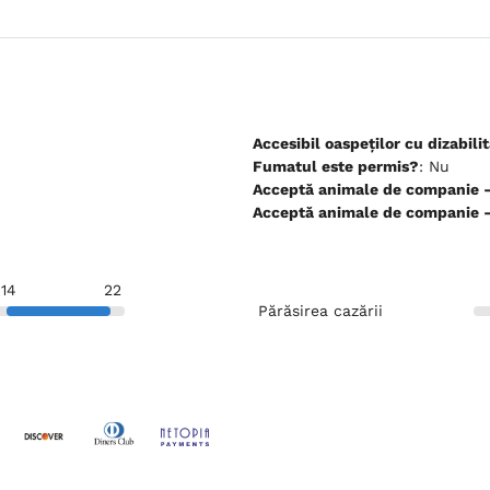
Accesibil oaspeților cu dizabilit
Fumatul este permis?
: Nu
Ac
Ac
14
22
Părăsirea cazării