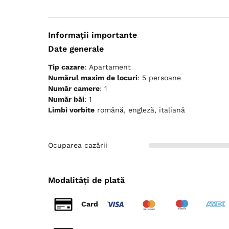
Aer condiţionat
Dulap
Fier de călcat
Plasă de ţânţari
TV cu ecran plat
Informații importante
Date generale
Tip cazare
: Apartament
Numărul maxim de locuri
: 5 persoane
Număr camere
: 1
Număr băi
: 1
Limbi vorbite
română, engleză, italiană
Ocuparea cazării
Modalități de plată
Card