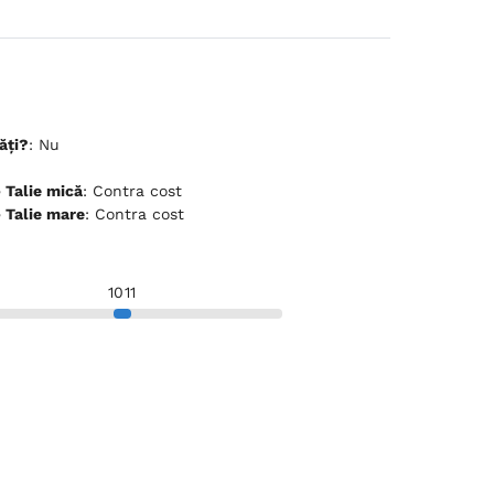
ăți?
: Nu
ceptă animale de companie - Talie mică
: Contra cost
ceptă animale de companie - Talie mare
: Contra cost
10
11