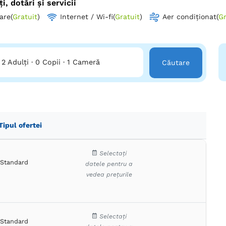
ți, dotări și servicii
are
(
Gratuit
)
Internet / Wi-fi
(
Gratuit
)
Aer condiționat
(
Gr
2 Adulți
·
0 Copii
·
1 Cameră
Căutare
Tipul ofertei
Selectați
Standard
datele pentru a
vedea prețurile
Selectați
Standard