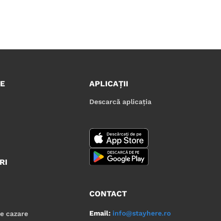
E
APLICAȚII
Descarcă aplicația
RI
CONTACT
Email:
info@stayhere.ro
de cazare