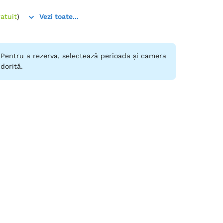
atuit
)
Vezi toate...
Pentru a rezerva, selectează perioada și camera
dorită.