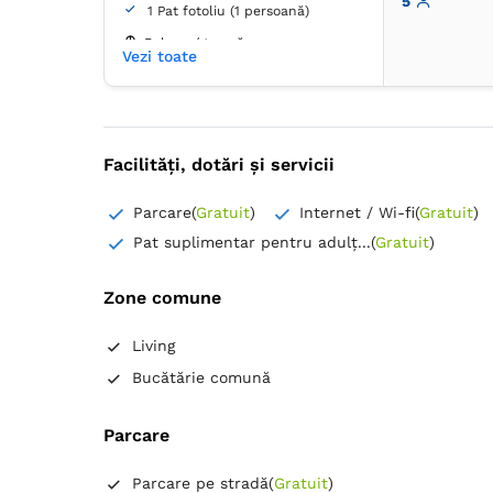
5
1 Pat fotoliu (1 persoană)
Balcon / terasă
Vezi toate
Dormitor 2
1 Pat de o persoană (lățime 90-
130 cm, nu se poate uni)
Facilități, dotări și servicii
1 Pat fotoliu (1 persoană)
Balcon / terasă
Parcare
(
Gratuit
)
Internet / Wi-fi
(
Gratuit
)
Living
Pat suplimentar pentru adulț...
(
Gratuit
)
1 Canapea extensibilă (2 persoane)
Baie
Zone comune
Proprie -
Cadă
Living
Bucătărie comună
Hârtie igienică
Mașină de spălat
Prosoape
Uscător de păr
Parcare
Cuptor cu microunde
Frigider
Masă
Ustensile de bucătărie
Parcare pe stradă
(
Gratuit
)