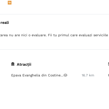
reali
area nu are nici o evaluare. Fii tu primul care evaluazi serviciile 
Atracții
Epava Evanghelia din Costine...
16.7 km