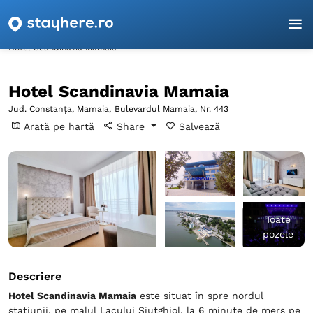
Pagina principală
Constanța
Mamaia
Hotel Scandinavia Mamaia
Hotel Scandinavia Mamaia
Jud. Constanța, Mamaia,
Bulevardul Mamaia, Nr. 443
Arată pe hartă
Share
Salvează
Toate
pozele
Descriere
Hotel Scandinavia Mamaia
este situat în spre nordul
stațiunii, pe malul Lacului Siutghiol, la 6 minute de mers pe