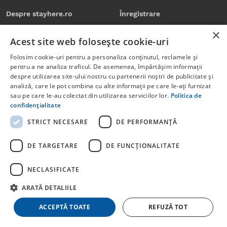
Despre stayhere.ro
Înregistrare
Vouchere de vacanță
Autentificare
×
Acest site web folosește cookie-uri
Blog stayhere.ro
Folosim cookie-uri pentru a personaliza conținutul, reclamele și
Contact
pentru a ne analiza traficul. De asemenea, împărtășim informații
PENTRU CAZĂRI
despre utilizarea site-ului nostru cu partenerii noștri de publicitate și
Feedback
analiză, care le pot combina cu alte informații pe care le-ați furnizat
Înregistrare
sau pe care le-au colectat din utilizarea serviciilor lor.
Politica de
confidențialitate
LEGAL
Autentificare
STRICT NECESARE
DE PERFORMANȚĂ
Termeni și condiții - Unității
Listare unitate de cazare
de cazare
DE TARGETARE
DE FUNCŢIONALITATE
Sustenabilitate
Politică de confidențialitate
Cere ajutor
Termeni și condiții - Turiști
NECLASIFICATE
Politică de cookies
ARATĂ DETALIILE
Licență de turism
ACCEPTĂ TOATE
REFUZĂ TOT