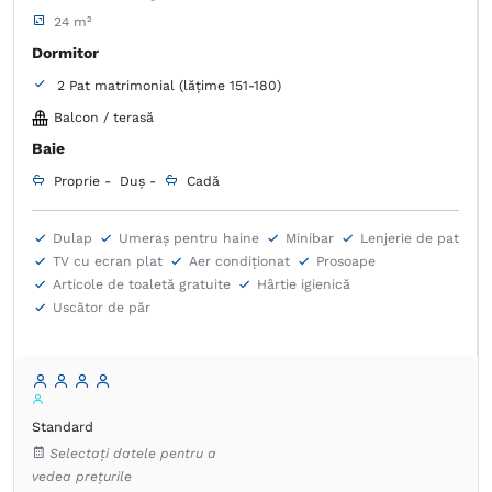
24 m²
Dormitor
2 Pat matrimonial (lățime 151-180)
Balcon / terasă
Baie
Proprie -
Duș -
Cadă
Dulap
Umeraș pentru haine
Minibar
Lenjerie de pat
TV cu ecran plat
Aer condiţionat
Prosoape
Articole de toaletă gratuite
Hârtie igienică
Uscător de păr
Standard
Selectați datele pentru a
vedea prețurile