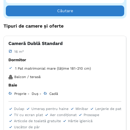
Căutare
Tipuri de camere și oferte
Cameră Dublă Standard
16 m²
Dormitor
1 Pat matrimonial mare (lățime 181-210 cm)
Balcon / terasă
Baie
Proprie -
Duș -
Cadă
Dulap
Umeraș pentru haine
Minibar
Lenjerie de pat
TV cu ecran plat
Aer condiţionat
Prosoape
Articole de toaletă gratuite
Hârtie igienică
Uscător de păr