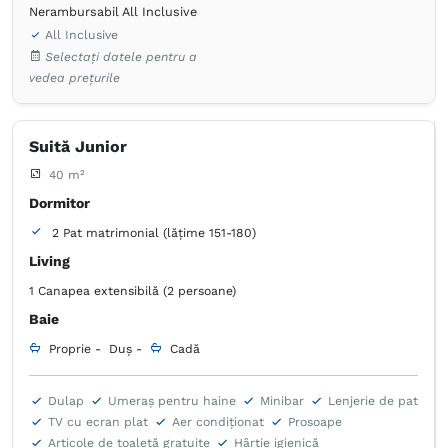
Nerambursabil All Inclusive
All Inclusive
Selectați datele pentru a
vedea prețurile
Suită Junior
40 m²
Dormitor
2 Pat matrimonial (lățime 151-180)
Living
1 Canapea extensibilă (2 persoane)
Baie
Proprie -
Duș -
Cadă
Dulap
Umeraș pentru haine
Minibar
Lenjerie de pat
TV cu ecran plat
Aer condiţionat
Prosoape
Articole de toaletă gratuite
Hârtie igienică