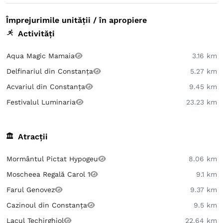
Împrejurimile unității / în apropiere
Activități
Aqua Magic Mamaia
3.16 km
Delfinariul din Constanța
5.27 km
Acvariul din Constanța
9.45 km
Festivalul Luminaria
23.23 km
Atracții
Mormântul Pictat Hypogeu
8.06 km
Moscheea Regală Carol 1
9.1 km
Farul Genovez
9.37 km
Cazinoul din Constanța
9.5 km
Lacul Techirghiol
22.64 km