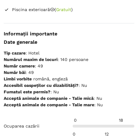
Piscina exterioară
(
Gratuit
)
Informații importante
Date generale
Tip cazare
: Hotel
Numărul maxim de locuri
: 140 persoane
Număr camere
: 49
Număr băi
: 49
Limbi vorbite
română, engleză
Accesibil oaspeților cu dizabilități?
: Nu
Fumatul este permis?
: Nu
Acceptă animale de companie - Talie mică
: Nu
Acceptă animale de companie - Talie mare
: Nu
0
18
Ocuparea cazării
0
12