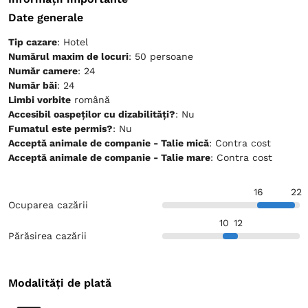
Date generale
Tip cazare
: Hotel
Numărul maxim de locuri
: 50 persoane
Număr camere
: 24
Număr băi
: 24
Limbi vorbite
română
Accesibil oaspeților cu dizabilități?
: Nu
Fumatul este permis?
: Nu
Acceptă animale de companie - Talie mică
: Contra cost
Acceptă animale de companie - Talie mare
: Contra cost
16
22
Ocuparea cazării
10
12
Părăsirea cazării
Modalități de plată