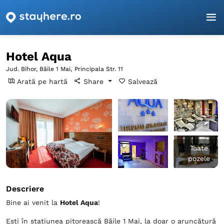
Pagina principală
Bihor
Băile 1 Mai
Hotel Aqua
Hotel Aqua
Jud. Bihor, Băile 1 Mai,
Principala Str. 11
Arată pe hartă
Share
Salvează
Toate
pozele
Descriere
Bine ai venit la
Hotel Aqua
!
Ești în stațiunea pitorească Băile 1 Mai, la doar o aruncătură