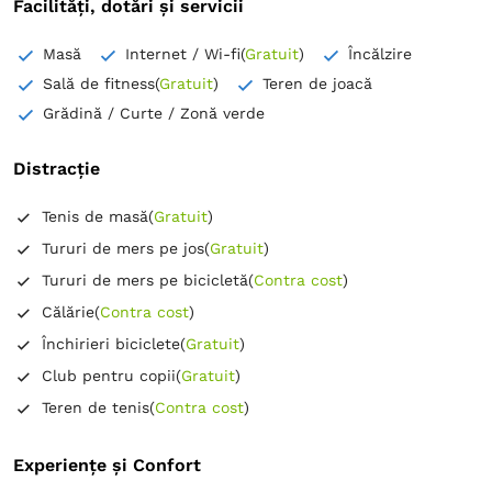
Facilități, dotări și servicii
Masă
Internet / Wi-fi
(
Gratuit
)
Încălzire
Sală de fitness
(
Gratuit
)
Teren de joacă
Grădină / Curte / Zonă verde
Distracție
Tenis de masă
(
Gratuit
)
Tururi de mers pe jos
(
Gratuit
)
Tururi de mers pe bicicletă
(
Contra cost
)
Călărie
(
Contra cost
)
Închirieri biciclete
(
Gratuit
)
Club pentru copii
(
Gratuit
)
Teren de tenis
(
Contra cost
)
Experiențe și Confort