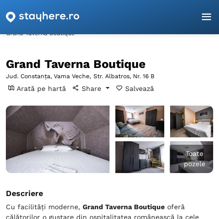
Pagina principală
Constanța
Vama Veche
Grand Taverna Boutique
Grand Taverna Boutique
Jud. Constanța, Vama Veche,
Str. Albatros, Nr. 16 B
Arată pe hartă
Share
Salvează
Toate
pozele
Descriere
Cu facilități moderne,
Grand Taverna Boutique
oferă
călătorilor o gustare din ospitalitatea românească la cele