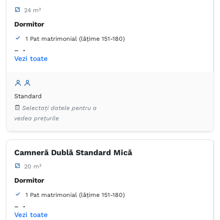
24 m²
Dormitor
1 Pat matrimonial (lățime 151-180)
Baie
Vezi toate
Proprie -
Duș
Articole de toaletă gratuite
Hârtie igienică
Prosoape
Standard
Uscător de păr
Aer condiţionat
Canale prin cablu
Selectați datele pentru a
Dulap
Lenjerie de pat
TV cu ecran plat
vedea prețurile
Frigider în cameră
Camneră Dublă Standard Mică
20 m²
Dormitor
1 Pat matrimonial (lățime 151-180)
Baie
Vezi toate