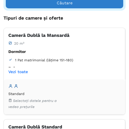
Căutare
Tipuri de camere și oferte
Cameră Dublă la Mansardă
20 m²
Dormitor
1 Pat matrimonial (lățime 151-180)
Baie
Vezi toate
Proprie -
Duș
Articole de toaletă gratuite
Hârtie igienică
Prosoape
Standard
Uscător de păr
Aer condiţionat
Canale prin cablu
Selectați datele pentru a
Dulap
Lenjerie de pat
TV cu ecran plat
vedea prețurile
Frigider în cameră
Cameră Dublă Standard