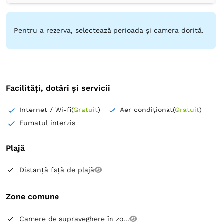
Frigider în cameră
Pentru a rezerva, selectează perioada și camera dorită.
Facilități, dotări și servicii
Internet / Wi-fi
(
Gratuit
)
Aer condiționat
(
Gratuit
)
Fumatul interzis
Plajă
Distanță față de plajă
Zone comune
Camere de supraveghere în zo...