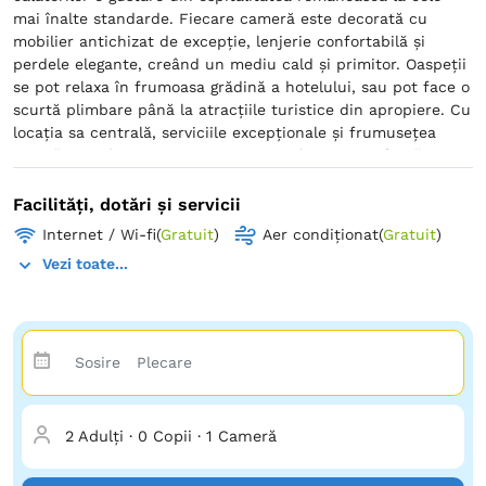
mai înalte standarde. Fiecare cameră este decorată cu
mobilier antichizat de excepție, lenjerie confortabilă și
perdele elegante, creând un mediu cald și primitor. Oaspeții
se pot relaxa în frumoasa grădină a hotelului, sau pot face o
scurtă plimbare până la atracțiile turistice din apropiere. Cu
locația sa centrală, serviciile excepționale și frumusețea
eternă Grand Taverna Boutique este alegerea perfectă
pentru călătorii care caută o experiență cu adevărat
neuitată.
Facilități, dotări și servicii
Internet / Wi-fi
(
Gratuit
)
Aer condiționat
(
Gratuit
)
Vezi toate...
2 Adulți
·
0 Copii
·
1 Cameră