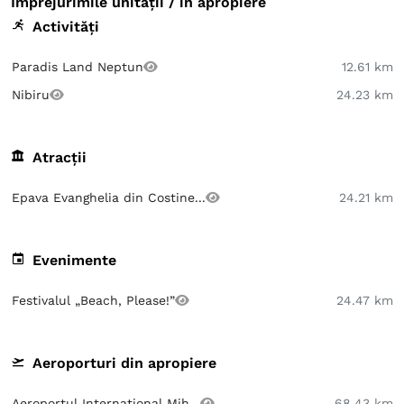
Împrejurimile unității / în apropiere
Activități
Paradis Land Neptun
12.61 km
Nibiru
24.23 km
Atracții
Epava Evanghelia din Costine...
24.21 km
Evenimente
Festivalul „Beach, Please!”
24.47 km
Aeroporturi din apropiere
Aeroportul Internațional Mih...
68.43 km