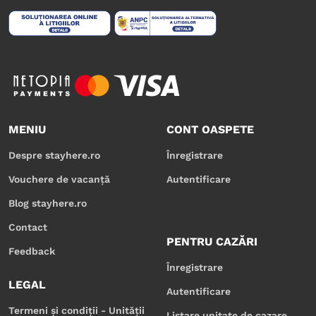
MENIU
CONT OASPETE
Despre stayhere.ro
Înregistrare
Vouchere de vacanță
Autentificare
Blog stayhere.ro
Contact
PENTRU CAZĂRI
Feedback
Înregistrare
LEGAL
Autentificare
Termeni și condiții - Unității
Listare unitate de cazare