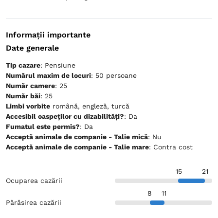
Informații importante
Date generale
Tip cazare
: Pensiune
Numărul maxim de locuri
: 50 persoane
Număr camere
: 25
Număr băi
: 25
Limbi vorbite
română, engleză, turcă
Accesibil oaspeților cu dizabilități?
: Da
Fumatul este permis?
: Da
Acceptă animale de companie - Talie mică
: Nu
Acceptă animale de companie - Talie mare
: Contra cost
15
21
Ocuparea cazării
8
11
Părăsirea cazării