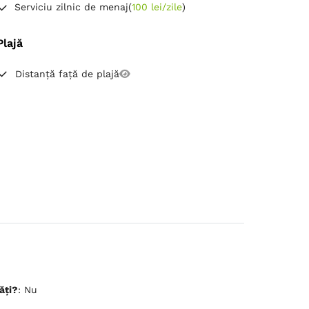
Serviciu zilnic de menaj
(
100 lei/zile
)
Plajă
Distanță față de plajă
ăți?
: Nu