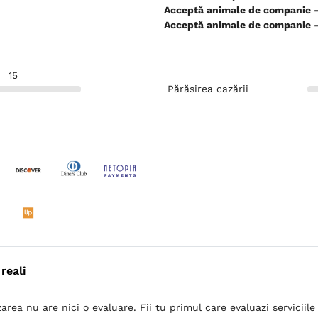
Ac
Ac
15
Părăsirea cazării
reali
area nu are nici o evaluare. Fii tu primul care evaluazi serviciile 