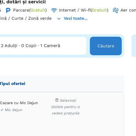
ți, dotări și servicii
ă
Parcare
(
Gratuit
)
Internet / Wi-fi
(
Gratuit
)
Aer con
ină / Curte / Zonă verde
Vezi toate...
2 Adulți
·
0 Copii
·
1 Cameră
Căutare
Tipul ofertei
Selectați
Cazare cu Mic Dejun
datele pentru a
Mic dejun
vedea prețurile