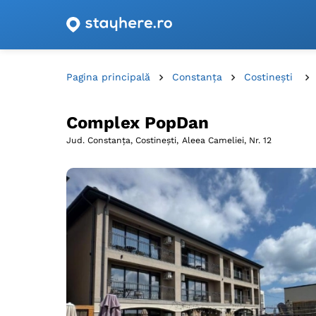
Oferte de cazare cu vouchere din România!
Pagina principală
Constanța
Costineşti
Complex PopDan
Jud. Constanța, Costineşti,
Aleea Cameliei, Nr. 12