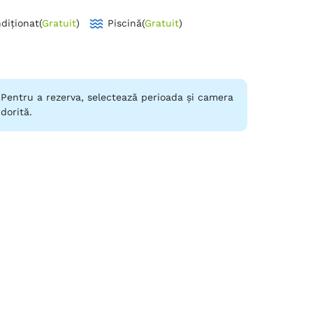
diționat
(
Gratuit
)
Piscină
(
Gratuit
)
Pentru a rezerva, selectează perioada și camera
dorită.