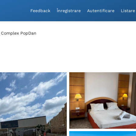
Feedback
Înregistrare
Autentificare
Listare
Complex PopDan