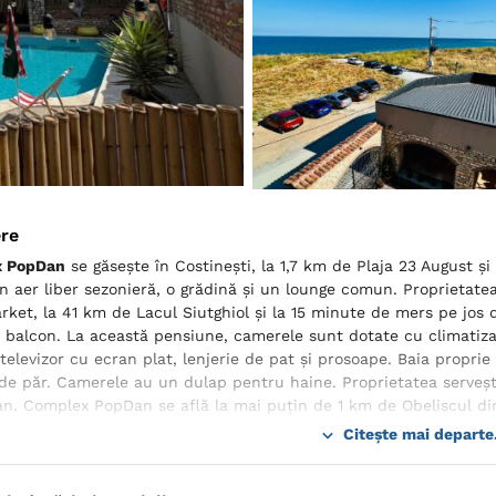
ere
 PopDan
se găsește în Costineşti, la 1,7 km de Plaja 23 August și 
în aer liber sezonieră, o grădină și un lounge comun. Proprietate
ket, la 41 km de Lacul Siutghiol și la 15 minute de mers pe jo
 balcon. La această pensiune, camerele sunt dotate cu climatizar
 televizor cu ecran plat, lenjerie de pat și prosoape. Baia proprie
de păr. Camerele au un dulap pentru haine. Proprietatea serveșt
an. Complex PopDan se află la mai puțin de 1 km de Obeliscul din
ti. Aeroportul Internaţional Mihail Kogălniceanu se află la 53 km.
Citește mai departe.