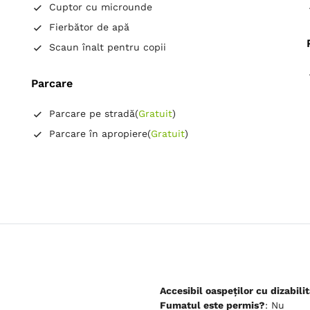
Cuptor cu microunde
Fierbător de apă
Scaun înalt pentru copii
Parcare
Parcare pe stradă
(
Gratuit
)
Parcare în apropiere
(
Gratuit
)
Accesibil oaspeților cu dizabilit
Fumatul este permis?
: Nu