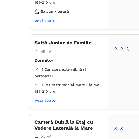
181-210 cm)
Balcon / terasă
Living
Vezi toate
1 Canapea extensibilă (2 persoane)
Balcon / terasă
Suită Junior de Familie
Baie
45 m²
Proprie -
Duș
Dormitor
1 Canapea extensibilă (1
Articole de toaletă gratuite
persoană)
Hârtie igienică
Papuci de casă
1 Pat matrimonial mare (lățime
Prosoape
Uscător de păr
181-210 cm)
Fierbător de apă
Frigider
Masă
Prăjitor de pâine
Vezi toate
Balcon / terasă
Ustensile de bucătărie
Baie
Aer condiţionat
Birou
Dulap
Lenjerie de pat
Proprie -
Duș
Cameră Dublă la Etaj cu
Pardoseală de gresie/marmură
Vedere Laterală la Mare
Priză lângă pat
Articole de toaletă gratuite
25 m²
TV cu ecran plat