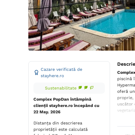
Descri
Cazare verificată de
Complex
stayhere.ro
piscină 
Hypermar
Sustenabilitate
oferă un
proprie,
Complex PopDan întâmpină
uscător 
clienții stayhere.ro începând cu
vegetari
22 May. 2026
Costines
Distanța din descrierea
proprietății este calculată