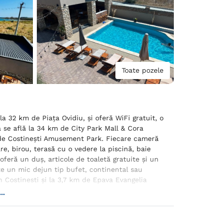
Toate pozele
la 32 km de Piaţa Ovidiu, și oferă WiFi gratuit, o
a se află la 34 km de City Park Mall & Cora
s de Costineşti Amusement Park. Fiecare cameră
e, birou, terasă cu o vedere la piscină, baie
 oferă un duș, articole de toaletă gratuite și un
e un mic dejun tip bufet, continental sau
 Costinesti și la 3,7 km de Epava Evangelia
..