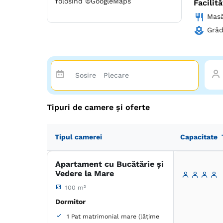
folosind ©GoogleMaps
Facilită
Mas
Grăd
Tipuri de camere și oferte
Tipul camerei
Capacitate
Apartament cu Bucătărie și
Vedere la Mare
100 m²
Dormitor
1 Pat matrimonial mare (lățime