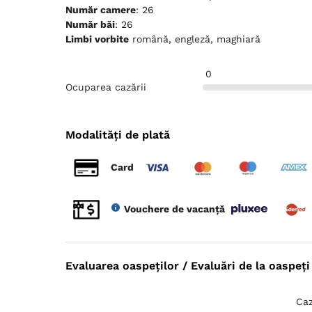
Număr camere
: 26
Număr băi
: 26
Limbi vorbite
română, engleză, maghiară
0
Ocuparea cazării
Modalități de plată
Card
Vouchere de vacanță
Evaluarea oaspeților / Evaluări de la oaspeți 
Caz