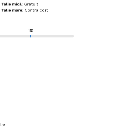
ceptă animale de companie - Talie mică
: Gratuit
ceptă animale de companie - Talie mare
: Contra cost
10
10
lor!