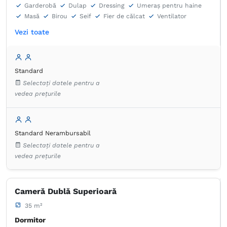
Garderobă
Dulap
Dressing
Umeraș pentru haine
Masă
Birou
Seif
Fier de călcat
Ventilator
Lenjerie de pat
TV cu ecran plat
Canale prin cablu
Vezi toate
Priză lângă pat
Aer condiţionat
Fierbător de apă
Aparat de cafea
Frigider în cameră
Prosoape
Articole de toaletă gratuite
Hârtie igienică
Uscător de păr
Halat de baie
Papuci de casă
Standard
Produse de curățenie
Pardoseală de gresie/marmură
Selectați datele pentru a
vedea prețurile
Standard Nerambursabil
Selectați datele pentru a
vedea prețurile
Cameră Dublă Superioară
35 m²
Dormitor