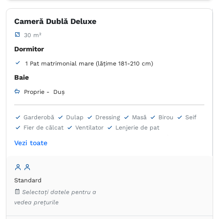
Cameră Dublă Deluxe
30 m²
Dormitor
1 Pat matrimonial mare (lățime 181-210 cm)
Baie
Proprie -
Duș
Garderobă
Dulap
Dressing
Masă
Birou
Seif
Fier de călcat
Ventilator
Lenjerie de pat
TV cu ecran plat
Canale prin cablu
Priză lângă pat
Vezi toate
Aer condiţionat
Prosoape
Articole de toaletă gratuite
Hârtie igienică
Uscător de păr
Halat de baie
Papuci de casă
Produse de curățenie
Fierbător de apă
Aparat de cafea
Frigider în cameră
Standard
Pardoseală de gresie/marmură
Selectați datele pentru a
vedea prețurile