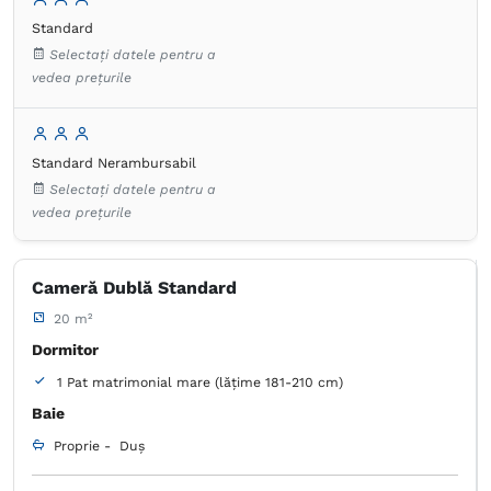
TV cu ecran plat
Canale prin cablu
Priză lângă pat
Standard
Aer condiţionat
Prosoape
Articole de toaletă gratuite
Selectați datele pentru a
Hârtie igienică
Uscător de păr
Halat de baie
vedea prețurile
Papuci de casă
Fierbător de apă
Aparat de cafea
Frigider
Ustensile de bucătărie
Plită de gătit
Masă
Produse de curățenie
Mașină de spălat vase
Pardoseală de gresie/marmură
Standard Nerambursabil
Selectați datele pentru a
vedea prețurile
Cameră Dublă Standard
20 m²
Dormitor
1 Pat matrimonial mare (lățime 181-210 cm)
Baie
Proprie -
Duș