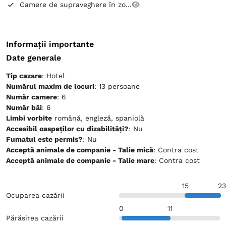
Camere de supraveghere în zo...
Informații importante
Date generale
Tip cazare
: Hotel
Numărul maxim de locuri
: 13 persoane
Număr camere
: 6
Număr băi
: 6
Limbi vorbite
română, engleză, spaniolă
Accesibil oaspeților cu dizabilități?
: Nu
Fumatul este permis?
: Nu
Acceptă animale de companie - Talie mică
: Contra cost
Acceptă animale de companie - Talie mare
: Contra cost
15
23
Ocuparea cazării
0
11
Părăsirea cazării