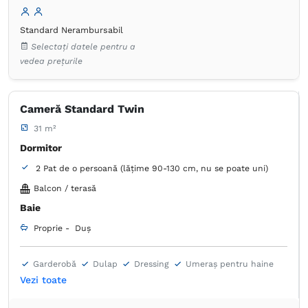
Standard Nerambursabil
Selectați datele pentru a
vedea prețurile
Cameră Standard Twin
31 m²
Dormitor
2 Pat de o persoană (lățime 90-130 cm, nu se poate uni)
Balcon / terasă
Baie
Proprie -
Duș
Garderobă
Dulap
Dressing
Umeraș pentru haine
Masă
Birou
Seif
Fier de călcat
Ventilator
Vezi toate
Lenjerie de pat
TV cu ecran plat
Canale prin cablu
Priză lângă pat
Aer condiţionat
Prosoape