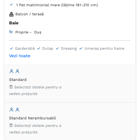
1 Pat matrimonial mare (lățime 181-210 cm)
Balcon / terasă
Baie
Proprie -
Duș
Garderobă
Dulap
Dressing
Umeraș pentru haine
Masă
Birou
Seif
Fier de călcat
Ventilator
Vezi toate
Lenjerie de pat
TV cu ecran plat
Canale prin cablu
Priză lângă pat
Aer condiţionat
Prosoape
Articole de toaletă gratuite
Hârtie igienică
Standard
Uscător de păr
Halat de baie
Papuci de casă
Selectați datele pentru a
Produse de curățenie
Fierbător de apă
vedea prețurile
Aparat de cafea
Frigider în cameră
Pardoseală de gresie/marmură
Standard Nerambursabil
Selectați datele pentru a
vedea prețurile