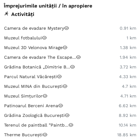
Împrejurimile unității / în apropiere
Activități
Camera de evadare Mystery
0.91 km
Muzeul fotbalului
1 km
Muzeul 3D Velonova Mirage
1.38 km
Camera de evadare The Escape...
1.94 km
Grădina Botanică „Dimitrie B...
3.72 km
Parcul Natural Văcărești
4.33 km
Muzeul MINA din București
4.7 km
Muzeul Simțurilor
4.71 km
Patinoarul Berceni Arena
6.62 km
Grădina Zoologică București
8.92 km
Terenul de paintball ”Paintb...
10.14 km
Therme București
18.85 km