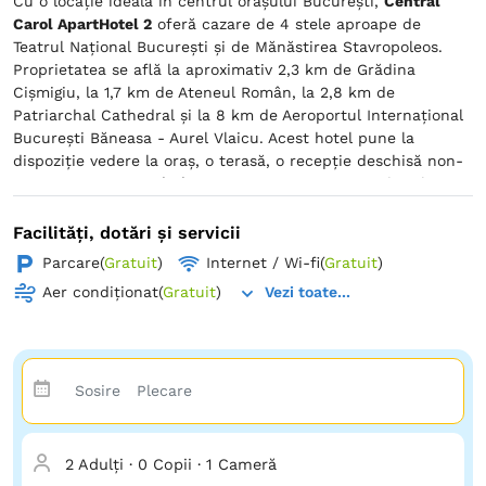
Cu o locație ideală în centrul orașului București,
Central
Carol ApartHotel 2
oferă cazare de 4 stele aproape de
Teatrul Național București și de Mănăstirea Stavropoleos.
Proprietatea se află la aproximativ 2,3 km de Grădina
Cişmigiu, la 1,7 km de Ateneul Român, la 2,8 km de
Patriarchal Cathedral și la 8 km de Aeroportul Internațional
București Băneasa - Aurel Vlaicu. Acest hotel pune la
dispoziție vedere la oraș, o terasă, o recepție deschisă non-
stop și WiFi gratuit în întreaga proprietate. Acest hotel pune
la dispoziția oaspeților camere care includ aer condiționat,
un birou, o cafetieră, un frigider, o cutie de valori, un
Facilități, dotări și servicii
televizor cu ecran plat, lenjerie de pat, prosoape și o baie
Parcare
(
Gratuit
)
Internet / Wi-fi
(
Gratuit
)
proprie cu duș care oferă articole de toaletă gratuite.
Aer condiționat
(
Gratuit
)
Vezi toate...
2 Adulți
·
0 Copii
·
1 Cameră