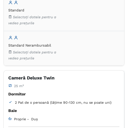
Articole de toaletă gratuite
Hârtie igienică
Standard
Uscător de păr
Halat de baie
Papuci de casă
Selectați datele pentru a
Produse de curățenie
Fierbător de apă
vedea prețurile
Aparat de cafea
Frigider în cameră
Pardoseală de gresie/marmură
Standard Nerambursabil
Selectați datele pentru a
vedea prețurile
Cameră Deluxe Twin
25 m²
Dormitor
2 Pat de o persoană (lățime 90-130 cm, nu se poate uni)
Baie
Proprie -
Duș