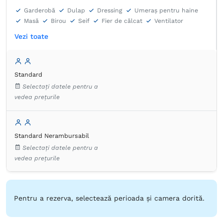
Garderobă
Dulap
Dressing
Umeraș pentru haine
Masă
Birou
Seif
Fier de călcat
Ventilator
Lenjerie de pat
TV cu ecran plat
Canale prin cablu
Vezi toate
Priză lângă pat
Aer condiţionat
Prosoape
Articole de toaletă gratuite
Hârtie igienică
Uscător de păr
Halat de baie
Papuci de casă
Produse de curățenie
Fierbător de apă
Standard
Aparat de cafea
Frigider în cameră
Selectați datele pentru a
Pardoseală de gresie/marmură
vedea prețurile
Standard Nerambursabil
Selectați datele pentru a
vedea prețurile
Pentru a rezerva, selectează perioada și camera dorită.