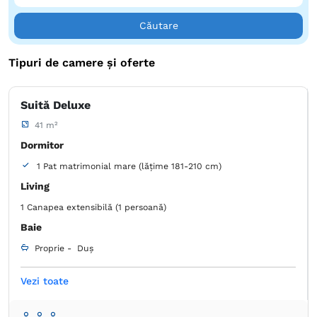
Căutare
Tipuri de camere și oferte
Suită Deluxe
41 m²
Dormitor
1 Pat matrimonial mare (lățime 181-210 cm)
Living
1 Canapea extensibilă (1 persoană)
Baie
Proprie -
Duș
Vezi toate
Pat extra lung
Garderobă
Dulap
Dressing
Umeraș pentru haine
Canapea
Masă
Birou
Seif
Fier de călcat
Ventilator
Lenjerie de pat