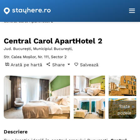
Pagina principală
București
Municipiul București
Central Carol ApartHotel 2
Central Carol ApartHotel 2
Jud. București, Municipiul București,
Str. Calea Moșilor, Nr. 111, Sector 2
Arată pe hartă
Share
Salvează
Toate
pozele
Descriere