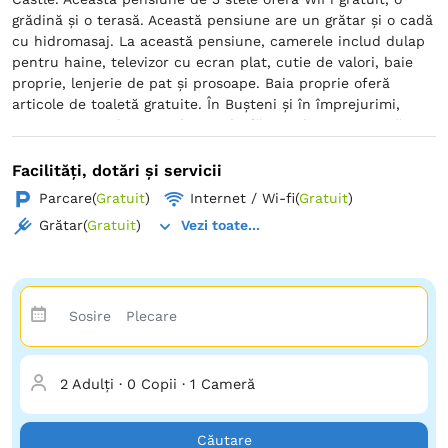
grădină și o terasă. Această pensiune are un grătar și o cadă
cu hidromasaj. La această pensiune, camerele includ dulap
pentru haine, televizor cu ecran plat, cutie de valori, baie
proprie, lenjerie de pat și prosoape. Baia proprie oferă
articole de toaletă gratuite. În Buşteni și în împrejurimi,
oaspeții cazați la Cascada pot desfășura diverse activități.
Unitatea de cazare Cascada se află la 7 km de Castelul Peleş
și la 34 km de Aventura Parc Brașov iar aeroportul
Facilități, dotări și servicii
Internaţional Henri Coandă București se află la 113 km.
Parcare
(
Gratuit
)
Internet / Wi-fi
(
Gratuit
)
Grătar
(
Gratuit
)
Vezi toate...
2 Adulți
·
0 Copii
·
1 Cameră
Căutare