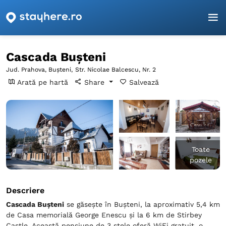
Pagina principală
Prahova
Buşteni
Cascada Bușteni
Cascada Bușteni
Jud. Prahova, Buşteni,
Str. Nicolae Balcescu, Nr. 2
Arată pe hartă
Share
Salvează
Toate
pozele
Descriere
Cascada Bușteni
se găsește în Buşteni, la aproximativ 5,4 km
de Casa memorială George Enescu și la 6 km de Stirbey
Castle. Această pensiune de 3 stele oferă WiFi gratuit, o