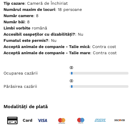
Tip cazare
: Cameră de Închiriat
Numărul maxim de locuri
: 18 persoane
Număr camere
: 8
Număr băi
: 8
Limbi vorbite
română
Accesibil oaspeților cu dizabilități?
: Nu
Fumatul este permis?
: Nu
Acceptă animale de companie - Talie mică
: Contra cost
Acceptă animale de companie - Talie mare
: Contra cost
0
0
Ocuparea cazării
0
0
Părăsirea cazării
Modalități de plată
Card