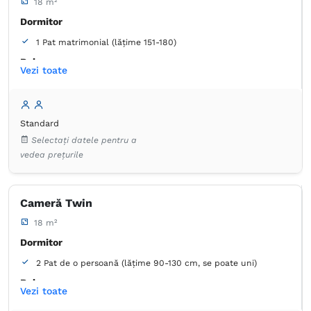
18 m²
Dormitor
1 Pat matrimonial (lățime 151-180)
Baie
Vezi toate
Proprie -
Cadă
Standard
Selectați datele pentru a
vedea prețurile
Cameră Twin
18 m²
Dormitor
2 Pat de o persoană (lățime 90-130 cm, se poate uni)
Baie
Vezi toate
Proprie -
Duș