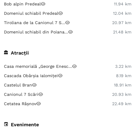
Bob alpin Predeal
11.94 km
Domeniul schiabil Predeal
12.04 km
Tiroliana de la Canionul 7 S...
20.97 km
Domeniul schiabil din Poiana...
21.48 km
Atracții
Casa memorială „George Enesc...
3.22 km
Cascada Obârșia Ialomiței
8.19 km
Castelul Bran
18.91 km
Canionul 7 Scări
20.93 km
Cetatea Râșnov
22.49 km
Evenimente