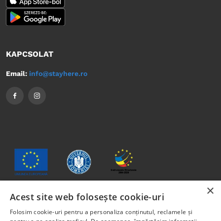
KAPCSOLAT
Email:
info@stayhere.ro
×
Acest site web folosește cookie-uri
Jelen anyag tartalma nem feltétlenül tükrözi az Európai Unió
Folosim cookie-uri pentru a personaliza conținutul, reclamele și
vagy Románia Kormányának hivatalos álláspontját.