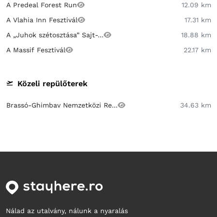
A Predeal Forest Run
12.09 km
A Vlahia Inn Fesztivál
17.31 km
A „Juhok szétosztása” Sajt-...
18.88 km
A Massif Fesztivál
22.17 km
Közeli repülőterek
Brassó-Ghimbav Nemzetközi Re...
34.63 km
Nálad az utalvány, nálunk a nyaralás