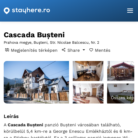
Főoldal
Prahova
Buşteni
Cascada Bușteni
Cascada Bușteni
Prahova megye, Buşteni,
Str. Nicolae Balcescu, Nr. 2
Megjelenítés térképen
Share
Mentés
Összes kép
Leírás
A
Cascada Bușteni
panzió Bușteni városában található,
körülbelül 5,4 km-re a George Enescu Emlékháztól és 6 km-
re a Știrbey-kastélytól. Ez a 3 csillagos panzió ingyenes Wi-