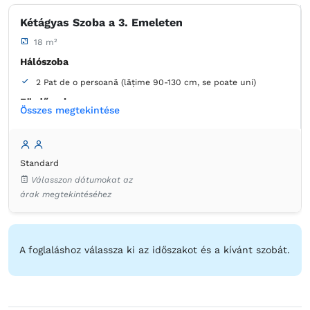
Kétágyas Szoba a 3. Emeleten
18 m²
Hálószoba
2 Pat de o persoană (lățime 90-130 cm, se poate uni)
Fürdőszoba
Összes megtekintése
saját -
Kád
Standard
Válasszon dátumokat az
árak megtekintéséhez
A foglaláshoz válassza ki az időszakot és a kívánt szobát.