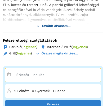
Fi-t, kertet és teraszt kínál. A panzió grillezési lehetőséggel
és pezsgőfürdővel is várja vendégeit. A szálláshely szobái
ruhásszekrénnyel, síkképernyős TV-vel, széffel, saját
fürdőszobával, ágyneművel és törölközővel vannak
felszerelve. A saját fürdőszobában ingyenes piperecikkek
Tovább olvasom...
állnak rendelkezésre. Bușteni településen és környékén a
Cascada vendégei különféle tevékenységeket élvezhetnek. A
Cascada szálláshelye 7 km-re fekszik a Peleș-kastélytól és
Felszereltség, szolgáltatások
34 km-re a brassói Parc Aventura kalandparktól a bukaresti
Parkoló
(
Ingyenes
)
Internet / Wi-fi
(
Ingyenes
)
Henri Coandă Nemzetközi Repülőtér pedig 113 km-re
Grill
(
Ingyenes
)
Összes megtekintése...
található.
2 Felnőtt
·
0 Gyermek
·
1 Szoba
Keresés