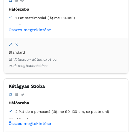
18 m²
Hálószoba
1 Pat matrimonial (lățime 151-180)
Fürdőszoba
Összes megtekintése
saját -
Kád
Standard
Válasszon dátumokat az
árak megtekintéséhez
Kétágyas Szoba
18 m²
Hálószoba
2 Pat de o persoană (lățime 90-130 cm, se poate uni)
Fürdőszoba
Összes megtekintése
saját -
Zuhanyzó