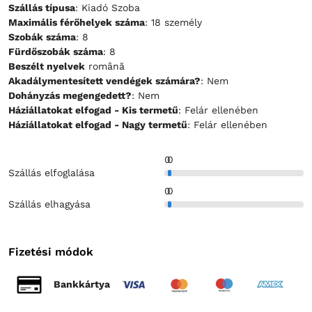
Szállás típusa
: Kiadó Szoba
Maximális férőhelyek száma
: 18 személy
Szobák száma
: 8
Fürdőszobák száma
: 8
Beszélt nyelvek
română
Akadálymentesített vendégek számára?
: Nem
Dohányzás megengedett?
: Nem
Háziállatokat elfogad - Kis termetű
: Felár ellenében
Háziállatokat elfogad - Nagy termetű
: Felár ellenében
0
0
Szállás elfoglalása
0
0
Szállás elhagyása
Fizetési módok
Bankkártya