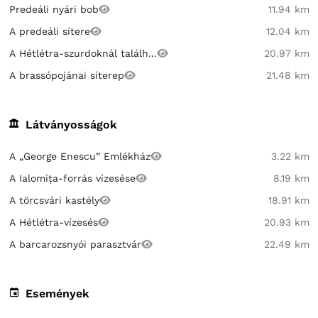
Predeáli nyári bob
11.94 km
A predeáli sítere
12.04 km
A Hétlétra-szurdoknál találh...
20.97 km
A brassópojánai síterep
21.48 km
Látványosságok
A „George Enescu” Emlékház
3.22 km
A Ialomița-forrás vízesése
8.19 km
A törcsvári kastély
18.91 km
A Hétlétra-vízesés
20.93 km
A barcarozsnyói parasztvár
22.49 km
Események