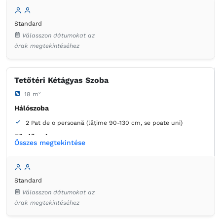
Standard
Válasszon dátumokat az
árak megtekintéséhez
Tetőtéri Kétágyas Szoba
18 m²
Hálószoba
2 Pat de o persoană (lățime 90-130 cm, se poate uni)
Fürdőszoba
Összes megtekintése
saját -
Zuhanyzó
Standard
Válasszon dátumokat az
árak megtekintéséhez