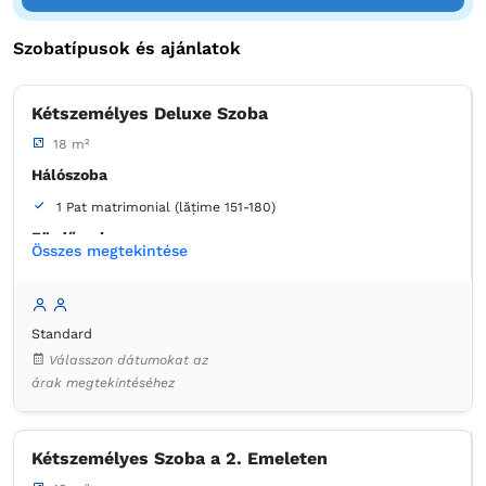
Szobatípusok és ajánlatok
Kétszemélyes Deluxe Szoba
18 m²
Hálószoba
1 Pat matrimonial (lățime 151-180)
Fürdőszoba
Összes megtekintése
saját -
Kád
Standard
Válasszon dátumokat az
árak megtekintéséhez
Kétszemélyes Szoba a 2. Emeleten