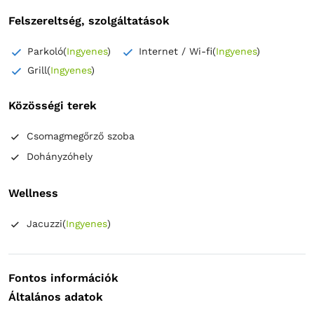
Felszereltség, szolgáltatások
Parkoló
(
Ingyenes
)
Internet / Wi-fi
(
Ingyenes
)
Grill
(
Ingyenes
)
Közösségi terek
Csomagmegőrző szoba
Dohányzóhely
Wellness
Jacuzzi
(
Ingyenes
)
Fontos információk
Általános adatok