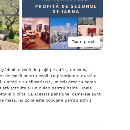
Toate pozele
 grădină, o zonă de plajă privată și un lounge
 de joacă pentru copii. La proprietate există o
tă. Unitățile au climatizare, un televizor cu ecran
toaletă gratuite și un dulap pentru haine. Unele
or și o plită. La această pensiune, camerele sunt
de masă, iar zona este populară pentru schi și