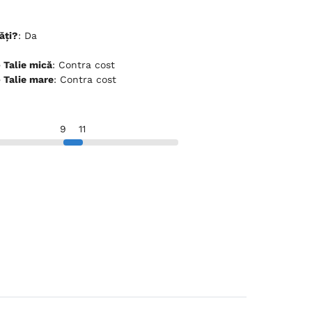
ăți?
: Da
ceptă animale de companie - Talie mică
: Contra cost
ceptă animale de companie - Talie mare
: Contra cost
9
11