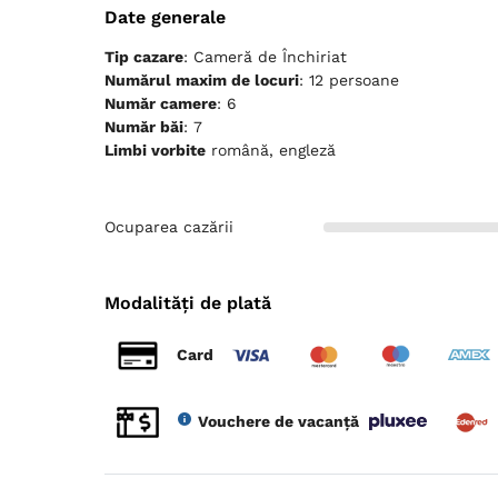
Date generale
Cărți, DVD-uri, muzică pentru
copii
Tip cazare
: Cameră de Închiriat
Lenjerie de pat
Numărul maxim de locuri
: 12 persoane
TV cu ecran plat
Număr camere
: 6
Canale prin satelit
Număr băi
: 7
Canale prin cablu
Limbi vorbite
română, engleză
Priză lângă pat
Izolare fonică
Pardoseală de lemn sau parchet
Plasă de ţânţari
Prosoape
Articole de toaletă gratuite
Ocuparea cazării
Hârtie igienică
Uscător de păr
Papuci de casă
Fierbător de apă
Modalități de plată
Aparat de cafea
Frigider
Cuptor cu microunde
Card
Ustensile de bucătărie
Cuptor
Plită de gătit
Masă
Prăjitor de pâine
Vouchere de vacanță
Mașină de spălat vase