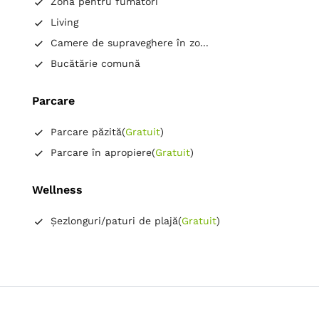
Zonă pentru fumători
Living
Camere de supraveghere în zo...
Bucătărie comună
Parcare
Parcare păzită
(
Gratuit
)
Parcare în apropiere
(
Gratuit
)
Wellness
Șezlonguri/paturi de plajă
(
Gratuit
)