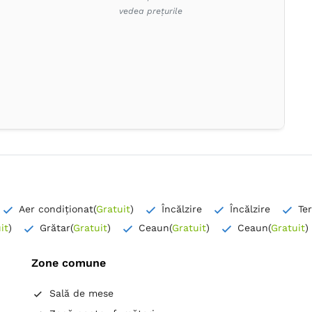
vedea prețurile
Aer condiționat
(
Gratuit
)
Încălzire
Încălzire
Te
it
)
Grătar
(
Gratuit
)
Ceaun
(
Gratuit
)
Ceaun
(
Gratuit
)
Zone comune
Sală de mese