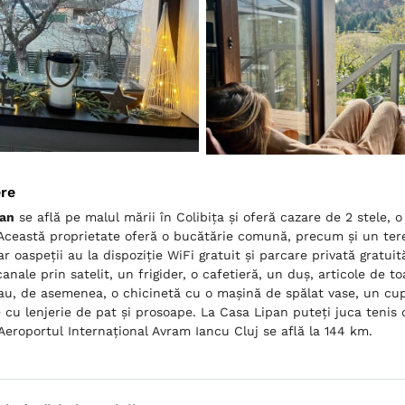
ere
pan
se află pe malul mării în Colibiţa și oferă cazare de 2 stele, o
ceastă proprietate oferă o bucătărie comună, precum și un teren
iar oaspeții au la dispoziție WiFi gratuit și parcare privată gratui
canale prin satelit, un frigider, o cafetieră, un duș, articole de 
u, de asemenea, o chicinetă cu o mașină de spălat vase, un cupt
 cu lenjerie de pat și prosoape. La Casa Lipan puteți juca tenis 
 Aeroportul Internaţional Avram Iancu Cluj se află la 144 km.