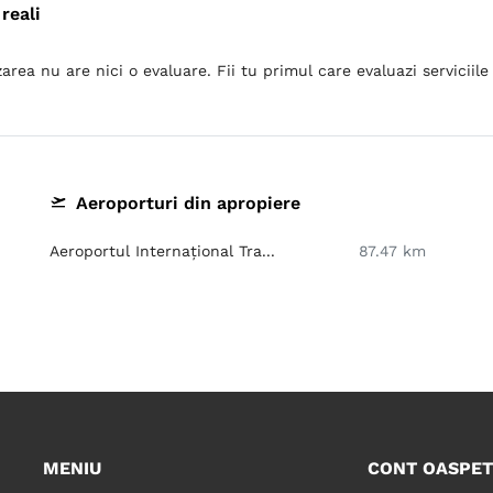
reali
area nu are nici o evaluare. Fii tu primul care evaluazi serviciile 
Aeroporturi din apropiere
Aeroportul Internațional Tra...
87.47 km
MENIU
CONT OASPET