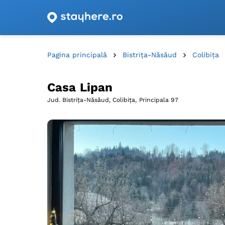
Oferte de cazare cu vouchere din România!
Pagina principală
Bistrița-Năsăud
Colibiţa
Casa Lipan
Jud. Bistrița-Năsăud, Colibiţa,
Principala 97