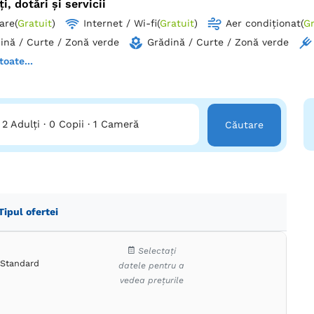
ți, dotări și servicii
are
(
Gratuit
)
Internet / Wi-fi
(
Gratuit
)
Aer condiționat
(
Gr
ină / Curte / Zonă verde
Grădină / Curte / Zonă verde
toate...
2 Adulți
·
0 Copii
·
1 Cameră
Căutare
Tipul ofertei
Selectați
Standard
datele pentru a
vedea prețurile