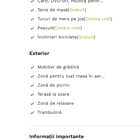
Cărți, DVD-uri, muzică pentr...
Proprie -
Duș
Baie 2
Tenis de masă
(
Gratuit
)
Proprie -
Duș
Tururi de mers pe jos
(
Contra cost
)
Baie 3
Pescuit
(
Contra cost
)
Proprie -
Duș
Închirieri biciclete
(
Gratuit
)
Baie 4
Proprie -
Duș
Exterior
Baie 5
Proprie -
Duș
Mobilier de grădină
Baie 6
Zonă pentru luat masa în aer...
Proprie -
Duș
Zonă de picnic
Baie 7
Terasă la soare
Proprie -
Duș
Zonă de relaxare
Trambulină
Garderobă
Dulap
Dressing
Umeraș pentru haine
Canapea
Masă
Birou
Seif
Coș de gunoi
Informații importante
Jocuri și puzzle-uri