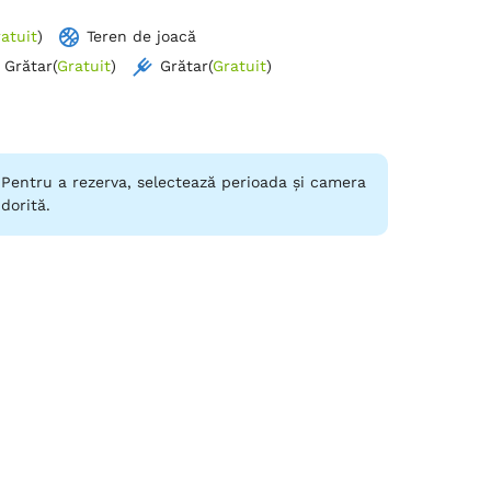
atuit
)
Teren de joacă
Grătar
(
Gratuit
)
Grătar
(
Gratuit
)
Pentru a rezerva, selectează perioada și camera
dorită.