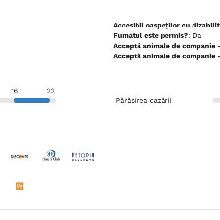
Accesibil oaspeților cu dizabilit
Fumatul este permis?
: Da
Ac
Ac
16
22
Părăsirea cazării