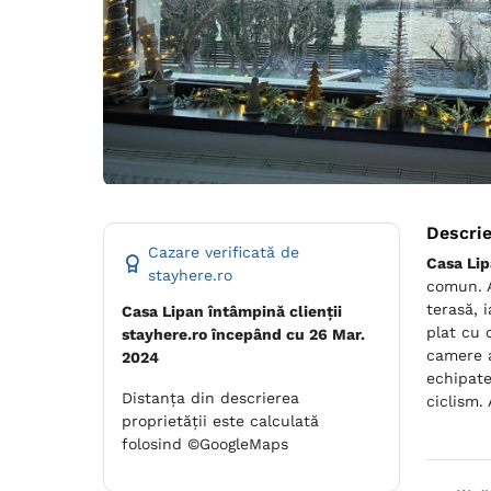
Descri
Cazare verificată de
Casa Li
stayhere.ro
comun. A
terasă, 
Casa Lipan întâmpină clienții
plat cu 
stayhere.ro începând cu 26 Mar.
camere a
2024
echipate
Distanța din descrierea
ciclism.
proprietății este calculată
folosind ©GoogleMaps