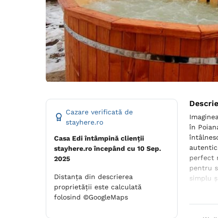
Descri
Cazare verificată de
Imaginea
stayhere.ro
în Poian
întâlnes
Casa Edi întâmpină clienții
autentic
stayhere.ro începând cu 10 Sep.
perfect 
2025
pentru s
Distanța din descrierea
simplu ș
proprietății este calculată
spre spe
folosind ©GoogleMaps
iubitor 
bine.