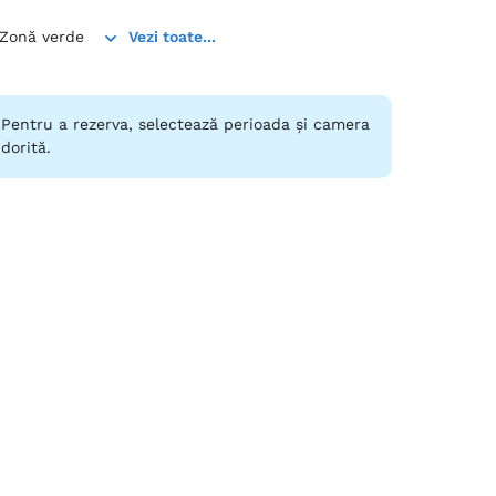
 Zonă verde
Vezi toate...
Pentru a rezerva, selectează perioada și camera
dorită.