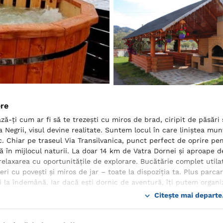
ere
ză-ți cum ar fi să te trezești cu miros de brad, ciripit de păsări 
a Negrii, visul devine realitate. Suntem locul în care liniștea mu
c. Chiar pe traseul Via Transilvanica, punct perfect de oprire pe
ă
în mijlocul naturii. La doar 14 km de Vatra Dornei și aproape de
relaxarea cu oportunitățile de explorare.
Bucătărie complet utilat
eri cu povești și miros de jar – toate la dispoziția ta. Plus parca
i la îndemână. Iar dacă ești dornic de aventură, îți putem organ
ctaculoasa rezervație 12 Apostoli – o experiență care-ți va rămâne
Citește mai departe.
de munte sau doar în căutarea unei evadări autentice, Casa Edi 