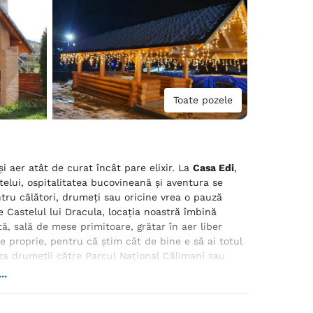
Toate pozele
și aer atât de curat încât pare elixir. La
Casa Edi
,
ntelui, ospitalitatea bucovineană și aventura se
ntru călători, drumeți sau oricine vrea o pauză
 Castelul lui Dracula, locația noastră îmbină
ă, sală de mese primitoare, grătar în aer liber
re proprie, pentru că știm cât de bine e să ai totul
iza drumeții către Parcul Național Călimani sau
 în suflet. Fie că ești călător pe Via Transilvanica,
..
este mai mult decât o pensiune – este o stare de