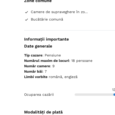
Zone comune
Camere de supraveghere în zo...
Bucătărie comună
Informații importante
Date generale
Tip cazare
: Pensiune
Numărul maxim de locuri
: 18 persoane
Număr camere
: 9
Număr băi
: 7
Limbi vorbite
română, engleză
1
Ocuparea cazării
Modalități de plată