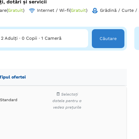
ți, dotări și servicii
ăiește, respiră muntele.
are
(
Gratuit
)
Internet / Wi-fi
(
Gratuit
)
Grădină / Curte /
2 Adulți
·
0 Copii
·
1 Cameră
Căutare
Tipul ofertei
Selectați
Standard
datele pentru a
vedea prețurile