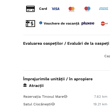
Card
Vouchere de vacanță
Evaluarea oaspeților / Evaluări de la oaspeți 
Caz
Împrejurimile unității / în apropiere
Atracții
Rezervația Tinovul Mare
7.62 km
Satul Ciocănești
19.21 km