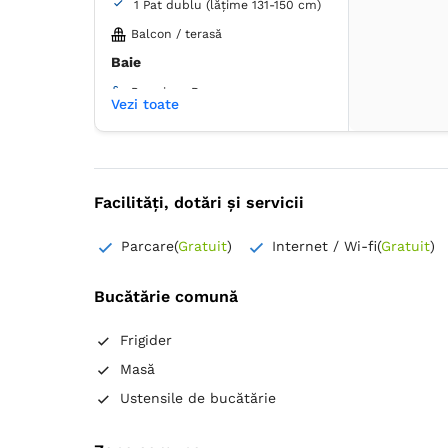
Hârtie igienică
Oglindă
1 Pat dublu (lățime 131-150 cm)
Balcon / terasă
Baie
Proprie -
Duș
Vezi toate
Dulap
Coș de gunoi
Lenjerie de pat
TV cu ecran plat
Facilități, dotări și servicii
Canale prin cablu
Plasă de ţânţari
Prosoape
Parcare
(
Gratuit
)
Internet / Wi-fi
(
Gratuit
)
Articole de toaletă gratuite
Hârtie igienică
Oglindă
Bucătărie comună
Frigider
Masă
Ustensile de bucătărie