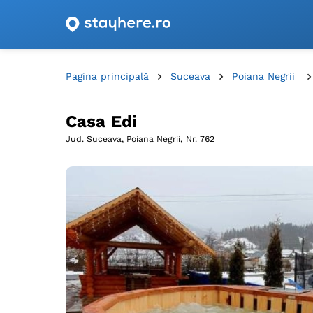
Oferte de cazare cu vouchere din România!
Pagina principală
Suceava
Poiana Negrii
Casa Edi
Jud. Suceava, Poiana Negrii,
Nr. 762