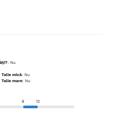
ăți?
: Nu
ceptă animale de companie - Talie mică
: Nu
ceptă animale de companie - Talie mare
: Nu
8
12