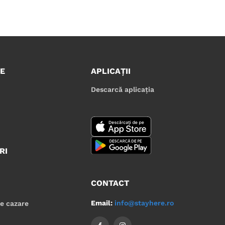
E
APLICAȚII
Descarcă aplicația
RI
CONTACT
Email:
info@stayhere.ro
de cazare