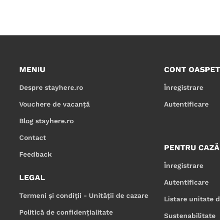
MENIU
CONT OASPET
Despre stayhere.ro
Înregistrare
Vouchere de vacanță
Autentificare
Blog stayhere.ro
Contact
PENTRU CAZĂ
Feedback
Înregistrare
LEGAL
Autentificare
Termeni și condiții - Unității de cazare
Listare unitate 
Politică de confidențialitate
Sustenabilitate