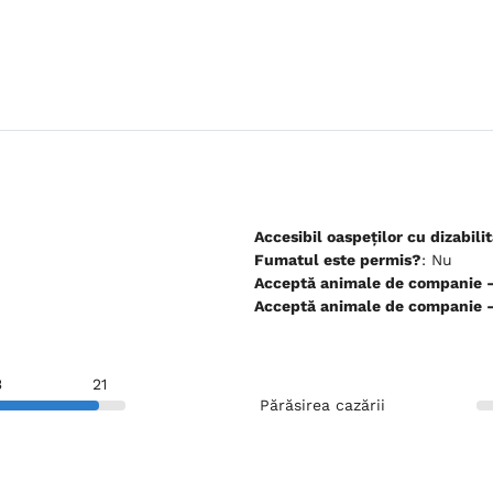
Accesibil oaspeților cu dizabilit
Fumatul este permis?
: Nu
Ac
Ac
3
21
Părăsirea cazării