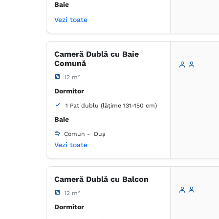
Baie
Vezi toate
Proprie -
Duș
Coș de gunoi
Lenjerie de pat
Cameră Dublă cu Baie
TV cu ecran plat
Comună
Canale prin cablu
Plasă de ţânţari
Prosoape
12 m²
Articole de toaletă gratuite
Dormitor
Hârtie igienică
Oglindă
1 Pat dublu (lățime 131-150 cm)
Frigider
Ustensile de bucătărie
Baie
Comun -
Duș
Vezi toate
Dulap
Coș de gunoi
Lenjerie de pat
Cameră Dublă cu Balcon
TV cu ecran plat
Canale prin cablu
12 m²
Plasă de ţânţari
Prosoape
Dormitor
Articole de toaletă gratuite