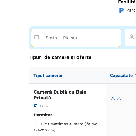
Facilită
Vino, tr
Parc
Tipuri de camere și oferte
Tipul camerei
Capacitate
Cameră Dublă cu Baie
Privată
12 m²
Dormitor
1 Pat matrimonial mare (lățime
181-210 cm)