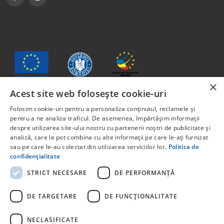
×
Acest site web folosește cookie-uri
Folosim cookie-uri pentru a personaliza conținutul, reclamele și
Conținutul acestui material nu reprezintă în mod obligatoriu
pentru a ne analiza traficul. De asemenea, împărtășim informații
poziția oficială a Uniunii Europene sau a Guvernului
despre utilizarea site-ului nostru cu partenerii noștri de publicitate și
României
analiză, care le pot combina cu alte informații pe care le-ați furnizat
Proiect cofinanțat din Fondul Social European, prin
sau pe care le-au colectat din utilizarea serviciilor lor.
Politica de
Programul Capital Uman 2014 -2020 Axa prioritară 6:
confidențialitate
Educație și competențe. Apelul pentru proiecte:
STRICT NECESARE
DE PERFORMANȚĂ
POCU/829/6/13 – Innotech Student. Titlul proiectului:
STUDENT START-UP 1.0 Cod proiect: 142131.
DE TARGETARE
DE FUNCŢIONALITATE
Pentru informații detaliate despre celelate programe
cofinanțate de Uniunea Europeană, vă invităm să vizitați
NECLASIFICATE