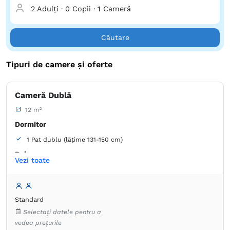
Castelul Bran, Poiana Brașov și multe altele. Bucură-te de
2 Adulți
·
0 Copii
·
1 Cameră
trasee turistice și activități în aer liber precum bungee
jumping, tiroliana, escaladă, mountain bike sau
echitație. Renovată în 2018, Casa Dacică Râșnov este situată
Căutare
la doar 200 de metri de Restaurantul La Promenada și la
zece minute de partia de ski din Poiana Brașov. Rezervă
Tipuri de camere și oferte
acum pentru a experimenta autenticitatea și confortul la
Casa Dacică Râșnov!
Cameră Dublă
12 m²
Dormitor
1 Pat dublu (lățime 131-150 cm)
Baie
Vezi toate
Proprie -
Duș
Garderobă
Dulap
Cărți, DVD-uri, muzică pentru copii
Standard
Lenjerie de pat
TV cu ecran plat
Priză lângă pat
Selectați datele pentru a
Pardoseală de lemn sau parchet
Plasă de ţânţari
vedea prețurile
Prosoape
Articole de toaletă gratuite
Hârtie igienică