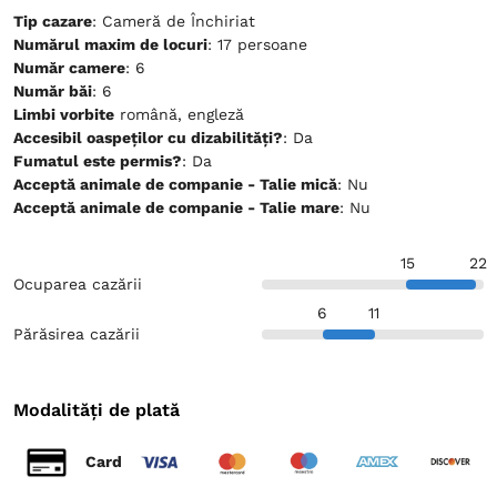
Tip cazare
: Cameră de Închiriat
Numărul maxim de locuri
: 17 persoane
Număr camere
: 6
Număr băi
: 6
Limbi vorbite
română, engleză
Accesibil oaspeților cu dizabilități?
: Da
Fumatul este permis?
: Da
Acceptă animale de companie - Talie mică
: Nu
Acceptă animale de companie - Talie mare
: Nu
15
22
Ocuparea cazării
6
11
Părăsirea cazării
Modalități de plată
Card