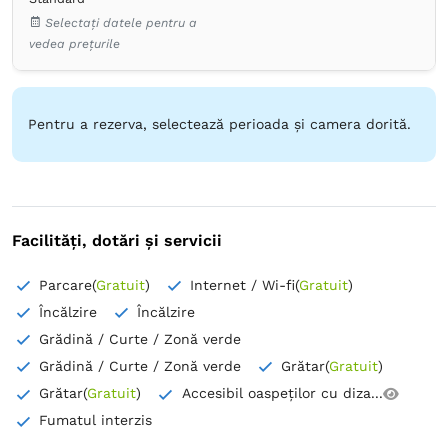
Cărți, DVD-uri, muzică pentru copii
Lenjerie de pat
Selectați datele pentru a
TV cu ecran plat
Priză lângă pat
vedea prețurile
Pardoseală de lemn sau parchet
Plasă de ţânţari
Prosoape
Articole de toaletă gratuite
Hârtie igienică
Uscător de păr
Pentru a rezerva, selectează perioada și camera dorită.
Facilități, dotări și servicii
Parcare
(
Gratuit
)
Internet / Wi-fi
(
Gratuit
)
Încălzire
Încălzire
Grădină / Curte / Zonă verde
Grădină / Curte / Zonă verde
Grătar
(
Gratuit
)
Grătar
(
Gratuit
)
Accesibil oaspeților cu diza...
Fumatul interzis