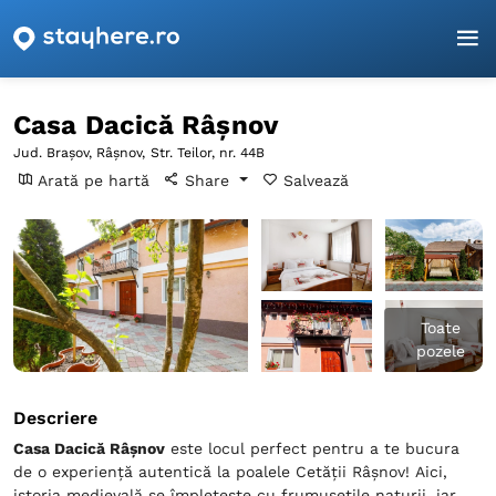
Pagina principală
Brașov
Râşnov
Casa Dacică Râșnov
Casa Dacică Râșnov
Jud. Brașov, Râşnov,
Str. Teilor, nr. 44B
Arată pe hartă
Share
Salvează
Toate
pozele
Descriere
Casa Dacică Râșnov
este locul perfect pentru a te bucura
de o experiență autentică la poalele Cetății Râșnov! Aici,
istoria medievală se împletește cu frumusețile naturii, iar