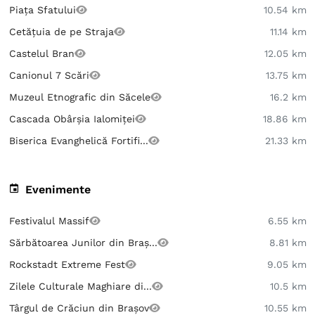
Piața Sfatului
10.54 km
Cetățuia de pe Straja
11.14 km
Castelul Bran
12.05 km
Canionul 7 Scări
13.75 km
Muzeul Etnografic din Săcele
16.2 km
Cascada Obârșia Ialomiței
18.86 km
Biserica Evanghelică Fortifi...
21.33 km
Evenimente
Festivalul Massif
6.55 km
Sărbătoarea Junilor din Braș...
8.81 km
Rockstadt Extreme Fest
9.05 km
Zilele Culturale Maghiare di...
10.5 km
Târgul de Crăciun din Brașov
10.55 km