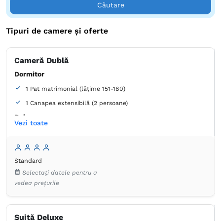
Căutare
Tipuri de camere și oferte
Cameră Dublă
Dormitor
1 Pat matrimonial (lățime 151-180)
1 Canapea extensibilă (2 persoane)
Baie
Vezi toate
Proprie -
Duș
Dulap
Umeraș pentru haine
Minibar
Seif
Standard
Coș de gunoi
Pernă hipoalergică
TV cu ecran plat
Selectați datele pentru a
Canale prin cablu
Izolare fonică
Aer condiţionat
vedea prețurile
Alarmă de securitate
Prosoape
Articole de toaletă gratuite
Hârtie igienică
Oglindă
Uscător de păr
Suită Deluxe