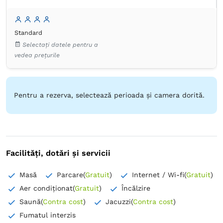
Baie
Proprie -
Duș
Standard
Dulap
Umeraș pentru haine
Masă
Birou
Minibar
Selectați datele pentru a
Lenjerie de pat
Pernă hipoalergică
TV cu ecran plat
vedea prețurile
Canale prin cablu
Adaptor
Priză lângă pat
Izolare fonică
Aer condiţionat
Alarmă de securitate
Prosoape
Articole de toaletă gratuite
Hârtie igienică
Pentru a rezerva, selectează perioada și camera dorită.
Oglindă
Uscător de păr
Cuptor cu microunde
Ustensile de bucătărie
Aparat de cafea
Facilități, dotări și servicii
Masă
Parcare
(
Gratuit
)
Internet / Wi-fi
(
Gratuit
)
Aer condiționat
(
Gratuit
)
Încălzire
Saună
(
Contra cost
)
Jacuzzi
(
Contra cost
)
Fumatul interzis