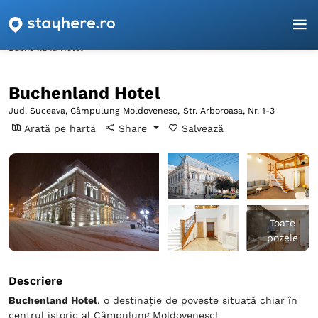
Pagina principală
Suceava
Câmpulung Moldovenesc
Buchenland Hotel
Buchenland Hotel
Jud. Suceava, Câmpulung Moldovenesc,
Str. Arboroasa, Nr. 1-3
Arată pe hartă
Share
Salvează
Toate
pozele
Descriere
Buchenland Hotel
, o destinație de poveste situată chiar în
centrul istoric al Câmpulung Moldovenesc!