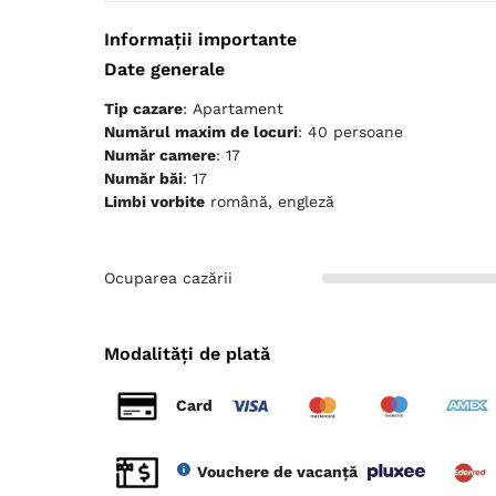
Informații importante
Date generale
Tip cazare
: Apartament
Numărul maxim de locuri
: 40 persoane
Număr camere
: 17
Număr băi
: 17
Limbi vorbite
română, engleză
Ocuparea cazării
Modalități de plată
Card
Vouchere de vacanță