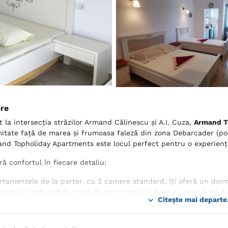
ere
 la intersecția străzilor Armand Călinescu și A.I. Cuza,
Armand T
mitate față de marea și frumoasa faleză din zona Debarcader (por
mand Topholiday Apartments este locul perfect pentru o experienț
ă confortul în fiecare detaliu:
rtamentele de la parter, cu 2 camere standard, îți oferă un dorm
ensibilă confortabilă, zonă de servit masa și baie cu cabină de 
Citește mai departe.
mobilier de terasă.
sonierele, cu chicinetă utilată, pat matrimonial și pat suplimenta
fecte pentru o ședere relaxantă.