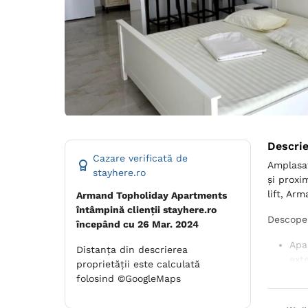
Descri
Cazare verificată de
Amplasat
stayhere.ro
și proxi
lift, Ar
Armand Topholiday Apartments
întâmpină clienții stayhere.ro
Descoper
începând cu 26 Mar. 2024
Apa
Distanța din descrierea
ext
proprietății este calculată
cu 
folosind ©GoogleMaps
Gar
per