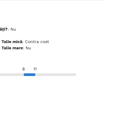
ăți?
: Nu
ceptă animale de companie - Talie mică
: Contra cost
ceptă animale de companie - Talie mare
: Nu
8
11