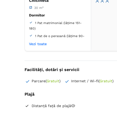
Chicinetă
Aparat de cafea
30 m²
Fierbător de apă
Frigider
Plită de gătit
Aer condiţionat
Dormitor
TV cu ecran plat
1 Pat matrimonial (lățime 151-
180)
1 Pat de o persoană (lățime 90-
130 cm, nu se poate uni)
Vezi toate
Baie
Proprie -
Duș
Facilități, dotări și servicii
Articole de toaletă gratuite
Uscător de păr
Frigider
Parcare
(
Gratuit
)
Internet / Wi-fi
(
Gratuit
)
Aer condiţionat
TV cu ecran plat
Plajă
Distanță față de plajă