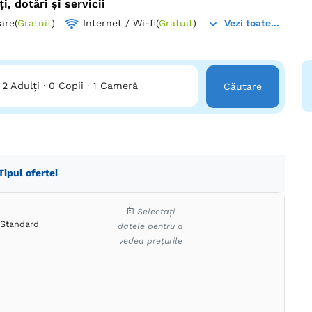
ți, dotări și servicii
rtamentele extra large de la etajele superioare oferă 2 camere sp
are
(
Gratuit
)
Internet / Wi-fi
(
Gratuit
)
Vezi toate...
se amenajate, prevăzute cu mobilier specific. Dotările standard in
Fi, aer condiționat și uscător de păr.
experimentează comoditatea și intimitatea la Apartamentele Arm
 confort și bucurie!
2 Adulți
·
0 Copii
·
1 Cameră
Căutare
Tipul ofertei
Selectați
Standard
datele pentru a
vedea prețurile