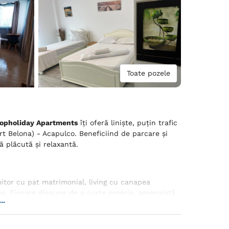
Toate pozele
opholiday Apartments
îți oferă liniște, puțin trafic
t Belona) - Acapulco. Beneficiind de parcare și
ă plăcută și relaxantă.
itor cu pat matrimonial, living cu canapea
duș. Fiecare dispune de o curte proprie, amenajată
..
r, baie privată și balcon cu mobilier adecvat, sunt