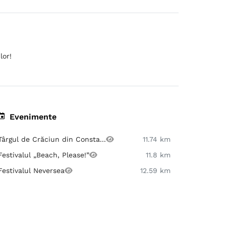
lor!
Evenimente
Târgul de Crăciun din Consta...
11.74 km
Festivalul „Beach, Please!”
11.8 km
Festivalul Neversea
12.59 km