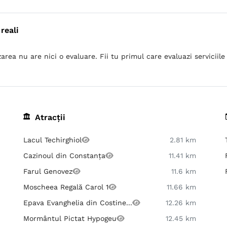
reali
area nu are nici o evaluare. Fii tu primul care evaluazi serviciile 
Atracții
Lacul Techirghiol
2.81 km
Cazinoul din Constanța
11.41 km
Farul Genovez
11.6 km
Moscheea Regală Carol 1
11.66 km
Epava Evanghelia din Costine...
12.26 km
Mormântul Pictat Hypogeu
12.45 km