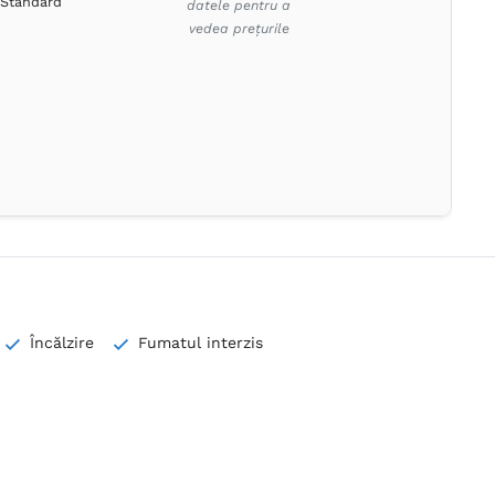
Standard
datele pentru a
vedea prețurile
Încălzire
Fumatul interzis