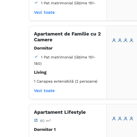
1 Pat matrimonial (lățime 151-
180)
Vezi toate
Living
1 Canapea extensibilă (1 persoană)
Apartament de Familie cu 2
Baie
Camere
Proprie -
Duș
Dormitor
1 Pat matrimonial (lățime 151-
Lenjerie de pat
180)
TV cu ecran plat
Living
Canale prin cablu
Prosoape
Articole de toaletă gratuite
1 Canapea extensibilă (2 persoane)
Hârtie igienică
Oglindă
Baie
Vezi toate
Proprie -
Duș
Apartament Lifestyle
Lenjerie de pat
60 m²
TV cu ecran plat
Canale prin cablu
Dormitor 1
Aer condiţionat
Prosoape