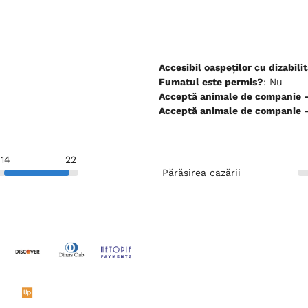
Accesibil oaspeților cu dizabilit
Fumatul este permis?
: Nu
Ac
Ac
14
22
Părăsirea cazării