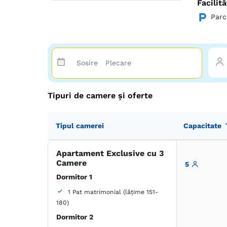
Facilită
Apa
Parc
tera
Wi-
Vino și 
plină de
Tipuri de camere și oferte
Tipul camerei
Capacitate
Apartament Exclusive cu 3
Camere
5
Dormitor 1
1 Pat matrimonial (lățime 151-
180)
Dormitor 2