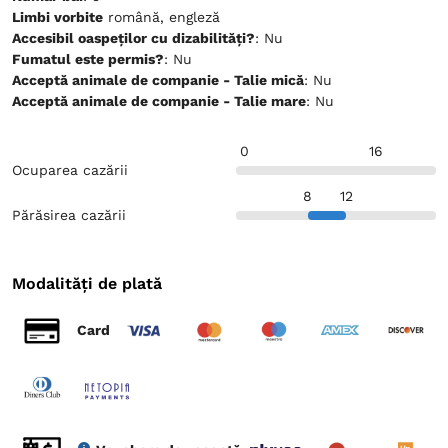
Limbi vorbite
română, engleză
Accesibil oaspeților cu dizabilități?
: Nu
Fumatul este permis?
: Nu
Acceptă animale de companie - Talie mică
: Nu
Acceptă animale de companie - Talie mare
: Nu
0
16
Ocuparea cazării
8
12
Părăsirea cazării
Modalități de plată
Card