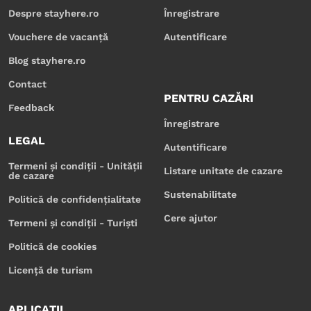
Despre stayhere.ro
Înregistrare
Vouchere de vacanță
Autentificare
Blog stayhere.ro
Contact
PENTRU CAZĂRI
Feedback
Înregistrare
LEGAL
Autentificare
Termeni și condiții - Unității
Listare unitate de cazare
de cazare
Sustenabilitate
Politică de confidențialitate
Cere ajutor
Termeni și condiții - Turiști
Politică de cookies
Licență de turism
APLICAȚII