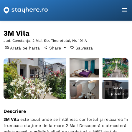
Pagina principală
Constanța
2 Mai
3M Vila
3M Vila
Jud. Constanța, 2 Mai,
Str. Tineretului, Nr. 191 A
Arată pe hartă
Share
Salvează
Toate
pozele
Descriere
3M Vila
este locul unde se întâlnesc confortul și relaxarea în
frumoasa stațiune de la mare 2 Mai! Descoperă o atmosferă
prietenoasă, o grădină plină de verdețuri și WiFi gratuit