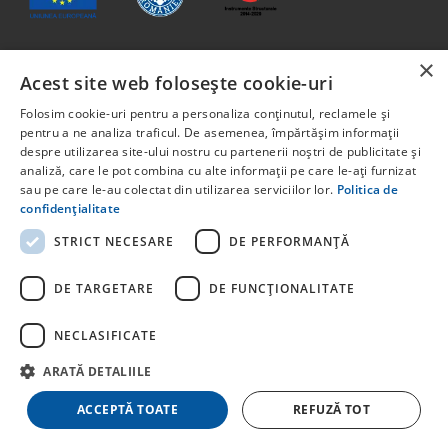
×
Acest site web folosește cookie-uri
Conținutul acestui material nu reprezintă în mod obligatoriu
poziția oficială a Uniunii Europene sau a Guvernului
Folosim cookie-uri pentru a personaliza conținutul, reclamele și
României
pentru a ne analiza traficul. De asemenea, împărtășim informații
Proiect cofinanțat din Fondul Social European, prin
despre utilizarea site-ului nostru cu partenerii noștri de publicitate și
analiză, care le pot combina cu alte informații pe care le-ați furnizat
Programul Capital Uman 2014 -2020 Axa prioritară 6:
sau pe care le-au colectat din utilizarea serviciilor lor.
Politica de
Educație și competențe. Apelul pentru proiecte:
confidențialitate
POCU/829/6/13 – Innotech Student. Titlul proiectului:
STUDENT START-UP 1.0 Cod proiect: 142131.
STRICT NECESARE
DE PERFORMANȚĂ
Pentru informații detaliate despre celelate programe
cofinanțate de Uniunea Europeană, vă invităm să vizitați
DE TARGETARE
DE FUNCŢIONALITATE
NECLASIFICATE
ARATĂ DETALIILE
© Copyright
stayhere.ro
. Toate drepturile rezervate
ACCEPTĂ TOATE
REFUZĂ TOT