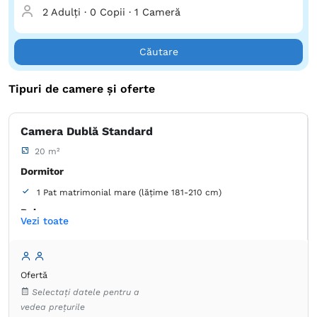
2 Adulți
·
0 Copii
·
1 Cameră
Căutare
Tipuri de camere și oferte
Camera Dublă Standard
20 m²
Dormitor
1 Pat matrimonial mare (lățime 181-210 cm)
Baie
Vezi toate
Proprie -
Duș
Pat extra lung
Dulap
Umeraș pentru haine
Ofertă
Coș de gunoi
Lenjerie de pat
Pernă hipoalergică
Selectați datele pentru a
TV cu ecran plat
Canale prin cablu
Priză lângă pat
vedea prețurile
Izolare fonică
Aer condiţionat