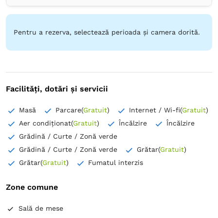
Pardoseală de lemn sau parchet
Plasă de ţânţari
Prosoape
Articole de toaletă gratuite
Hârtie igienică
Chiuvetă joasă
Oglindă
Uscător de păr
Pentru a rezerva, selectează perioada și camera dorită.
Frigider în cameră
Facilități, dotări și servicii
Masă
Parcare
(
Gratuit
)
Internet / Wi-fi
(
Gratuit
)
Aer condiționat
(
Gratuit
)
Încălzire
Încălzire
Grădină / Curte / Zonă verde
Grădină / Curte / Zonă verde
Grătar
(
Gratuit
)
Grătar
(
Gratuit
)
Fumatul interzis
Zone comune
Sală de mese