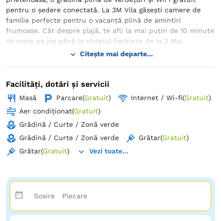
pentru o ședere conectată. La 3M Vila găsești camere de
familie perfecte pentru o vacanță plină de amintiri
frumoase. Cât despre plajă, te afli la mai puțin de 10 minute
de mers pe jos până la nisipiul fierbinte de la 2 Mai.
Camerele sunt complet echipate, oferindu-ți aer
Citește mai departe...
condiționat, dulap, TV cu ecran plat, baie privată, lenjerie de
pat și prosoape. Iar pentru momentele relaxante, fiecare
cameră dispune de o terasă cu vedere la grădină. Siguranța
Facilități, dotări și servicii
autovehiculului tău este o prioritate aici, iar de aceea
Masă
Parcare
(
Gratuit
)
Internet / Wi-fi
(
Gratuit
)
găsești o parcare stradală amenajată, iluminată și
Aer condiționat
(
Gratuit
)
supravegheată video.
Grădină / Curte / Zonă verde
Rezervă acum la 3M Vila și pregătește-te să trăiești
Grădină / Curte / Zonă verde
Grătar
(
Gratuit
)
momente de relaxare și bucurie în 2 Mai!
Grătar
(
Gratuit
)
Vezi toate...