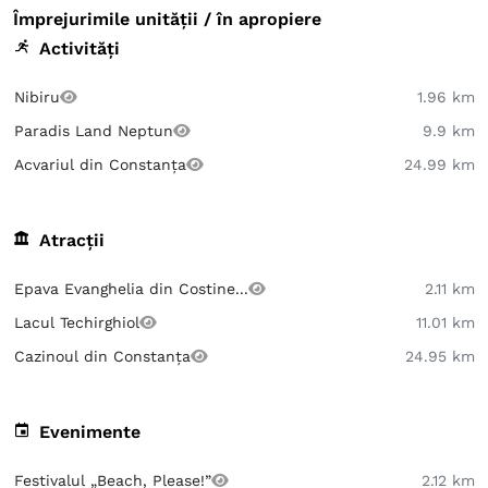
Împrejurimile unității / în apropiere
Activități
Nibiru
1.96 km
Paradis Land Neptun
9.9 km
Acvariul din Constanța
24.99 km
Atracții
Epava Evanghelia din Costine...
2.11 km
Lacul Techirghiol
11.01 km
Cazinoul din Constanța
24.95 km
Evenimente
Festivalul „Beach, Please!”
2.12 km