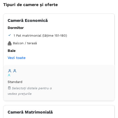
Tipuri de camere și oferte
Cameră Economică
Dormitor
1 Pat matrimonial (lățime 151-180)
Balcon / terasă
Baie
Vezi toate
Proprie -
Duș
Aer condiţionat
Canale prin satelit
Dulap
Garderobă
Lenjerie de pat
Minibar
Standard
Pardoseală de gresie/marmură
Selectați datele pentru a
Pardoseală de lemn sau parchet
Priză lângă pat
vedea prețurile
TV cu ecran plat
Articole de toaletă gratuite
Hârtie igienică
Prosoape
Cameră Matrimonială