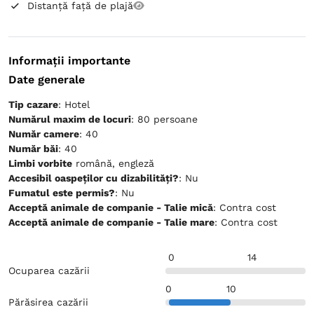
Distanță față de plajă
Informații importante
Date generale
Tip cazare
: Hotel
Numărul maxim de locuri
: 80 persoane
Număr camere
: 40
Număr băi
: 40
Limbi vorbite
română, engleză
Accesibil oaspeților cu dizabilități?
: Nu
Fumatul este permis?
: Nu
Acceptă animale de companie - Talie mică
: Contra cost
Acceptă animale de companie - Talie mare
: Contra cost
0
14
Ocuparea cazării
0
10
Părăsirea cazării