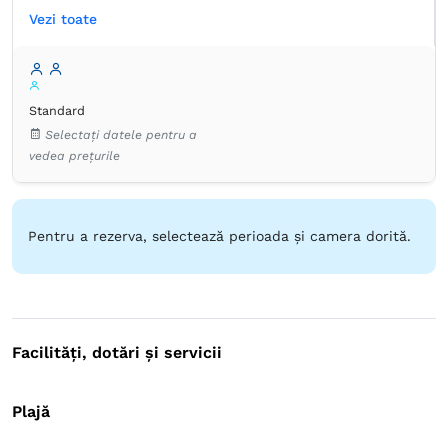
Vezi toate
Proprie -
Duș
Articole de toaletă gratuite
Hârtie igienică
Prosoape
Aer condiţionat
Dulap
Garderobă
Lenjerie de pat
Standard
Minibar
Pardoseală de gresie/marmură
Selectați datele pentru a
Pardoseală de lemn sau parchet
Plasă de ţânţari
vedea prețurile
TV cu ecran plat
Pentru a rezerva, selectează perioada și camera dorită.
Facilități, dotări și servicii
Plajă