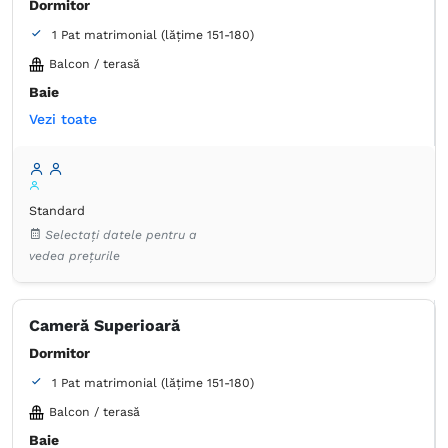
Dormitor
1 Pat matrimonial (lățime 151-180)
Balcon / terasă
Baie
Vezi toate
Proprie -
Duș
Articole de toaletă gratuite
Hârtie igienică
Prosoape
Aer condiţionat
Dulap
Garderobă
Lenjerie de pat
Standard
Minibar
Pardoseală de gresie/marmură
Selectați datele pentru a
Pardoseală de lemn sau parchet
Priză lângă pat
vedea prețurile
TV cu ecran plat
Cameră Superioară
Dormitor
1 Pat matrimonial (lățime 151-180)
Balcon / terasă
Baie