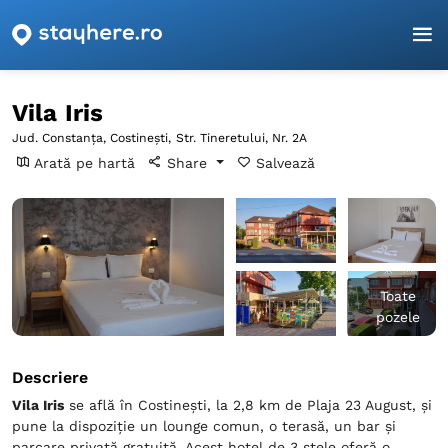
Pagina principală
Constanța
Costineşti
Vila Iris
Vila Iris
Jud. Constanța, Costineşti,
Str. Tineretului, Nr. 2A
Arată pe hartă
Share
Salvează
Toate
pozele
Descriere
Vila Iris
se află în Costineşti, la 2,8 km de Plaja 23 August, și
pune la dispoziție un lounge comun, o terasă, un bar și
parcare privată gratuită. Acest hotel de 3 stele oferă o