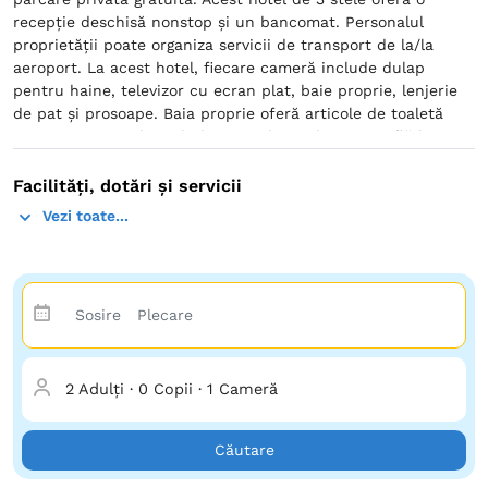
recepție deschisă nonstop și un bancomat. Personalul
proprietății poate organiza servicii de transport de la/la
aeroport. La acest hotel, fiecare cameră include dulap
pentru haine, televizor cu ecran plat, baie proprie, lenjerie
de pat și prosoape. Baia proprie oferă articole de toaletă
gratuite. Camerele includ un minibar. Vila Iris se află la 31
km de Piaţa Ovidiu și la 33 km de City Park Mall & Cora
Hypermarket. Aeroportul Internaţional Mihail Kogălniceanu
Facilități, dotări și servicii
se află la 52 km.
Vezi toate...
2 Adulți
·
0 Copii
·
1 Cameră
Căutare