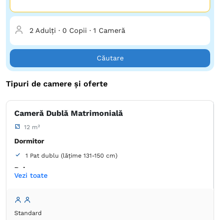
2 Adulți
·
0 Copii
·
1 Cameră
Căutare
Tipuri de camere și oferte
Cameră Dublă Matrimonială
12 m²
Dormitor
1 Pat dublu (lățime 131-150 cm)
Baie
Vezi toate
Proprie -
Duș
Dulap
Umeraș pentru haine
Masă
Minibar
Standard