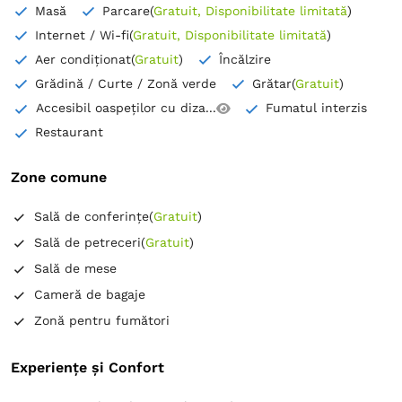
Masă
Parcare
(
Gratuit, Disponibilitate limitată
)
Internet / Wi-fi
(
Gratuit, Disponibilitate limitată
)
Aer condiționat
(
Gratuit
)
Încălzire
Grădină / Curte / Zonă verde
Grătar
(
Gratuit
)
Accesibil oaspeților cu diza...
Fumatul interzis
Restaurant
Zone comune
Sală de conferințe
(
Gratuit
)
Sală de petreceri
(
Gratuit
)
Sală de mese
Cameră de bagaje
Zonă pentru fumători
Experiențe și Confort