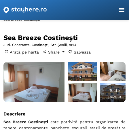
Pagina principală
Constanța
Costineşti
Sea Breeze Costinești
Sea Breeze Costinești
Jud. Constanța, Costineşti,
Str. Școlii, nr.14
Arată pe hartă
Share
Salvează
Toate
pozele
Descriere
Sea Breeze Costinești
este potrivită pentru organizarea de
tabere, cantonamente, banchete, excursii, stagii de pregătire