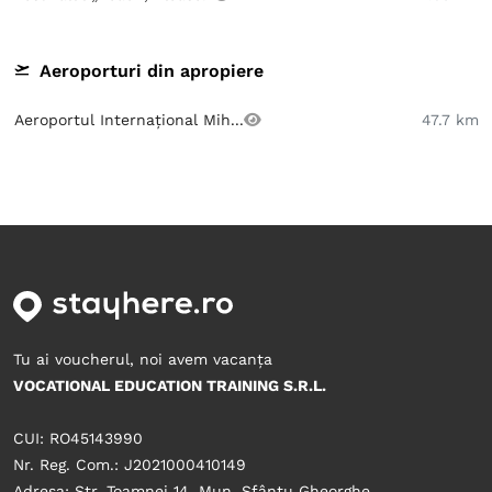
Aeroporturi din apropiere
Aeroportul Internațional Mih...
47.7 km
Tu ai voucherul, noi avem vacanța
VOCATIONAL EDUCATION TRAINING S.R.L.
CUI: RO45143990
Nr. Reg. Com.: J2021000410149
Adresa: Str. Toamnei 14, Mun. Sfântu Gheorghe