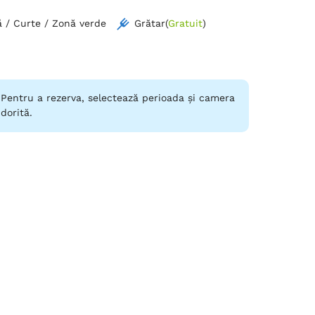
 / Curte / Zonă verde
Grătar
(
Gratuit
)
Pentru a rezerva, selectează perioada și camera
dorită.