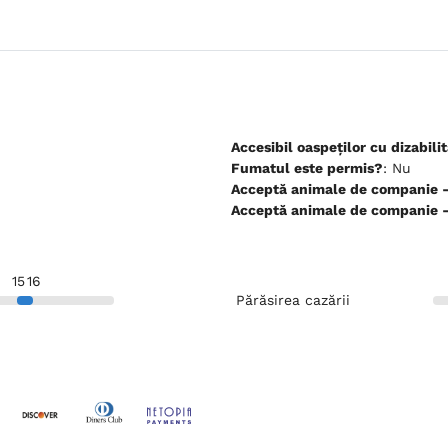
Accesibil oaspeților cu dizabilit
Fumatul este permis?
: Nu
Ac
Ac
15
16
Părăsirea cazării