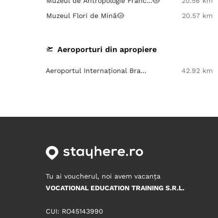
Muzeul de Antropologie Franc...
20.56 km
Muzeul Flori de Mină
20.57 km
Aeroporturi din apropiere
Aeroportul Internațional Bra...
42.92 km
Tu ai voucherul, noi avem vacanța
VOCATIONAL EDUCATION TRAINING S.R.L.
CUI: RO45143990