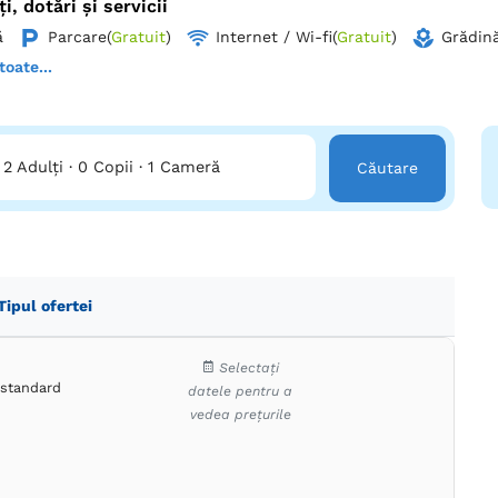
ți, dotări și servicii
ă
Parcare
(
Gratuit
)
Internet / Wi-fi
(
Gratuit
)
Grădină
toate...
2 Adulți
·
0 Copii
·
1 Cameră
Căutare
Tipul ofertei
Selectați
standard
datele pentru a
vedea prețurile