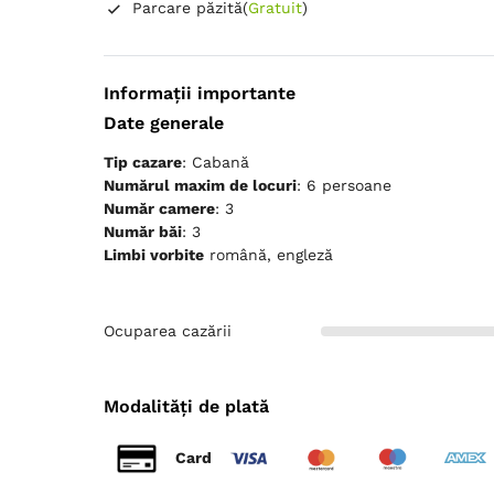
Parcare păzită
(
Gratuit
)
Informații importante
Date generale
Tip cazare
: Cabană
Numărul maxim de locuri
: 6 persoane
Număr camere
: 3
Număr băi
: 3
Limbi vorbite
română, engleză
Ocuparea cazării
Modalități de plată
Card