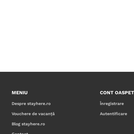
MENIU
CONT OASPET
Despre stayhere.ro
Înregistrare
Vouchere de vacanță
Autentificare
Blog stayhere.ro
Contact