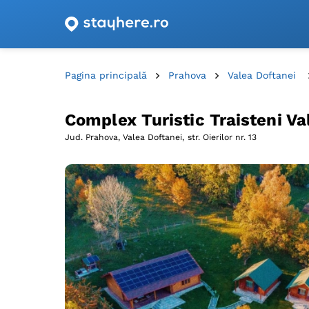
Oferte de cazare cu vouchere din România!
Pagina principală
Prahova
Valea Doftanei
Complex Turistic Traisteni Va
Jud. Prahova, Valea Doftanei,
str. Oierilor nr. 13