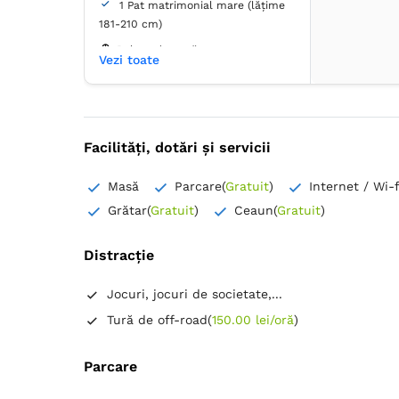
1 Pat matrimonial mare (lățime
181-210 cm)
Balcon / terasă
Vezi toate
Baie
Proprie -
Duș
Facilități, dotări și servicii
Dulap
Umeraș pentru haine
Birou
TV cu ecran plat
Canale prin satelit
Masă
Parcare
(
Gratuit
)
Internet / Wi-f
Priză lângă pat
Izolare fonică
Grătar
(
Gratuit
)
Ceaun
(
Gratuit
)
Pardoseală de lemn sau parchet
Prosoape
Distracție
Articole de toaletă gratuite
Hârtie igienică
Oglindă
Jocuri, jocuri de societate,...
Papuci de casă
Tură de off-road
(
150.00 lei/oră
)
Parcare