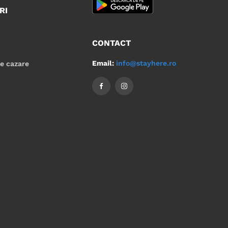
RI
CONTACT
Email:
info@stayhere.ro
de cazare