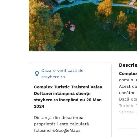
Descri
Cazare verificată de
Complex 
stayhere.ro
comun, u
Acest ca
Complex Turistic Traisteni Valea
uscător 
Doftanei întâmpină clienții
Dacă dor
stayhere.ro începând cu 26 Mar.
Turistic
2024
Stirbey 
Distanța din descrierea
proprietății este calculată
folosind ©GoogleMaps