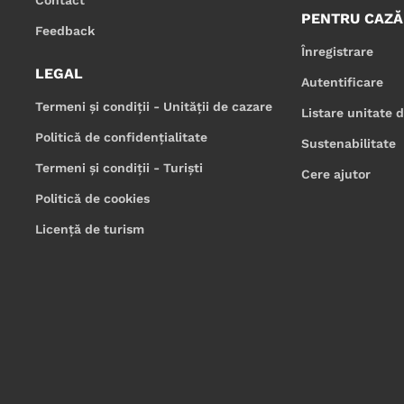
PENTRU CAZĂ
Feedback
Înregistrare
LEGAL
Autentificare
Termeni și condiții - Unității de cazare
Listare unitate 
Politică de confidențialitate
Sustenabilitate
Termeni și condiții - Turiști
Cere ajutor
Politică de cookies
Licență de turism