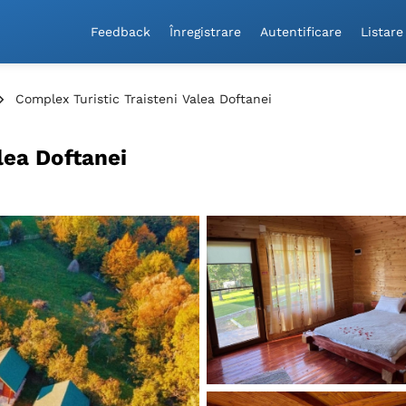
Feedback
Înregistrare
Autentificare
Listare
Complex Turistic Traisteni Valea Doftanei
lea Doftanei