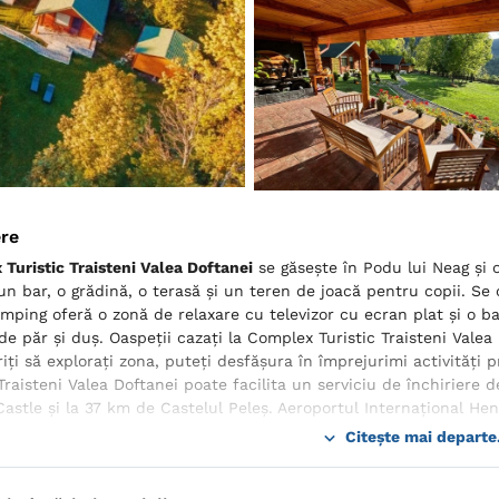
ere
Turistic Traisteni Valea Doftanei
se găsește în Podu lui Neag și 
n bar, o grădină, o terasă și un teren de joacă pentru copii. Se o
mping oferă o zonă de relaxare cu televizor cu ecran plat și o bai
de păr și duș. Oaspeții cazați la Complex Turistic Traisteni Valea
iți să explorați zona, puteți desfășura în împrejurimi activități 
 Traisteni Valea Doftanei poate facilita un serviciu de închiriere 
Castle și la 37 km de Castelul Peleş. Aeroportul Internaţional Hen
Citește mai departe.