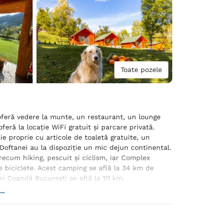
Toate pozele
oferă vedere la munte, un restaurant, un lounge
feră la locație WiFi gratuit și parcare privată.
e proprie cu articole de toaletă gratuite, un
 Doftanei au la dispoziție un mic dejun continental.
precum hiking, pescuit și ciclism, iar Complex
de biciclete. Acest camping se află la 34 km de
ri Coandă București se află la 111 km.
..