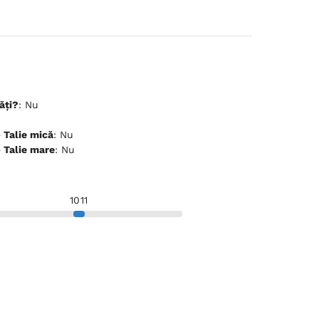
ăți?
: Nu
ceptă animale de companie - Talie mică
: Nu
ceptă animale de companie - Talie mare
: Nu
10
11