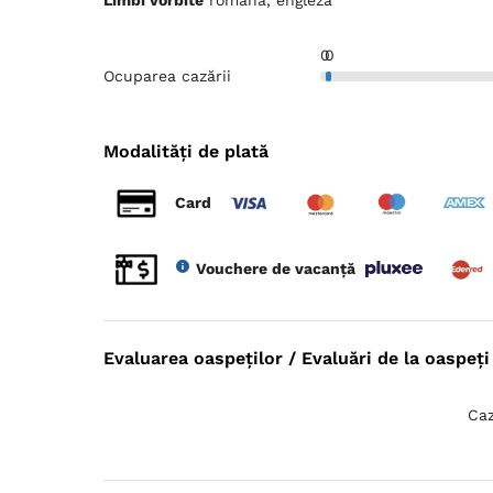
0
0
Ocuparea cazării
Modalități de plată
Card
Vouchere de vacanță
Evaluarea oaspeților / Evaluări de la oaspeți 
Caz