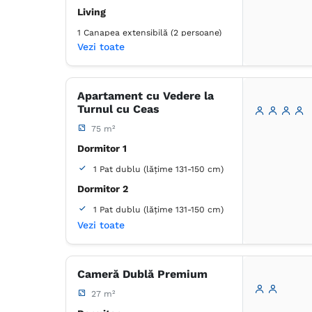
Living
1 Canapea extensibilă (2 persoane)
Vezi toate
Baie
Proprie -
Duș
Apartament cu Vedere la
Turnul cu Ceas
Dulap
Umeraș pentru haine
Birou
Lenjerie de pat
75 m²
TV cu ecran plat
Dormitor 1
Canale prin cablu
Priză lângă pat
Izolare fonică
1 Pat dublu (lățime 131-150 cm)
Aer condiţionat
Prosoape
Dormitor 2
Articole de toaletă gratuite
1 Pat dublu (lățime 131-150 cm)
Hârtie igienică
Oglindă
Vezi toate
Uscător de păr
Baie
Proprie -
Duș
Cameră Dublă Premium
Dulap
Umeraș pentru haine
27 m²
Masă
Lenjerie de pat