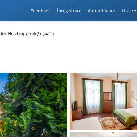
Feedback
Înregistrare
Autentificare
Listare
der Holztreppe Sighișoara