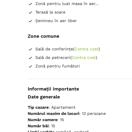
Zonă pentru luat masa în aer...
Terasă la soare
Șemineu în aer liber
Zone comune
Sală de conferințe
(
Contra cost
)
Sală de petreceri
(
Contra cost
)
Zonă pentru fumători
Informații importante
Date generale
Tip cazare
: Apartament
Numărul maxim de locuri
: 13 persoane
Număr camere
: 15
Număr băi
: 15
Limbi vorbite
română, engleză