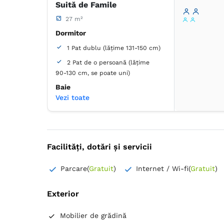
Suită de Famile
27 m²
Dulap
Masă
Dormitor
Lenjerie de pat
TV cu ecran plat
1 Pat dublu (lățime 131-150 cm)
Canale prin cablu
2 Pat de o persoană (lățime
Izolare fonică
Aer condiţionat
90-130 cm, se poate uni)
Prosoape
Baie
Articole de toaletă gratuite
Vezi toate
Hârtie igienică
Oglindă
Proprie -
Duș
Dulap
Umeraș pentru haine
Lenjerie de pat
Facilități, dotări și servicii
TV cu ecran plat
Canale prin cablu
Parcare
(
Gratuit
)
Internet / Wi-fi
(
Gratuit
)
Izolare fonică
Aer condiţionat
Pardoseală de lemn sau parchet
Prosoape
Exterior
Articole de toaletă gratuite
Hârtie igienică
Oglindă
Mobilier de grădină
Uscător de păr