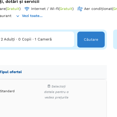
ți, dotări și servicii
are
(
Gratuit
)
Internet / Wi-fi
(
Gratuit
)
Aer condiționat
(
Gr
aurant
Vezi toate...
2 Adulți
·
0 Copii
·
1 Cameră
Căutare
Tipul ofertei
Selectați
Standard
datele pentru a
vedea prețurile