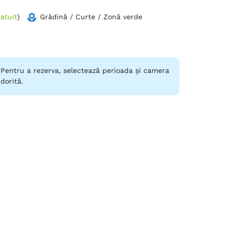
atuit
)
Grădină / Curte / Zonă verde
Pentru a rezerva, selectează perioada și camera
dorită.