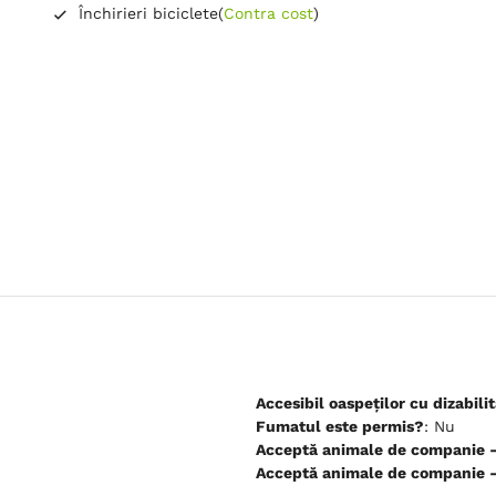
Închirieri biciclete
(
Contra cost
)
Accesibil oaspeților cu dizabilit
Fumatul este permis?
: Nu
Ac
Ac