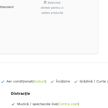
Selectați
Standard
datele pentru a
vedea prețurile
Aer condiționat
(
Gratuit
)
Încălzire
Grădină / Curte 
Distracție
Muzică / spectacole live
(
Contra cost
)