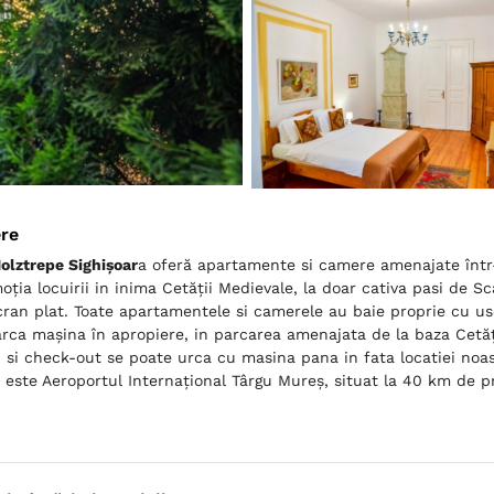
ere
olztrepe Sighișoar
a oferă apartamente si camere amenajate într-
oția locuirii in inima Cetății Medievale, la doar cativa pasi de Sc
cran plat. Toate apartamentele si camerele au baie proprie cu usc
rca mașina în apropiere, in parcarea amenajata de la baza Cetăți
 si check-out se poate urca cu masina pana in fata locatiei noast
 este Aeroportul Internațional Târgu Mureș, situat la 40 km de p