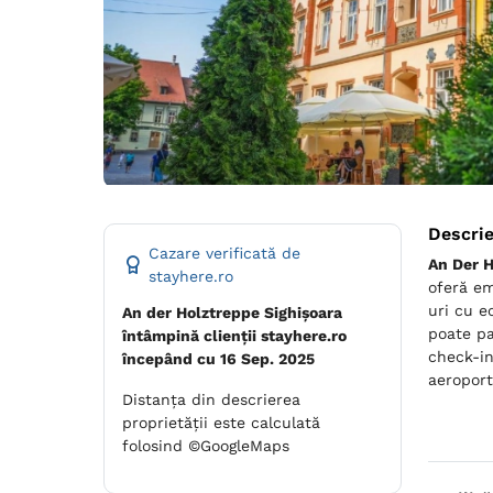
Descri
Cazare verificată de
An Der H
stayhere.ro
oferă em
uri cu e
An der Holztreppe Sighișoara
poate pa
întâmpină clienții stayhere.ro
check-in
începând cu 16 Sep. 2025
aeroport
Distanța din descrierea
proprietății este calculată
folosind ©GoogleMaps