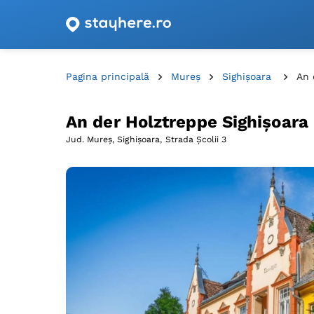
Oferte de cazare cu vouchere din România!
Pagina principală
Mureș
Sighişoara
An 
An der Holztreppe Sighișoara
Jud. Mureș, Sighişoara,
Strada Școlii 3