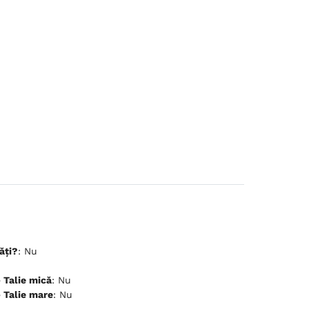
ăți?
: Nu
ceptă animale de companie - Talie mică
: Nu
ceptă animale de companie - Talie mare
: Nu