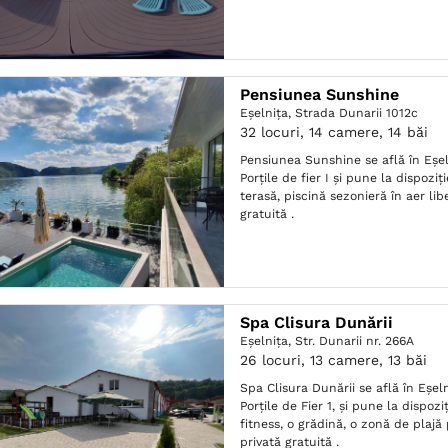
Pensiunea Sunshine
Eşelniţa,
Strada Dunarii 1012c
32 locuri, 14 camere, 14 băi
Pensiunea Sunshine se află în Eșel
Porțile de fier I și pune la dispoz
terasă, piscină sezonieră în aer lib
gratuită .
Spa Clisura Dunării
Eşelniţa,
Str. Dunarii nr. 266A
26 locuri, 13 camere, 13 băi
Spa Clisura Dunării se află în Eşel
Porţile de Fier 1, și pune la dispoz
fitness, o grădină, o zonă de plajă 
privată gratuită .