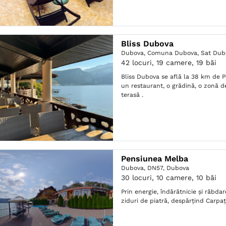
Bliss Dubova
Dubova,
Comuna Dubova, Sat Dub
42 locuri, 19 camere, 19 băi
Bliss Dubova se află la 38 km de Por
un restaurant, o grădină, o zonă de
terasă .
Pensiunea Melba
Dubova,
DN57, Dubova
30 locuri, 10 camere, 10 băi
Prin energie, îndărătnicie şi răbda
ziduri de piatră, despărţind Carpaţi