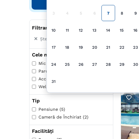
Căutare
Prop
3
4
5
6
7
8
9
Filtrare după
10
11
12
13
14
15
16
Șterge toate filtrele
17
18
19
20
21
22
23
Cele mai populare
Mic dejun inclus (4)
24
25
26
27
28
29
30
Parcare (7)
Acceptă animale de companie (1)
31
Wellness (6)
Tip
Pensiune (5)
Cameră de Închiriat (2)
Facilități