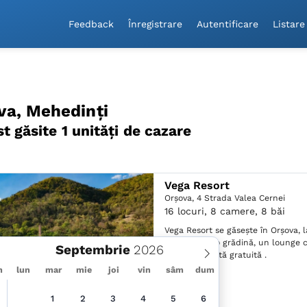
Feedback
Înregistrare
Autentificare
Listare
va, Mehedinți
st găsite 1 unităţi de cazare
Vega Resort
Orşova,
4 Strada Valea Cernei
16 locuri, 8 camere, 8 băi
Vega Resort se găsește în Orşova, l
Fier 1, și are o grădină, un lounge
Septembrie
parcare privată gratuită .
m
lun
mar
mie
joi
vin
sâm
dum
1
2
3
4
5
6