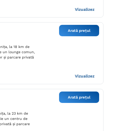
Vizualizez
Arată prețul
nița, la 18 km de
iție un lounge comun,
er și parcare privată
Vizualizez
Arată prețul
niţa, la 23 km de
iție un centru de
privată și parcare