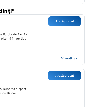
dinți"
Arată prețul
 Porţile de Fier 1 și
piscină în aer liber
Vizualizez
Arată prețul
re, Dunărea a spart
i de Balcani .