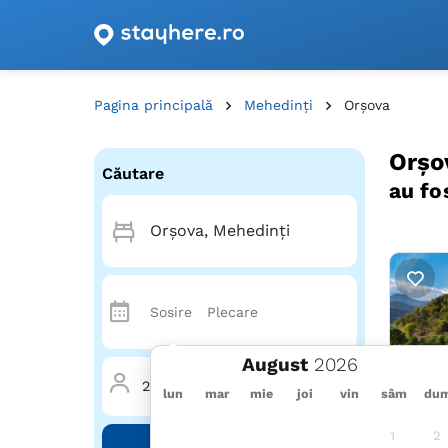
Oferte de cazare cu vouchere din România!
Pagina principală
Mehedinți
Orşova
Orşo
Căutare
au fo
August
2 Adulți
·
0 Copii
·
1 Cameră
lun
mar
mie
joi
vin
sâm
du
1
2