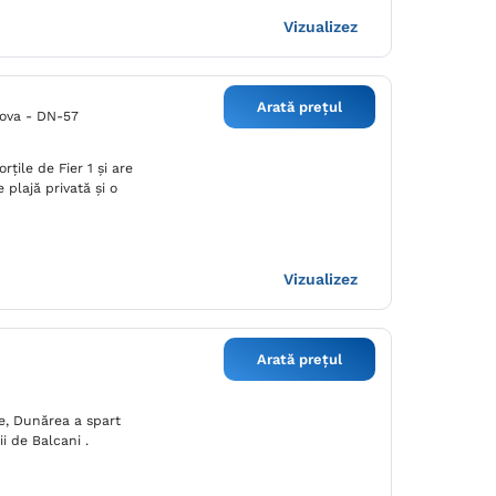
Vizualizez
Arată prețul
ova - DN-57
ţile de Fier 1 și are
 plajă privată și o
Vizualizez
Arată prețul
re, Dunărea a spart
i de Balcani .