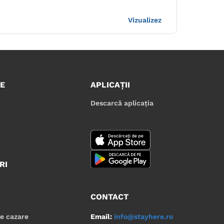
Vizualizez
E
APLICAȚII
Descarcă aplicația
RI
CONTACT
Email:
info@stayhere.ro
de cazare