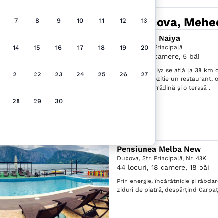
rietății în apropiere de "Orşova, Mehe
7
8
9
10
11
12
13
Pensiunea Naiya
14
15
16
17
18
19
20
Dubova,
Str. Principală
11 locuri, 5 camere, 5 băi
Pensiunea Naiya se află la 38 km de
21
22
23
24
25
26
27
pune la dispoziție un restaurant, o 
sezonieră, o grădină și o terasă .
28
29
30
Pensiunea Melba New
Dubova,
Str. Principală, Nr. 43K
44 locuri, 18 camere, 18 băi
Prin energie, îndărătnicie și răbda
ziduri de piatră, despărțind Carpați