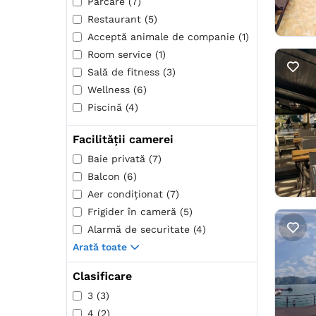
Parcare (7)
Restaurant (5)
Acceptă animale de companie (1)
Room service (1)
Sală de fitness (3)
Wellness (6)
Piscină (4)
Facilității camerei
Baie privată (7)
Balcon (6)
Aer condiţionat (7)
Frigider în cameră (5)
Alarmă de securitate (4)
Arată toate
Clasificare
3 (3)
4 (2)