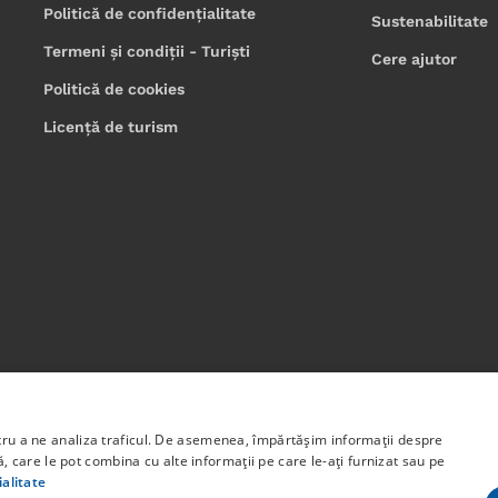
Politică de confidențialitate
Sustenabilitate
Termeni și condiții - Turiști
Cere ajutor
Politică de cookies
Licență de turism
bligatoriu poziția oficială a Uniunii Europene sau a Guvernului 
n Programul Capital Uman 2014 -2020 Axa prioritară 6: Educație 
ntru a ne analiza traficul. De asemenea, împărtășim informații despre
lui: STUDENT START-UP 1.0 Cod proiect: 142131.
ză, care le pot combina cu alte informații pe care le-ați furnizat sau pe
ialitate