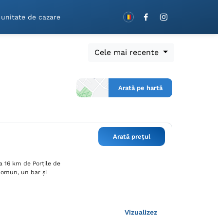
Rezervă cu vouchere!
 unitate de cazare
Cele mai recente
Arată pe hartă
Arată prețul
a 16 km de Porţile de
 comun, un bar și
Vizualizez