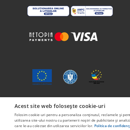
Conținutul acestui material nu reprezintă în mod o
Acest site web folosește cookie-uri
Proiect cofinanțat din Fondul Social European, pri
Folosim cookie-uri pentru a personaliza conținutul, reclamele și pe
POCU/829/6/13 – Innotech Student. Titlul proiectu
utilizarea site-ului nostru cu partenerii noștri de publicitate și anali
care le-au colectat din utilizarea serviciilor lor.
Politica de confidenț