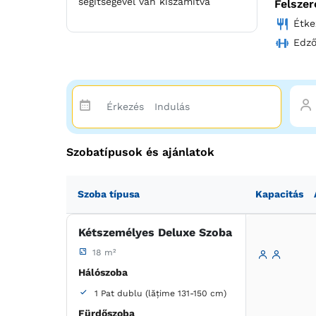
segítségével van kiszámítva
Felszer
Étke
Foglaljo
Villa Mo
Edz
Szobatípusok és ajánlatok
Szoba típusa
Kapacitás
Kétszemélyes Deluxe Szoba
18 m²
Hálószoba
1 Pat dublu (lățime 131-150 cm)
Fürdőszoba