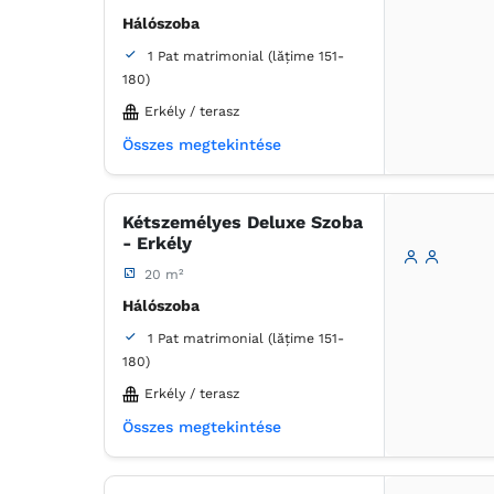
Hálószoba
1 Pat matrimonial (lățime 151-
180)
Erkély / terasz
Fürdőszoba
Összes megtekintése
saját -
Zuhanyzó
Kétszemélyes Deluxe Szoba
- Erkély
20 m²
Hálószoba
1 Pat matrimonial (lățime 151-
180)
Erkély / terasz
Fürdőszoba
Összes megtekintése
saját -
Zuhanyzó