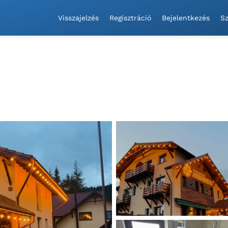
Visszajelzés
Regisztráció
Bejelentkezés
Sz