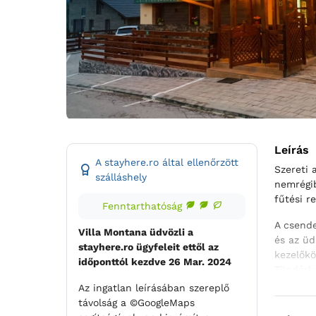
Leírás
A stayhere.ro által ellenőrzött
Szereti 
szálláshely
nemrégib
fűtési r
Fenntarthatóság
A csende
Villa Montana üdvözli a
és az üd
stayhere.ro ügyfeleit ettől az
kezelőkö
időponttól kezdve 26 Mar. 2024
Tündérke
fürdőszo
Az ingatlan leírásában szereplő
(kívülrő
távolság a ©GoogleMaps
lehetősé