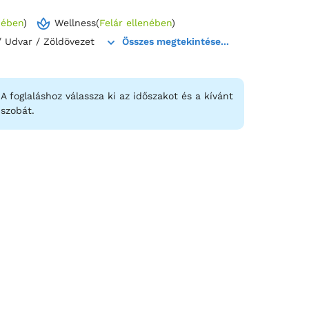
nében
)
Wellness
(
Felár ellenében
)
lit, személyre szabott szolgáltatások kíséretében. A
/ Udvar / Zöldövezet
Összes megtekintése...
A foglaláshoz válassza ki az időszakot és a kívánt
szobát.