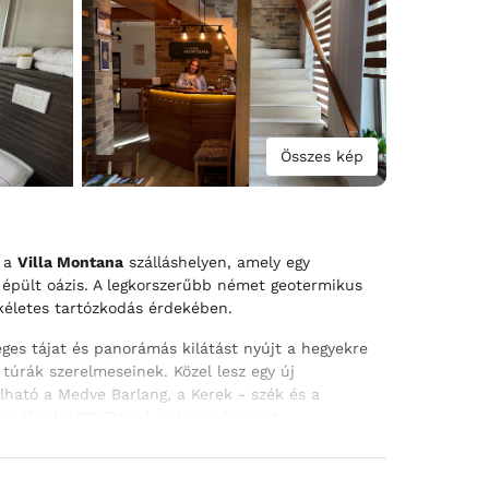
Összes kép
t a
Villa Montana
szálláshelyen, amely egy
 épült oázis. A legkorszerűbb német geotermikus
tökéletes tartózkodás érdekében.
ges tájat és panorámás kilátást nyújt a hegyekre
túrák szerelmeseinek. Közel lesz egy új
lható a Medve Barlang, a Kerek - szék és a
s wifivel, LCD TV-vel, zuhanyzós saját
zerelt szobákat. A teljesen felszerelt konyhához
és zöldterülettel, valamint szabadtéri főzési