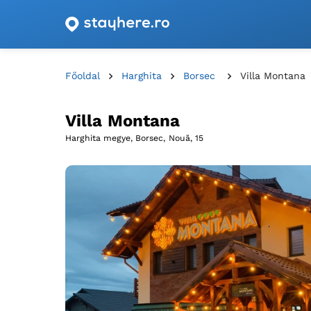
Szállásajánlatok utalványokkal Romániában!
Főoldal
Harghita
Borsec
Villa Montana
Villa Montana
Harghita megye, Borsec,
Nouă, 15