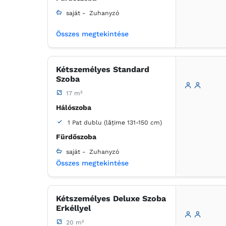
saját -
Zuhanyzó
Összes megtekintése
Kétszemélyes Standard
Szoba
17 m²
Hálószoba
1 Pat dublu (lățime 131-150 cm)
Fürdőszoba
saját -
Zuhanyzó
Összes megtekintése
Kétszemélyes Deluxe Szoba
Erkéllyel
20 m²