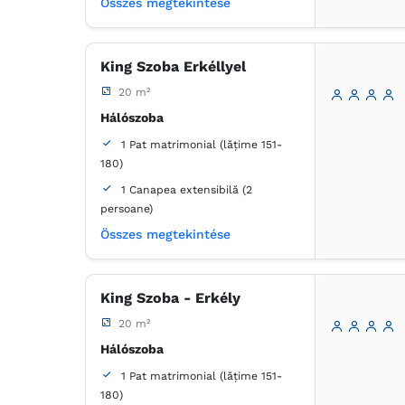
Összes megtekintése
Fürdőszoba
saját -
Zuhanyzó
King Szoba Erkéllyel
20 m²
Hálószoba
1 Pat matrimonial (lățime 151-
180)
1 Canapea extensibilă (2
persoane)
Összes megtekintése
Erkély / terasz
Fürdőszoba
saját -
Zuhanyzó
King Szoba - Erkély
20 m²
Hálószoba
1 Pat matrimonial (lățime 151-
180)