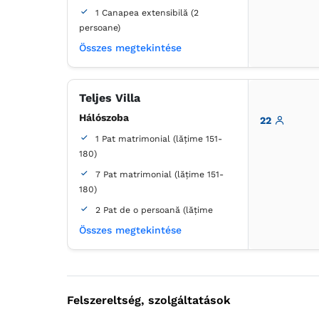
1 Canapea extensibilă (2
persoane)
Összes megtekintése
Erkély / terasz
Fürdőszoba
saját -
Zuhanyzó
Teljes Villa
Hálószoba
22
1 Pat matrimonial (lățime 151-
180)
7 Pat matrimonial (lățime 151-
180)
2 Pat de o persoană (lățime
90-130 cm, nu se poate uni)
Összes megtekintése
2 Canapea extensibilă (2
persoane)
Fürdőszoba
Felszereltség, szolgáltatások
saját -
Zuhanyzó