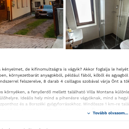
a kényelmet, de kifinomultságra is vágyik? Akkor foglalja le helyé
en, környezetbarát anyagokból, például fából, kőből és agyagból
endszerrel felszerelve, 8 darab 4 csillagos szobával várja Önt a 
s környéken, a fenyőerdő mellett található Villa Montana különle
ülőhelyre. Ideális hely mind a pihenésre vágyóknak, mind a hegyi 
zponthoz és a Borszéki gyógyforrásokhoz. Mindössze 1 km-re talá
rt, 1,5 km-re pedig a Jégbarlang és a sípálya. Élvezze az ingyene
Tovább olvasom...
bával, hajszárítóval, hűtőszekrénnyel, széffel és íróasztallal fels
l megközelíthető) való hozzáféréssel, ingyenes parkolóval, kerttel 
ggel minden kényelemben része lesz.