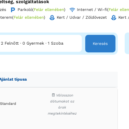
eltség, szolgáltatások
zés
Parkoló
(
Felár ellenében
)
Internet / Wi-fi
(
Felár elle
n most, és élvezze a helyi termékekből készült kontinentális regge
ntana egy autentikus élménnyel várja Önt a természet lágy ölén!
őterem
(
Felár ellenében
)
Kert / Udvar / Zöldövezet
Kert 
2 Felnőtt
·
0 Gyermek
·
1 Szoba
Keresés
Ajánlat típusa
Válasszon
dátumokat az
Standard
árak
megtekintéséhez