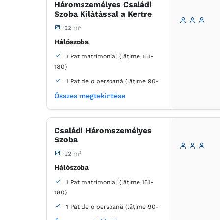
Háromszemélyes Családi
Szoba Kilátással a Kertre
22 m²
Hálószoba
1 Pat matrimonial (lățime 151-
180)
1 Pat de o persoană (lățime 90-
130 cm, nu se poate uni)
Összes megtekintése
Fürdőszoba
saját -
Zuhanyzó
Családi Háromszemélyes
Szoba
22 m²
Hálószoba
1 Pat matrimonial (lățime 151-
180)
1 Pat de o persoană (lățime 90-
130 cm, nu se poate uni)