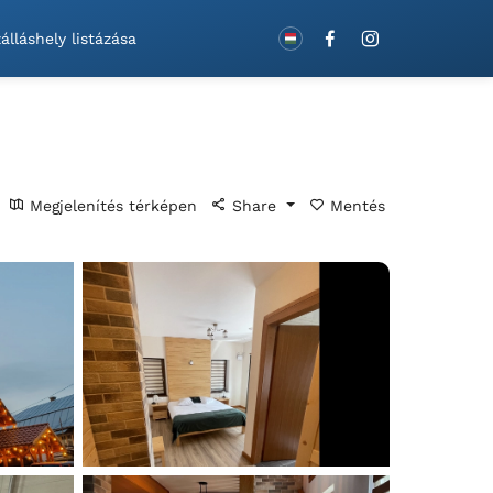
Foglaljon utalványokkal!
álláshely listázása
Megjelenítés térképen
Share
Mentés