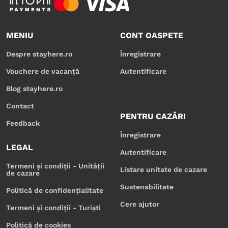
MENIU
CONT OASPETE
Despre stayhere.ro
Înregistrare
Vouchere de vacanță
Autentificare
Blog stayhere.ro
Contact
PENTRU CAZĂRI
Feedback
Înregistrare
LEGAL
Autentificare
Termeni și condiții - Unității
Listare unitate de cazare
de cazare
Sustenabilitate
Politică de confidențialitate
Cere ajutor
Termeni și condiții - Turiști
Politică de cookies