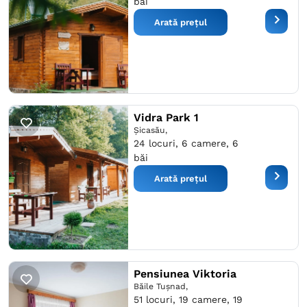
băi
Arată prețul
Vidra Park 1
Şicasău,
24 locuri, 6 camere, 6
băi
Arată prețul
Pensiunea Viktoria
Băile Tuşnad,
51 locuri, 19 camere, 19