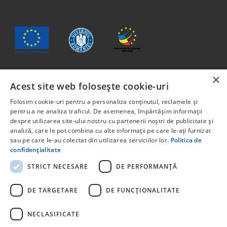
×
Acest site web folosește cookie-uri
Conținutul acestui material nu reprezintă în mod obligatoriu
poziția oficială a Uniunii Europene sau a Guvernului
Folosim cookie-uri pentru a personaliza conținutul, reclamele și
României
pentru a ne analiza traficul. De asemenea, împărtășim informații
Proiect cofinanțat din Fondul Social European, prin
despre utilizarea site-ului nostru cu partenerii noștri de publicitate și
analiză, care le pot combina cu alte informații pe care le-ați furnizat
Programul Capital Uman 2014 -2020 Axa prioritară 6:
sau pe care le-au colectat din utilizarea serviciilor lor.
Politica de
Educație și competențe. Apelul pentru proiecte:
confidențialitate
POCU/829/6/13 – Innotech Student. Titlul proiectului:
STUDENT START-UP 1.0 Cod proiect: 142131.
STRICT NECESARE
DE PERFORMANȚĂ
Pentru informații detaliate despre celelate programe
cofinanțate de Uniunea Europeană, vă invităm să vizitați
DE TARGETARE
DE FUNCŢIONALITATE
NECLASIFICATE