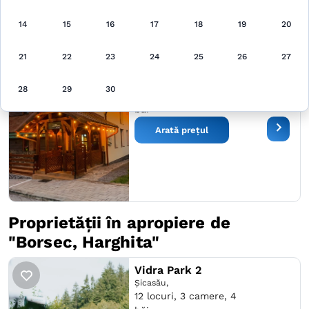
Arată pe hartă
14
15
16
17
18
19
20
21
22
23
24
25
26
27
Villa Montana
Borsec,
28
29
30
22 locuri, 8 camere, 8
băi
Arată prețul
Proprietății în apropiere de
"Borsec, Harghita"
Vidra Park 2
Şicasău,
12 locuri, 3 camere, 4