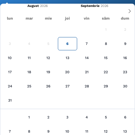
August
Septembrie
lun
mar
mie
joi
vin
sâm
dum
1
2
Cele mai recente
Pagina principală
Harghita
3
Borsec
4
5
6
7
8
9
10
11
12
13
14
15
16
Căutare
17
18
19
20
21
22
23
24
25
26
27
28
29
30
31
Borsec, Harghita
1
2
3
4
5
6
au fost găsite 1 unităţi de cazare
7
8
9
10
11
12
13