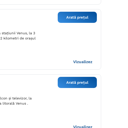
Arată prețul
 stațiunii Venus, la 3
42 kilometri de orașul
Vizualizez
Arată prețul
on şi televizor, la
 litorală Venus .
Vizualizez