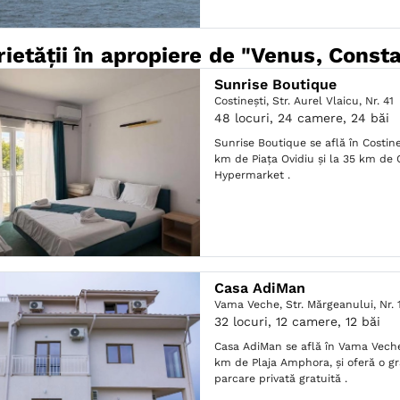
rietății în apropiere de "Venus, Const
Sunrise Boutique
Costineşti,
Str. Aurel Vlaicu, Nr. 41
48 locuri, 24 camere, 24 băi
Sunrise Boutique se află în Costine
km de Piaţa Ovidiu și la 35 km de 
Hypermarket .
Casa AdiMan
Vama Veche,
Str. Mărgeanului, Nr. 
32 locuri, 12 camere, 12 băi
Casa AdiMan se află în Vama Veche
km de Plaja Amphora, și oferă o gră
parcare privată gratuită .