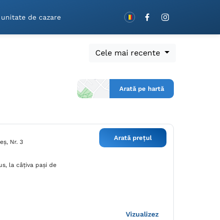
Rezervă cu vouchere!
 unitate de cazare
Cele mai recente
Arată pe hartă
Arată prețul
eș, Nr. 3
s, la câțiva pași de
Vizualizez