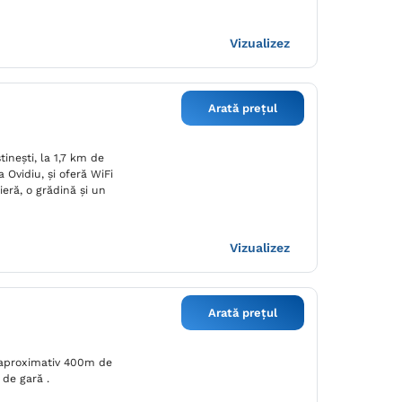
Vizualizez
Arată prețul
ineşti, la 1,7 km de
 Ovidiu, și oferă WiFi
nieră, o grădină și un
Vizualizez
Arată prețul
a aproximativ 400m de
 de gară .