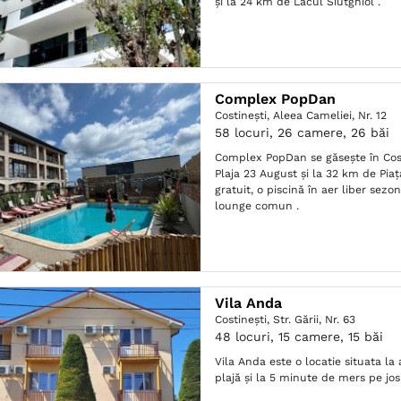
și la 24 km de Lacul Siutghiol .
Complex PopDan
Costineşti,
Aleea Cameliei, Nr. 12
58 locuri, 26 camere, 26 băi
Complex PopDan se găsește în Cost
Plaja 23 August și la 32 km de Piaţa
gratuit, o piscină în aer liber sezo
lounge comun .
Vila Anda
Costineşti,
Str. Gării, Nr. 63
48 locuri, 15 camere, 15 băi
Vila Anda este o locatie situata l
plajă și la 5 minute de mers pe jos