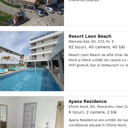
check-out expres .
Resort Leon Beach
Mamaia-Sat,
Str. D13, Nr. 5
82 locuri, 40 camere, 40 băi
Resort Leon Beach se află chiar l
Nord și oferă unități de cazare cu 
WiFi gratuit, bar și restaurant cu t
Ayana Residence
Eforie Nord,
Str. Alexandru Ioan Cu
8 locuri, 2 camere, 2 băi
Ayana Residence are unități de ca
condiționat situate în Eforie Nord,