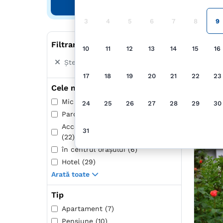
Căutare
3
4
5
6
7
8
9
Filtrare după
10
11
12
13
14
15
16
Șterge toate filtrele
17
18
19
20
21
22
23
Cele mai populare
Mic dejun inclus (19)
24
25
26
27
28
29
30
Parcare (94)
Acceptă animale de companie
31
(22)
în centrul oraşului (6)
Hotel (29)
Arată toate
Tip
Apartament (7)
Pensiune (10)