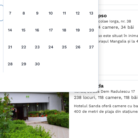
7
8
9
10
11
12
13
Hotel Calipso
Venus,
Str. Nicolae Iorga, nr. 38
58 locuri, 34 camere, 34 băi
14
15
16
17
18
19
20
Hotelul Calipso este situat în inima
kilometri de orașul Mangalia și la 
21
22
23
24
25
26
27
Constanta .
28
29
30
Hotel Sanda
Venus,
Strada Dem Radulescu 17
238 locuri, 118 camere, 118 băi
Hotelul Sanda oferă camere cu balc
400 de metri de plaja din staţiunea