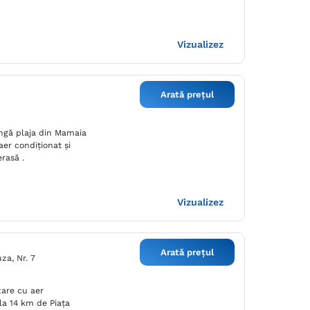
Vizualizez
Arată prețul
ângă plaja din Mamaia
aer condiționat și
erasă .
Vizualizez
Arată prețul
za, Nr. 7
zare cu aer
 la 14 km de Piaţa