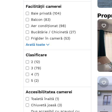
Facilității camerei
Baie privată (104)
Prop
Balcon (83)
Aer condiţionat (98)
Bucătărie / Chicinetă (27)
Frigider în cameră (53)
Arată toate
Clasificare
2 (12)
3 (79)
4 (7)
5 (2)
Accesibilitatea camerei
Toaletă înaltă (1)
Chiuvetă joasă (3)
Duș accesibil cu scaunul cu