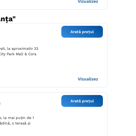
Vizualizez
anța"
Arată prețul
şti, la aproximativ 33
City Park Mall & Cora
Vizualizez
Arată prețul
1
, la mai puțin de 1
dină, o terasă și