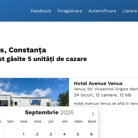
Feedback
Înregistrare
Autentificare
Listare
s, Constanța
st găsite 5 unităţi de cazare
Hotel Avenue Venus
Venus,
Str. Viceamiral Grigore Mart
24 locuri, 12 camere, 12 băi
Hotel Avenue Venus se află în Venu
Plaja Venus .
Septembrie
m
lun
mar
mie
joi
vin
sâm
dum
1
2
3
4
5
6