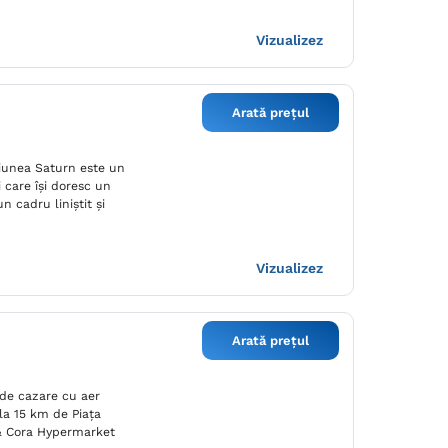
Vizualizez
Arată prețul
țiunea Saturn este un
i care își doresc un
n cadru liniștit și
Vizualizez
Arată prețul
de cazare cu aer
 la 15 km de Piaţa
 & Cora Hypermarket