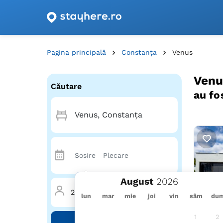
Oferte de cazare cu vouchere din România!
Pagina principală
Constanța
Venus
Venu
Căutare
au fo
August
2 Adulți
·
0 Copii
·
1 Cameră
lun
mar
mie
joi
vin
sâm
du
1
2