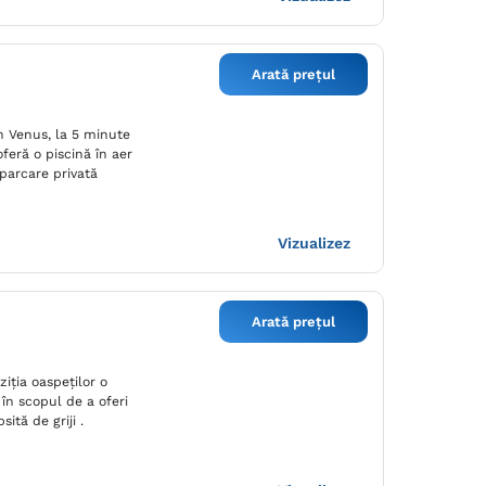
Arată prețul
n Venus, la 5 minute
oferă o piscină în aer
 parcare privată
Vizualizez
Arată prețul
iția oaspeților o
i în scopul de a oferi
sită de griji .