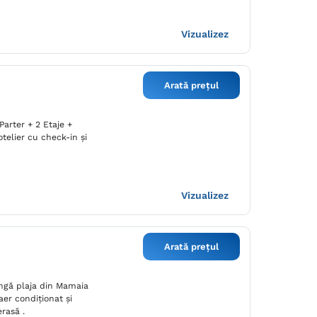
Vizualizez
Arată prețul
 Parter + 2 Etaje +
telier cu check-in și
Vizualizez
Arată prețul
ângă plaja din Mamaia
aer condiționat și
erasă .