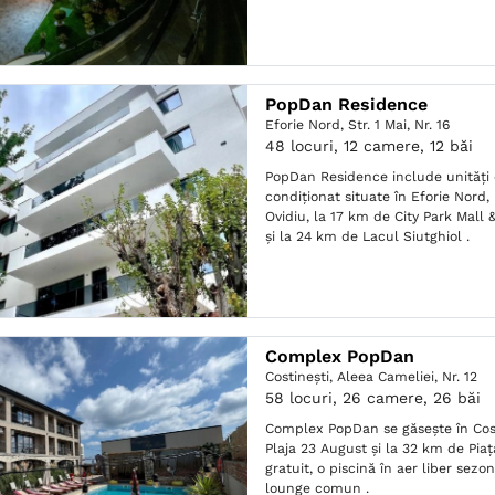
PopDan Residence
Eforie Nord,
Str. 1 Mai, Nr. 16
48 locuri, 12 camere, 12 băi
PopDan Residence include unități 
condiționat situate în Eforie Nord,
Ovidiu, la 17 km de City Park Mall
și la 24 km de Lacul Siutghiol .
Complex PopDan
Costineşti,
Aleea Cameliei, Nr. 12
58 locuri, 26 camere, 26 băi
Complex PopDan se găsește în Cost
Plaja 23 August și la 32 km de Piaţa
gratuit, o piscină în aer liber sezo
lounge comun .