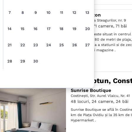
7
8
9
10
11
12
13
Hotel Proton
Neptun,
Aleea Steagurilor, nr. 9
146 locuri, 71 camere, 71 băi
14
15
16
17
18
19
20
Hotel Proton este situat in centrul
aproximativ 780 de metri de plaja,
21
22
23
24
25
26
27
de promenada a statiunii si de zec
restaurante si magazine .
28
29
30
rietății în apropiere de "Neptun, Cons
Sunrise Boutique
Costineşti,
Str. Aurel Vlaicu, Nr. 41
48 locuri, 24 camere, 24 băi
Sunrise Boutique se află în Costine
km de Piaţa Ovidiu și la 35 km de 
Hypermarket .