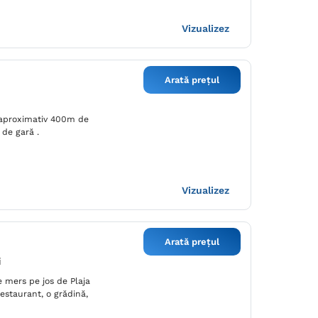
Vizualizez
Arată prețul
a aproximativ 400m de
 de gară .
Vizualizez
Arată prețul
i
 mers pe jos de Plaja
estaurant, o grădină,