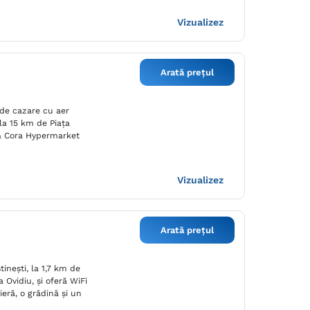
Vizualizez
Arată prețul
de cazare cu aer
 la 15 km de Piaţa
 & Cora Hypermarket
Vizualizez
Arată prețul
ineşti, la 1,7 km de
 Ovidiu, și oferă WiFi
nieră, o grădină și un