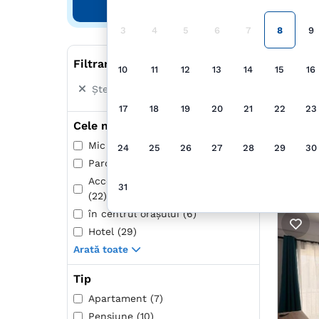
Căutare
3
4
5
6
7
8
9
Filtrare după
10
11
12
13
14
15
16
Șterge toate filtrele
17
18
19
20
21
22
23
Cele mai populare
Mic dejun inclus (19)
24
25
26
27
28
29
30
Parcare (94)
Acceptă animale de companie
31
Prop
(22)
în centrul oraşului (6)
Hotel (29)
Arată toate
Tip
Apartament (7)
Pensiune (10)