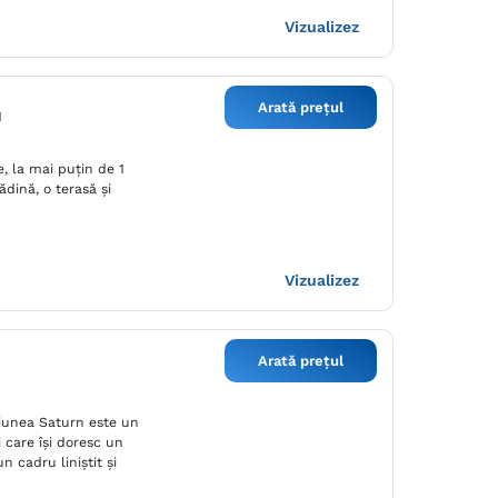
Vizualizez
Arată prețul
1
, la mai puțin de 1
dină, o terasă și
Vizualizez
Arată prețul
țiunea Saturn este un
i care își doresc un
n cadru liniștit și