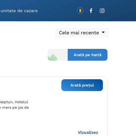
Rezervă cu vouchere!
 unitate de cazare
Cele mai recente
Arată pe hartă
Arată prețul
 Neptun, Hotelul
e mers pe jos de
Vizualizez