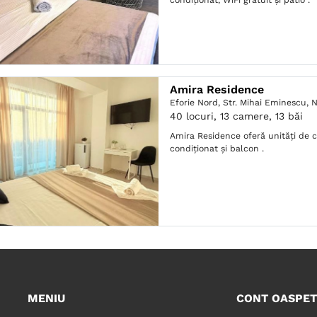
condiționat, WiFi gratuit și patio .
Amira Residence
Eforie Nord,
Str. Mihai Eminescu, N
40 locuri, 13 camere, 13 băi
Amira Residence oferă unități de 
condiționat și balcon .
MENIU
CONT OASPET