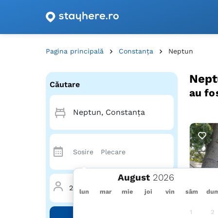
Oferte de cazare cu vouchere din România!
Pagina principală
Constanța
Neptun
Nept
Căutare
au fo
August
2 Adulți
·
0 Copii
·
1 Cameră
lun
mar
mie
joi
vin
sâm
du
1
2