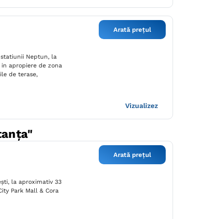
Arată prețul
 statiunii Neptun, la
 in apropiere de zona
ile de terase,
Vizualizez
tanța"
Arată prețul
şti, la aproximativ 33
City Park Mall & Cora