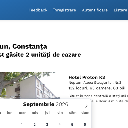
Feedback
Înregistrare
Autentificare
Listare
un, Constanța
st găsite 2 unităţi de cazare
Hotel Proton K3
Neptun,
Aleea Steagurilor, Nr.3
132 locuri, 63 camere, 63 băi
Situat în zona centrală a stațiunii
Proton K3 este la doar 9 minute d
Septembrie
plajă .
m
lun
mar
mie
joi
vin
sâm
dum
1
2
3
4
5
6