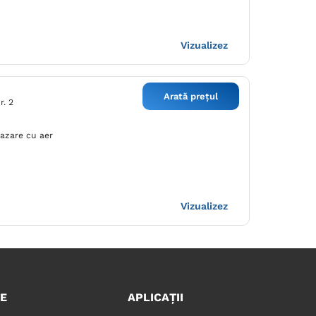
Vizualizez
Arată prețul
r. 2
cazare cu aer
Vizualizez
E
APLICAȚII