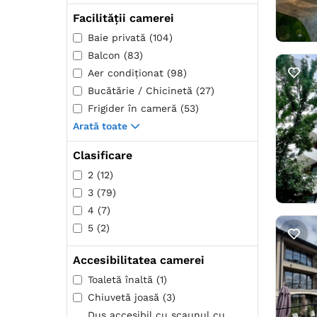
Facilității camerei
Baie privată (104)
Balcon (83)
Aer condiţionat (98)
Bucătărie / Chicinetă (27)
Frigider în cameră (53)
Arată toate
Clasificare
2 (12)
3 (79)
4 (7)
5 (2)
Accesibilitatea camerei
Toaletă înaltă (1)
Chiuvetă joasă (3)
Duș accesibil cu scaunul cu