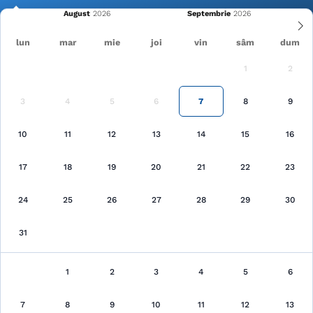
August
Septembrie
lun
mar
mie
joi
vin
sâm
dum
1
2
Cele mai recente
Pagina principală
Cazări
3
4
5
6
7
8
9
Căutare
10
11
12
13
14
15
16
17
18
19
20
21
22
23
24
25
26
27
28
29
30
31
Cazări
au fost găsite 15 unităţi de cazare
1
2
3
4
5
6
7
8
9
10
Arată pe hartă
11
12
13