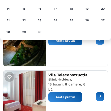
14
15
16
17
18
19
20
Vila Diamond
21
22
23
24
25
26
27
Saturn,
47 locuri, 23 camere, 23
28
29
30
băi
Arată prețul
Vila Teleconstrucția
Slănic-Moldova,
16 locuri, 6 camere, 6
băi
Arată prețul