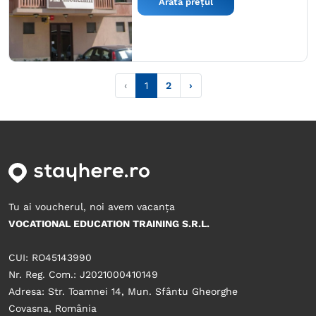
Arată prețul
‹
1
2
›
Tu ai voucherul, noi avem vacanța
VOCATIONAL EDUCATION TRAINING S.R.L.
CUI: RO45143990
Nr. Reg. Com.: J2021000410149
Adresa: Str. Toamnei 14, Mun. Sfântu Gheorghe
Covasna, România