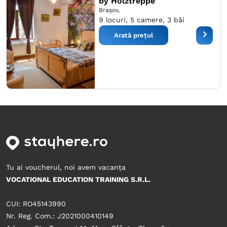
by Holztreppe
Braşov,
9 locuri, 5 camere, 3 băi
Arată prețul
Tu ai voucherul, noi avem vacanța
VOCATIONAL EDUCATION TRAINING S.R.L.
CUI: RO45143990
Nr. Reg. Com.: J2021000410149