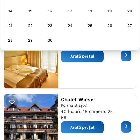
Arată pe hartă
14
15
16
17
18
19
20
21
22
23
24
25
26
27
Hotel Escalade
Poiana Braşov,
120 locuri, 60 camere,
28
29
30
60 băi
Arată prețul
Chalet Wiese
Poiana Braşov,
40 locuri, 18 camere, 23
băi
Arată prețul