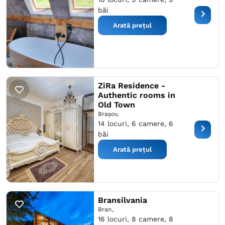
băi
Arată prețul
ZiRa Residence -
Authentic rooms in
Old Town
Braşov,
14 locuri, 6 camere, 6
băi
Arată prețul
Bransilvania
Bran,
16 locuri, 8 camere, 8