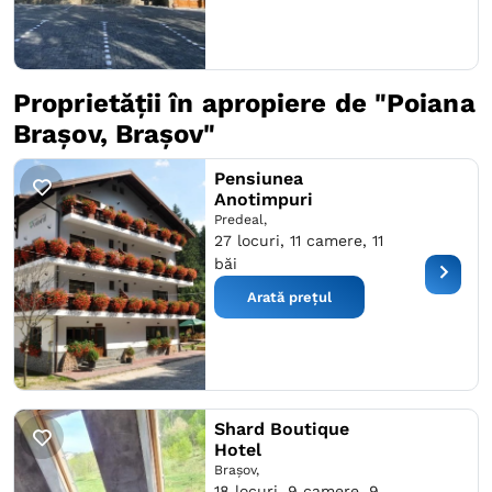
Proprietății în apropiere de "Poiana
Braşov, Brașov"
Pensiunea
Anotimpuri
Predeal,
27 locuri, 11 camere, 11
băi
Arată prețul
Shard Boutique
Hotel
Braşov,
18 locuri, 9 camere, 9