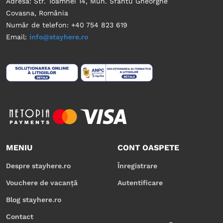
Adresa: Str. Toamnei 14, Mun. Sfântu Gheorghe
Covasna, România
Număr de telefon: +40 754 823 619
Email:
info@stayhere.ro
MENIU
CONT OASPETE
Despre stayhere.ro
Înregistrare
Vouchere de vacanță
Autentificare
Blog stayhere.ro
Contact