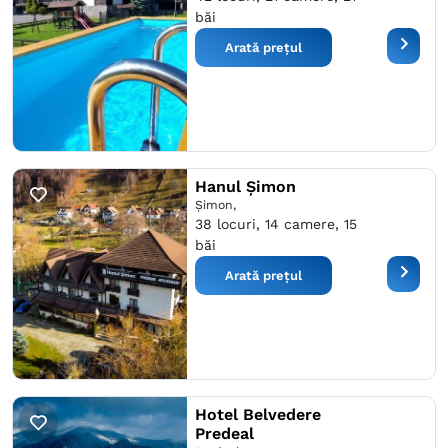
băi
Arată prețul
Hanul Șimon
Şimon,
38 locuri, 14 camere, 15
băi
Arată prețul
Hotel Belvedere
Predeal