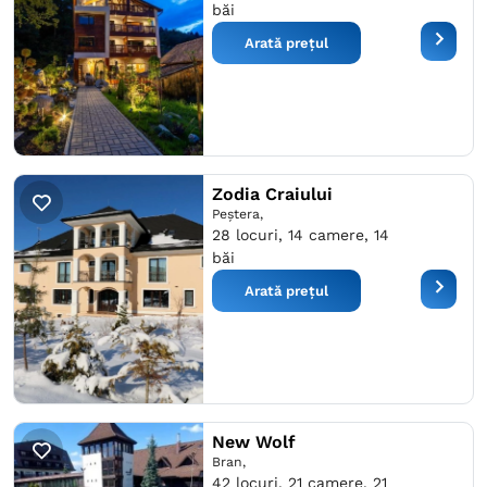
băi
Arată prețul
Zodia Craiului
Peştera,
28 locuri, 14 camere, 14
băi
Arată prețul
New Wolf
Bran,
42 locuri, 21 camere, 21