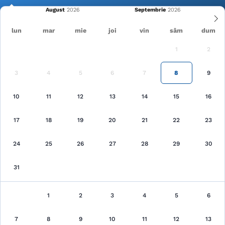
August
Septembrie
lun
mar
mie
joi
vin
sâm
dum
1
2
Cele mai recente
Pagina principală
Brașov
Poiana Braşov
3
4
5
6
7
8
9
10
11
12
13
14
15
16
Căutare
17
18
19
20
21
22
23
24
25
26
27
28
29
30
31
Poiana Braşov, Brașov
1
2
3
4
5
6
au fost găsite 2 unităţi de cazare
7
8
9
10
11
12
13