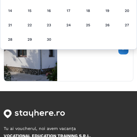
14
15
16
17
18
19
20
Pensiunea Ioana
21
22
23
24
25
26
27
Curtea de Argeş,
8 locuri, 3 camere, 3 băi
28
29
30
Arată prețul
Tu ai voucherul, noi avem vacanța
VOCATIONAL EDUCATION TRAINING S.R.L.