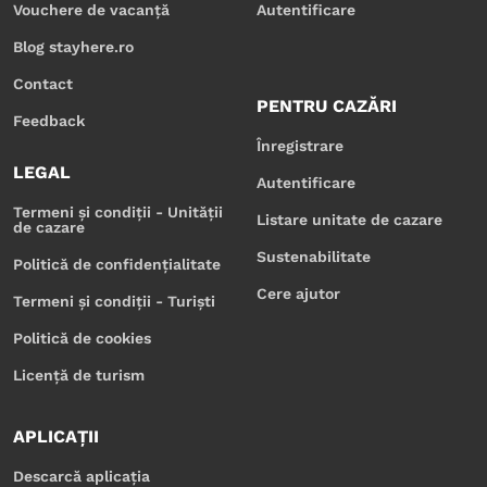
Vouchere de vacanță
Autentificare
Blog stayhere.ro
Contact
PENTRU CAZĂRI
Feedback
Înregistrare
LEGAL
Autentificare
Termeni și condiții - Unității
Listare unitate de cazare
de cazare
Sustenabilitate
Politică de confidențialitate
Cere ajutor
Termeni și condiții - Turiști
Politică de cookies
Licență de turism
APLICAȚII
Descarcă aplicația