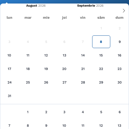
August
Septembrie
lun
mar
mie
joi
vin
sâm
dum
1
2
Cele mai recente
Pagina principală
Argeș
3
4
5
6
7
8
9
Căutare
10
11
12
13
14
15
16
17
18
19
20
21
22
23
24
25
26
27
28
29
30
31
Argeș
au fost găsite 1 unităţi de cazare
1
2
3
4
5
6
Arată pe hartă
7
8
9
10
11
12
13