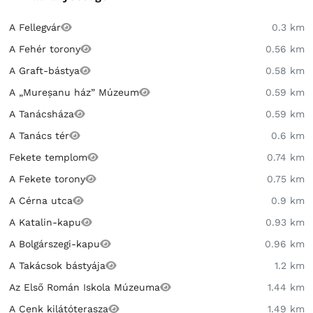
A Fellegvár
0.3 km
A Fehér torony
0.56 km
A Graft-bástya
0.58 km
A „Mureșanu ház” Múzeum
0.59 km
A Tanácsháza
0.59 km
A Tanács tér
0.6 km
Fekete templom
0.74 km
A Fekete torony
0.75 km
A Cérna utca
0.9 km
A Katalin-kapu
0.93 km
A Bolgárszegi-kapu
0.96 km
A Takácsok bástyája
1.2 km
Az Első Román Iskola Múzeuma
1.44 km
A Cenk kilátóterasza
1.49 km