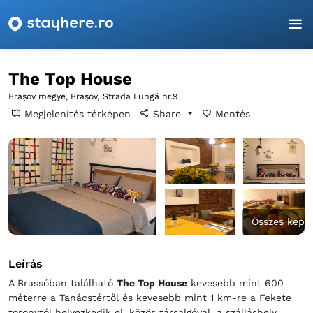
Főoldal
Brașov
Braşov
The Top House
The Top House
Brașov megye, Braşov,
Strada Lungă nr.9
Megjelenítés térképen
Share
Mentés
Összes kép
Leírás
A Brassóban található
The Top House
kevesebb mint 600
méterre a Tanácstértől és kevesebb mint 1 km-re a Fekete
toronytól helyezkedik el, közös társalgóval, a szálláshely