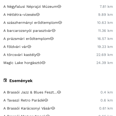
A Négyfalusi Néprajzi Múzeum
7.81 km
A Hétlétra-vízesés
9.89 km
A szászhermányi erődtemplom
10.63 km
A barcarozsnyói parasztvár
11.36 km
A prázsmári erődtemplom
16.57 km
A földvári vár
19.23 km
A törcsvári kastély
22.69 km
Magic Lake horgásztó
24.39 km
Események
A Brassói Jazz & Blues Feszt...
0.4 km
A Tavaszi Retro Parádé
0.6 km
A Brassói Karácsonyi Vásár
0.61 km