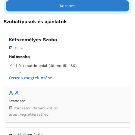
Keresés
Szobatípusok és ajánlatok
Kétszemélyes Szoba
15 m²
Hálószoba
1 Pat matrimonial (lățime 151-180)
Fürdőszoba
Összes megtekintése
saját -
Zuhanyzó
Ruhaszekrény
Szekrény
Minibár
Ágynemű
Standard
Laposképernyős tévé
Kábelcsatornák
Válasszon dátumokat az
Konnektor az ágy melett
Légkondicionáló
Szúnyogháló
árak megtekintéséhez
Törölközők
Ingyenes pipereholmi
WC-papír
Hajszárító
Tisztítószerek
Kávéfőző
Hűtőszekrény a szobában