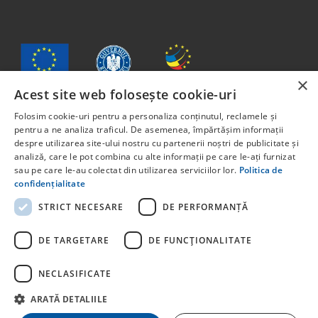
×
Acest site web folosește cookie-uri
Folosim cookie-uri pentru a personaliza conținutul, reclamele și
pentru a ne analiza traficul. De asemenea, împărtășim informații
Jelen anyag tartalma nem feltétlenül tükrözi az Európai Unió
despre utilizarea site-ului nostru cu partenerii noștri de publicitate și
vagy Románia Kormányának hivatalos álláspontját.
analiză, care le pot combina cu alte informații pe care le-ați furnizat
Az Európai Szociális Alapból, a Humán Tőke Operatív
sau pe care le-au colectat din utilizarea serviciilor lor.
Politica de
Program 2014-2020 keretében társfinanszírozott projekt. 6.
confidențialitate
prioritási tengely: Oktatás és kompetenciák. Pályázati
felhívás: POCU/829/6/13 – Innotech Student. A projekt címe:
STRICT NECESARE
DE PERFORMANȚĂ
STUDENT START-UP 1.0 Projektkód: 142131.
Az Európai Unió által társfinanszírozott egyéb programokkal
DE TARGETARE
DE FUNCŢIONALITATE
kapcsolatos részletes információkért kérjük, látogasson el a
NECLASIFICATE
ARATĂ DETALIILE