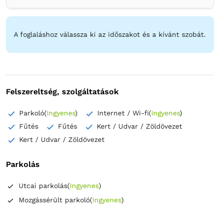
Törölközők
Ingyenes pipereholmi
WC-papír
Tükör
Hajszárító
Tisztítószerek
Kávéfőző
Hűtőszekrény a szobában
A foglaláshoz válassza ki az időszakot és a kívánt szobát.
Felszereltség, szolgáltatások
Parkoló
(
Ingyenes
)
Internet / Wi-fi
(
Ingyenes
)
Fűtés
Fűtés
Kert / Udvar / Zöldövezet
Kert / Udvar / Zöldövezet
Parkolás
Utcai parkolás
(
Ingyenes
)
Mozgássérült parkoló
(
Ingyenes
)