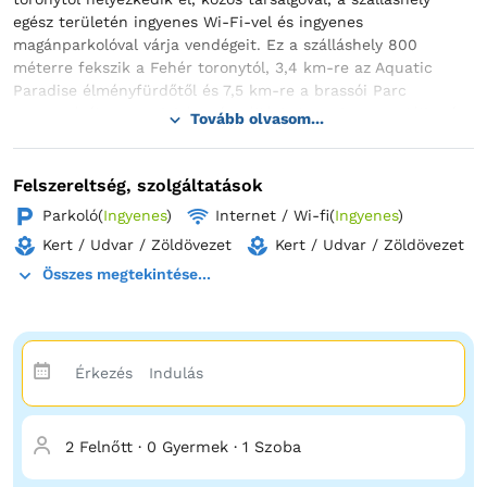
egész területén ingyenes Wi-Fi-vel és ingyenes
magánparkolóval várja vendégeit. Ez a szálláshely 800
méterre fekszik a Fehér toronytól, 3,4 km-re az Aquatic
Paradise élményfürdőtől és 7,5 km-re a brassói Parc
Aventurától. A nemdohányzó szálláshely 1,2 km-re található a
Tovább olvasom...
Cérna utcától. A szálloda szobái ülősarokkal, síkképernyős
kábel-TV-vel, valamint zuhanyzóval és ingyenes
piperecikkekkel ellátott saját fürdőszobával rendelkeznek. A
Felszereltség, szolgáltatások
The Top House szobáiban ágynemű és törölköző is biztosított.
Parkoló
(
Ingyenes
)
Internet / Wi-fi
(
Ingyenes
)
A szálláshely vendégei különféle tevékenységeket
Kert / Udvar / Zöldövezet
Kert / Udvar / Zöldövezet
élvezhetnek Brassóban és környékén, beleértve a síelést is. A
The Top House 13 km-re fekszik a szászhermányi
Összes megtekintése...
erődtemplomtól és 17 km-re a Dino Parctól.
2 Felnőtt
·
0 Gyermek
·
1 Szoba