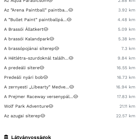
Az Aqua Paradicsom
2.88 km
Az ”Arena Paintball” paintba...
3.92 km
A ”Bullet Paint” paintballpá...
4.48 km
A Brassói Állatkert
5.09 km
A brassói Kalandpark
5.38 km
A brassópojánai síterep
7.3 km
A Hétlétra-szurdoknál találh...
9.84 km
A predeáli sítere
16.55 km
Predeáli nyári bob
16.73 km
A zernyesti „Libearty” Medve...
16.94 km
A Prejmer Raceway versenypál...
17.83 km
Wolf Park Adventure
21.11 km
Az azugai síterep
22.57 km
Látványosságok