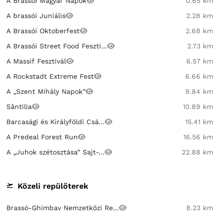
A Brassói Magyar Napok
0.65 km
A brassói Juniális
2.28 km
A Brassói Oktoberfest
2.68 km
A Brassói Street Food Feszti...
2.73 km
A Massif Fesztivál
6.57 km
A Rockstadt Extreme Fest
6.66 km
A „Szent Mihály Napok”
9.84 km
Sântilia
10.89 km
Barcasági és Királyföldi Csá...
15.41 km
A Predeal Forest Run
16.56 km
A „Juhok szétosztása” Sajt-...
22.88 km
Közeli repülőterek
Brassó-Ghimbav Nemzetközi Re...
8.23 km