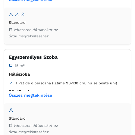
1 Canapea extensibilă (1 persoană)
Fürdőszoba
Standard
saját -
Zuhanyzó
Válasszon dátumokat az
árak megtekintéséhez
Ruhaszekrény
Minibár
Ágynemű
Laposképernyős tévé
Kábelcsatornák
Konnektor az ágy melett
Légkondicionáló
Szúnyogháló
Egyszemélyes Szoba
Törölközők
Ingyenes pipereholmi
WC-papír
Hajszárító
Tisztítószerek
Kávéfőző
15 m²
Hűtőszekrény a szobában
Hálószoba
1 Pat de o persoană (lățime 90-130 cm, nu se poate uni)
Fürdőszoba
Összes megtekintése
saját -
Zuhanyzó
Ruhaszekrény
Minibár
Ágynemű
Standard
Laposképernyős tévé
Kábelcsatornák
Válasszon dátumokat az
Konnektor az ágy melett
Légkondicionáló
Szúnyogháló
árak megtekintéséhez