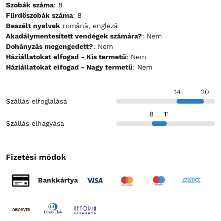
Szobák száma
: 8
Fürdőszobák száma
: 8
Beszélt nyelvek
română, engleză
Akadálymentesített vendégek számára?
: Nem
Dohányzás megengedett?
: Nem
Háziállatokat elfogad - Kis termetű
: Nem
Háziállatokat elfogad - Nagy termetű
: Nem
14
20
Szállás elfoglalása
8
11
Szállás elhagyása
Fizetési módok
Bankkártya