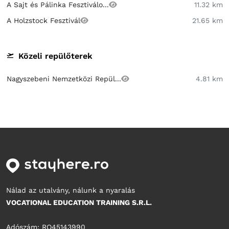
A Sajt és Pálinka Fesztiválo...
11.32 km
A Holzstock Fesztivál
21.65 km
Közeli repülőterek
Nagyszebeni Nemzetközi Repül...
4.81 km
Nálad az utalvány, nálunk a nyaralás
VOCATIONAL EDUCATION TRAINING S.R.L.
Adószám: RO45143990