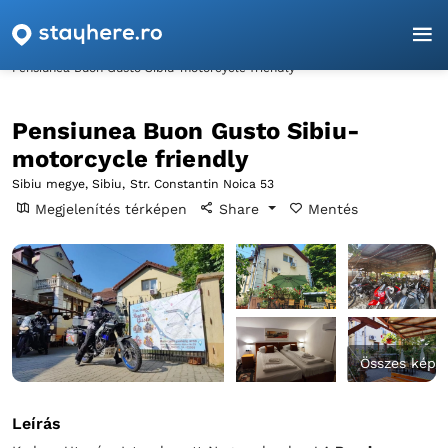
Főoldal
Sibiu
Sibiu
Pensiunea Buon Gusto Sibiu-motorcycle friendly
Pensiunea Buon Gusto Sibiu-
motorcycle friendly
Sibiu megye, Sibiu,
Str. Constantin Noica 53
Megjelenítés térképen
Share
Mentés
Összes kép
Leírás