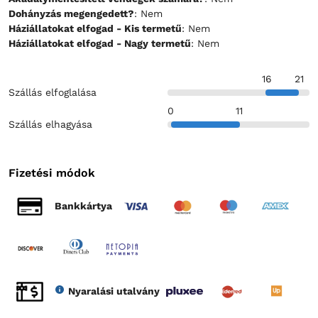
Dohányzás megengedett?
: Nem
Háziállatokat elfogad - Kis termetű
: Nem
Háziállatokat elfogad - Nagy termetű
: Nem
16
21
Szállás elfoglalása
0
11
Szállás elhagyása
Fizetési módok
Bankkártya
Nyaralási utalvány