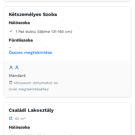
Kétszemélyes Szoba
Hálószoba
1 Pat dublu (lățime 131-150 cm)
Fürdőszoba
saját -
Zuhanyzó
Összes megtekintése
Szekrény
Ruha válfák
Ágynemű
Laposképernyős tévé
Kábelcsatornák
Standard
Konnektor az ágy melett
Légkondicionáló
Törölközők
Válasszon dátumokat az
Ingyenes pipereholmi
WC-papír
Tükör
Hajszárító
árak megtekintéséhez
Családi Lakosztály
40 m²
Hálószoba