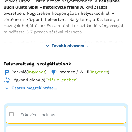
Kedves Utazó ~ Isten hozott Nagyszebenben! A
Pensiunea
Buon Gusto Sibiu - motorcycle friendly,
kiváltságos
övezetben, Nagyszeben központjában helyezkedik el. A
történelmi központ, beleértve a Nagy teret, a Kis teret, a
Hazugok hídját és az összes főbb turisztikai látványosságot,
mindössze 5-7 perces sétával elérhető.
A nagyszebeni Ortodox Érseki Székesegyház körülbelül 600
Tovább olvasom...
méterre található a szálláshelytől. A legközelebbi buszmegálló
mintegy 300 méterre van. A vasútállomás és a
buszpályaudvar nagyjából 800 méterre helyezkedik el a
Felszereltség, szolgáltatások
szállástól. A környéken éttermek, cukrászdák, kávézók,
Parkoló
(
Ingyenes
)
Internet / Wi-fi
(
Ingyenes
)
valamint élelmiszer- és vegyesboltok is találhatók. A Polisano
Klinika körülbelül 300 méterre, míg a CF Kórház velünk egy
Légkondicionáló
(
Felár ellenében
)
utcában, mintegy 150 méterre található a szálláshelytől.
Összes megtekintése...