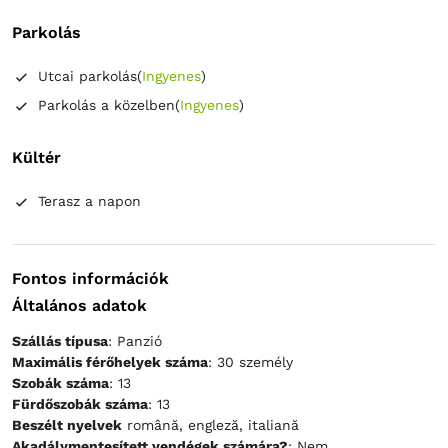
Parkolás
Utcai parkolás
(
Ingyenes
)
Parkolás a közelben
(
Ingyenes
)
Kültér
Terasz a napon
Fontos információk
Általános adatok
Szállás típusa
: Panzió
Maximális férőhelyek száma
: 30 személy
Szobák száma
: 13
Fürdőszobák száma
: 13
Beszélt nyelvek
română, engleză, italiană
Akadálymentesített vendégek számára?
: Nem