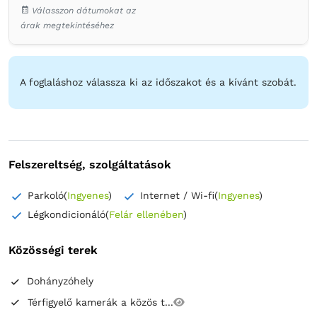
Szekrény
Ágynemű
Laposképernyős tévé
Válasszon dátumokat az
Kábelcsatornák
Légkondicionáló
Fa padló vagy parkett
árak megtekintéséhez
Törölközők
Ingyenes pipereholmi
WC-papír
Tükör
Hajszárító
A foglaláshoz válassza ki az időszakot és a kívánt szobát.
Felszereltség, szolgáltatások
Parkoló
(
Ingyenes
)
Internet / Wi-fi
(
Ingyenes
)
Légkondicionáló
(
Felár ellenében
)
Közösségi terek
Dohányzóhely
Térfigyelő kamerák a közös t...