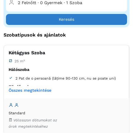
2 Felnőtt
·
0 Gyermek
·
1 Szoba
Keresés
Szobatípusok és ajánlatok
Kétágyas Szoba
25 m²
Hálószoba
2 Pat de o persoană (lățime 90-130 cm, nu se poate uni)
Fürdőszoba
Összes megtekintése
saját -
Zuhanyzó
Ruhaszekrény
Szekrény
Ruha válfák
Íróasztal
Standard
Ágynemű
Laposképernyős tévé
Kábelcsatornák
Válasszon dátumokat az
Konnektor az ágy melett
Légkondicionáló
árak megtekintéséhez
Ingyenes pipereholmi
WC-papír
Hajszárító