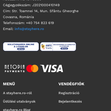
Cégjegyzékszám: J2021000410149
Cím: Str. Toamnei 14, Mun. Sfântu Gheorghe
Covasna, Románia
Telefonszám: +40 754 823 619
Email:
info@stayhere.ro
MENÜ
VENDÉGFIÓK
A stayhere.ro-ról
Regisztráció
Üdülési utalványok
Bejelentkezés
stayhere.ro Blog