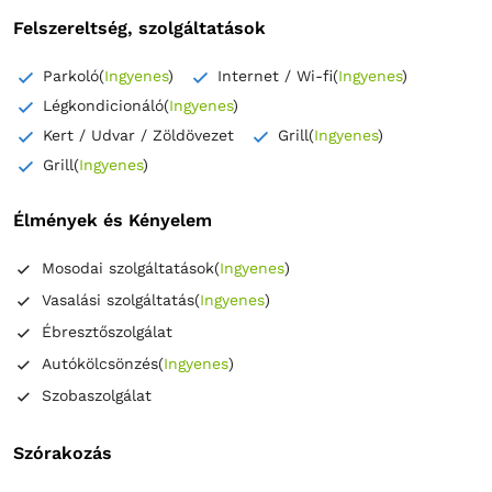
Felszereltség, szolgáltatások
Parkoló
(
Ingyenes
)
Internet / Wi-fi
(
Ingyenes
)
Légkondicionáló
(
Ingyenes
)
Kert / Udvar / Zöldövezet
Grill
(
Ingyenes
)
Grill
(
Ingyenes
)
Élmények és Kényelem
Mosodai szolgáltatások
(
Ingyenes
)
Vasalási szolgáltatás
(
Ingyenes
)
Ébresztőszolgálat
Autókölcsönzés
(
Ingyenes
)
Szobaszolgálat
Szórakozás