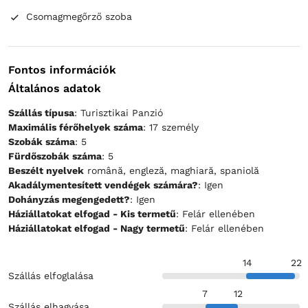
Csomagmegőrző szoba
Fontos információk
Általános adatok
Szállás típusa
: Turisztikai Panzió
Maximális férőhelyek száma
: 17 személy
Szobák száma
: 5
Fürdőszobák száma
: 5
Beszélt nyelvek
română, engleză, maghiară, spaniolă
Akadálymentesített vendégek számára?
: Igen
Dohányzás megengedett?
: Igen
Háziállatokat elfogad - Kis termetű
: Felár ellenében
Háziállatokat elfogad - Nagy termetű
: Felár ellenében
14
22
Szállás elfoglalása
7
12
Szállás elhagyása