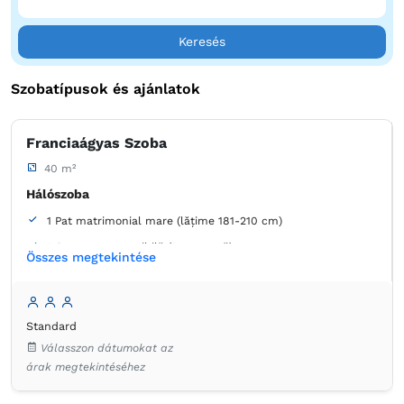
Keresés
Szobatípusok és ajánlatok
Franciaágyas Szoba
40 m²
Hálószoba
1 Pat matrimonial mare (lățime 181-210 cm)
1 Canapea extensibilă (1 persoană)
Összes megtekintése
Fürdőszoba
saját -
Zuhanyzó
Standard
Ruhaszekrény
Szekrény
Ruha válfák
Ágynemű
Válasszon dátumokat az
Laposképernyős tévé
Légkondicionáló
árak megtekintéséhez
Fa padló vagy parkett
Törölközők
Ingyenes pipereholmi
WC-papír
Hajszárító
Hűtőszekrény a szobában