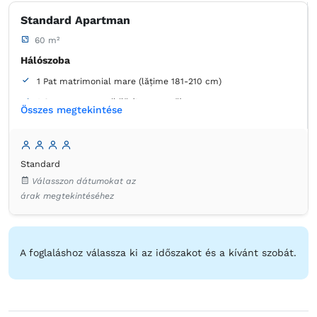
Standard Apartman
60 m²
Hálószoba
1 Pat matrimonial mare (lățime 181-210 cm)
1 Canapea extensibilă (1 persoană)
Összes megtekintése
Nappali
1 Canapea extensibilă (1 persoană)
Fürdőszoba
Standard
Válasszon dátumokat az
saját -
Kád
árak megtekintéséhez
Extra hosszú ágy
Ruhaszekrény
Szekrény
Ruha válfák
Ágynemű
Laposképernyős tévé
Fa padló vagy parkett
Törölközők
Ingyenes pipereholmi
A foglaláshoz válassza ki az időszakot és a kívánt szobát.
WC-papír
Hajszárító