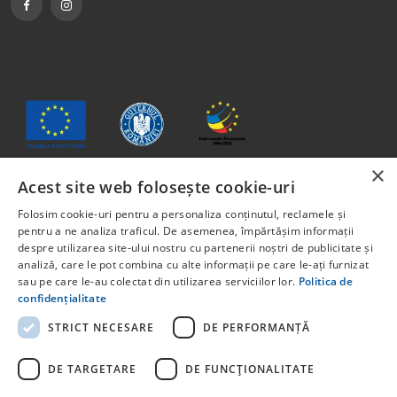
×
Acest site web folosește cookie-uri
Jelen anyag tartalma nem feltétlenül tükrözi az Európai Unió
Folosim cookie-uri pentru a personaliza conținutul, reclamele și
vagy Románia Kormányának hivatalos álláspontját.
pentru a ne analiza traficul. De asemenea, împărtășim informații
Az Európai Szociális Alapból, a Humán Tőke Operatív
despre utilizarea site-ului nostru cu partenerii noștri de publicitate și
analiză, care le pot combina cu alte informații pe care le-ați furnizat
Program 2014-2020 keretében társfinanszírozott projekt. 6.
sau pe care le-au colectat din utilizarea serviciilor lor.
Politica de
prioritási tengely: Oktatás és kompetenciák. Pályázati
confidențialitate
felhívás: POCU/829/6/13 – Innotech Student. A projekt címe:
STUDENT START-UP 1.0 Projektkód: 142131.
STRICT NECESARE
DE PERFORMANȚĂ
Az Európai Unió által társfinanszírozott egyéb programokkal
kapcsolatos részletes információkért kérjük, látogasson el a
DE TARGETARE
DE FUNCŢIONALITATE