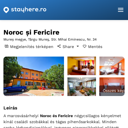
Főoldal
Mureș
Târgu Mureş
Noroc și Fericire
Noroc și Fericire
Mureș megye, Târgu Mureş,
Str. Mihai Eminescu, Nr. 34
Megjelenítés térképen
Share
Mentés
Összes kép
Leírás
A marosvásárhelyi
Noroc és Fericire
négycsillagos kényelmet
kínál családi szobákkal és tágas pihenősarkokkal. Minden
szoba légkondicionálóval, ingyenes piperecikkekkel ellátott