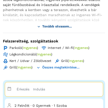
saját fürdőszobával és íróasztallal rendelkezik. A vendégek
pihenhetnek a kertben vagy a teraszon, élvezhetik a bár
kínálatát, és kapcsolatban maradhatnak az ingyenes Wi-Fi-
nek köszönhetően. A további kényelmi szolgáltatások közé
tartozik egy játékterem, egy piknikezőhely és grillezési
Tovább olvasom...
lehetőség. A panzió felár ellenében transzferszolgáltatást,
valamint mosodát, autókölcsönzést és csomagmegőrzőt is
kínál. A helyszínen ingyenes magánparkoló áll rendelkezésre,
Felszereltség, szolgáltatások
az expressz be- és kijelentkezés pedig még gördülékenyebbé
Parkoló
(
Ingyenes
)
Internet / Wi-fi
(
Ingyenes
)
teszi az itt-tartózkodást. A marosvásárhelyi repülőtértől 18
Légkondicionáló
(
Ingyenes
)
km-re található Noroc és Fericire békés környezetet biztosít,
ahonnan könnyen megközelíthetők a helyi látnivalók. A
Kert / Udvar / Zöldövezet
Grill
(
Ingyenes
)
szálláshelyet a vendégek rendkívül nagyra értékelik a szobák
Grill
(
Ingyenes
)
Összes megtekintése...
kényelme, a tisztaság és a nyugalom miatt.
2 Felnőtt
·
0 Gyermek
·
1 Szoba