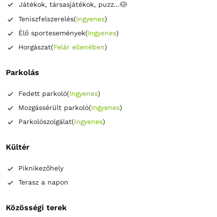
Játékok, társasjátékok, puzz...
Teniszfelszerelés
(
Ingyenes
)
Élő sportesemények
(
Ingyenes
)
Horgászat
(
Felár ellenében
)
Parkolás
Fedett parkoló
(
Ingyenes
)
Mozgássérült parkoló
(
Ingyenes
)
Parkolószolgálat
(
Ingyenes
)
Kültér
Piknikezőhely
Terasz a napon
Közösségi terek