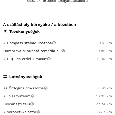
első, aki értékeli szolgáltatásaikat!
A szálláshely környéke / a közelben
Tevékenységek
A Compass szabadulószoba
0.51 km
Dumbrava Minunată tematikus...
0.85 km
A Huțulca erdei kisvasút
18.06 km
Látványosságok
Az Ördögmalom-szoros
6.91 km
A Tojásmúzeum
10.93 km
Ciocănești falu
22.24 km
A Voroneț-kolostor
22.7 km