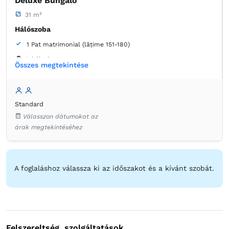
Deluxe Bungaló
31 m²
Hálószoba
1 Pat matrimonial (lățime 151-180)
Erkély / terasz
Összes megtekintése
Fürdőszoba
saját -
Zuhanyzó
Standard
Asztal
Minibár
Ágynemű
Laposképernyős tévé
Válasszon dátumokat az
Konnektor az ágy melett
Hangszigetelés
Szúnyogháló
árak megtekintéséhez
Törölközők
Ingyenes pipereholmi
WC-papír
Tükör
Hajszárító
Házipapucs
Tisztítószerek
Kávéfőző
A foglaláshoz válassza ki az időszakot és a kívánt szobát.
Felszereltség, szolgáltatások