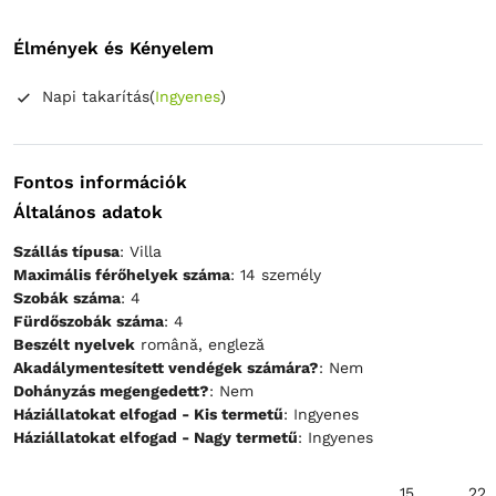
Élmények és Kényelem
Napi takarítás
(
Ingyenes
)
Fontos információk
Általános adatok
Szállás típusa
: Villa
Maximális férőhelyek száma
: 14 személy
Szobák száma
: 4
Fürdőszobák száma
: 4
Beszélt nyelvek
română, engleză
Akadálymentesített vendégek számára?
: Nem
Dohányzás megengedett?
: Nem
Háziállatokat elfogad - Kis termetű
: Ingyenes
Háziállatokat elfogad - Nagy termetű
: Ingyenes
15
22