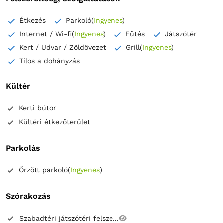
Étkezés
Parkoló
(
Ingyenes
)
Internet / Wi-fi
(
Ingyenes
)
Fűtés
Játszótér
Kert / Udvar / Zöldövezet
Grill
(
Ingyenes
)
Tilos a dohányzás
Kültér
Kerti bútor
Kültéri étkezőterület
Parkolás
Őrzött parkoló
(
Ingyenes
)
Szórakozás
Szabadtéri játszótéri felsze...