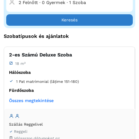
2 Felnőtt
·
0 Gyermek
·
1 Szoba
révén autentikus élményben lesz része Bukovina szívében.
Foglaljon most, és tegye emlékezetessé utazását!
Keresés
Szobatípusok és ajánlatok
2-es Számú Deluxe Szoba
18 m²
Hálószoba
1 Pat matrimonial (lățime 151-180)
Fürdőszoba
saját -
Zuhanyzó
Összes megtekintése
Extra hosszú ágy
Asztal
Íróasztal
Minibár
Ágynemű
Laposképernyős tévé
Szállás Reggelivel
Konnektor az ágy melett
Hangszigetelés
Szúnyogháló
Reggeli
Törölközők
Ingyenes pipereholmi
WC-papír
Válasszon dátumokat az