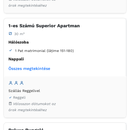
Hajszárító
Házipapucs
Tisztítószerek
Kávéfőző
árak megtekintéséhez
Hűtőszekrény a szobában
1-es Számú Superior Apartman
30 m²
Hálószoba
1 Pat matrimonial (lățime 151-180)
Nappali
1 Canapea extensibilă (1 persoană)
Összes megtekintése
Fürdőszoba
saját -
Zuhanyzó
Szállás Reggelivel
Reggeli
Extra hosszú ágy
Kanapé
Asztal
Íróasztal
Válasszon dátumokat az
Minibár
Ágynemű
Laposképernyős tévé
árak megtekintéséhez
Hangszigetelés
Szúnyogháló
Törölközők
Ingyenes pipereholmi
WC-papír
Tükör
Hajszárító
Házipapucs
Kávéfőző
Hűtőszekrény a szobában