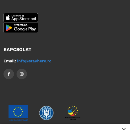
KAPCSOLAT
Email:
info@stayhere.ro
×