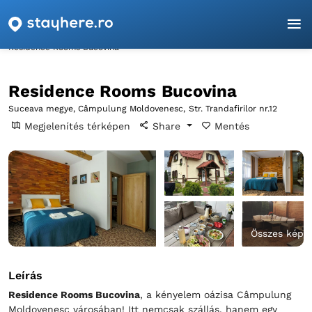
Főoldal
Suceava
Câmpulung Moldovenesc
Residence Rooms Bucovina
Residence Rooms Bucovina
Suceava megye, Câmpulung Moldovenesc,
Str. Trandafirilor nr.12
Megjelenítés térképen
Share
Mentés
Összes kép
Leírás
Residence Rooms Bucovina
, a kényelem oázisa Câmpulung
Moldovenesc városában! Itt nemcsak szállás, hanem egy