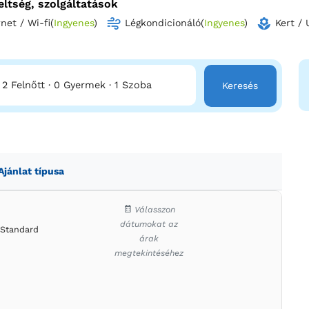
eltség, szolgáltatások
rnet / Wi-fi
(
Ingyenes
)
Légkondicionáló
(
Ingyenes
)
Kert / 
2 Felnőtt
·
0 Gyermek
·
1 Szoba
Keresés
Ajánlat típusa
Válasszon
dátumokat az
Standard
árak
megtekintéséhez