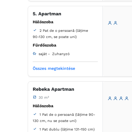
Főzőlap
Asztal
Laposképernyős tévé
Kábelcsatornák
5. Apartman
Konnektor az ágy melett
Hálószoba
Légkondicionáló
2 Pat de o persoană (lățime
Fa padló vagy parkett
90-130 cm, se poate uni)
Törölközők
Ingyenes pipereholmi
Fürdőszoba
WC-papír
Tükör
Hajszárító
saját -
Zuhanyzó
Vízforraló
Kávéfőző
Hűtőszekrény
Összes megtekintése
Mikrohullámú sütő
Ruha válfák
Asztal
Konyhai eszközök
Sütő
Ágynemű
Főzőlap
Asztal
Laposképernyős tévé
Kábelcsatornák
Rebeka Apartman
Konnektor az ágy melett
30 m²
Légkondicionáló
Hálószoba
Fa padló vagy parkett
Törölközők
1 Pat de o persoană (lățime 90-
Ingyenes pipereholmi
130 cm, nu se poate uni)
WC-papír
Tükör
Hajszárító
1 Pat dublu (lățime 131-150 cm)
Vízforraló
Kávéfőző