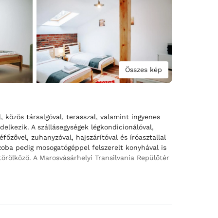
Összes kép
, közös társalgóval, terasszal, valamint ingyenes
delkezik. A szállásegységek légkondicionálóval,
őzővel, zuhanyzóval, hajszárítóval és íróasztallal
zoba pedig mosogatógéppel felszerelt konyhával is
örölköző. A Marosvásárhelyi Transilvania Repülőtér