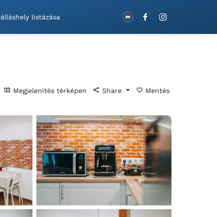
Foglaljon utalványokkal!
álláshely listázása
Megjelenítés térképen
Share
Mentés