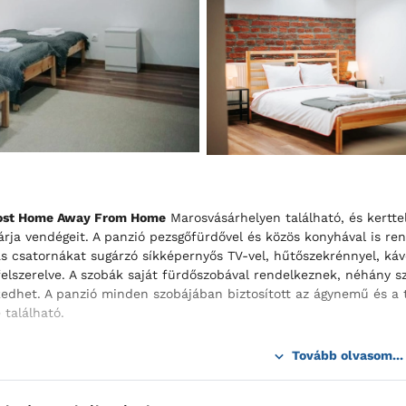
Host Home Away From Home
Marosvásárhelyen található, és kerttel
várja vendégeit. A panzió pezsgőfürdővel és közös konyhával is ren
 csatornákat sugárzó síkképernyős TV-vel, hűtőszekrénnyel, kávéf
elszerelve. A szobák saját fürdőszobával rendelkeznek, néhány s
edhet. A panzió minden szobájában biztosított az ágynemű és a t
 található.
Tovább olvasom...