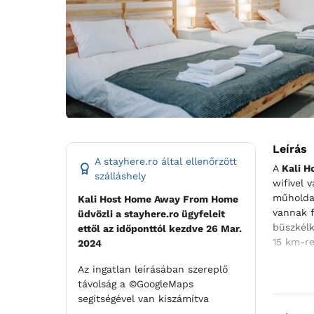
Leírás
A stayhere.ro által ellenőrzött
A
Kali 
szálláshely
wifivel 
műholdas
Kali Host Home Away From Home
vannak f
üdvözli a stayhere.ro ügyfeleit
büszkélk
ettől az időponttól kezdve 26 Mar.
15 km-re
2024
Az ingatlan leírásában szereplő
távolság a ©GoogleMaps
segítségével van kiszámítva