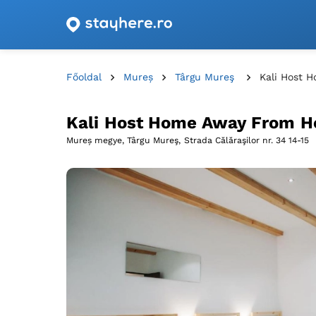
Szállásajánlatok utalványokkal Romániában!
Főoldal
Mureș
Târgu Mureş
Kali Host 
Kali Host Home Away From 
Mureș megye, Târgu Mureş,
Strada Călăraşilor nr. 34 14-15