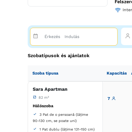
Felszer
Inte
Szobatípusok és ajánlatok
Szoba típusa
Kapacitás
Sara Apartman
82 m²
7
Hálószoba
3 Pat de o persoană (lățime
90-130 cm, se poate uni)
1 Pat dublu (lățime 131-150 cm)