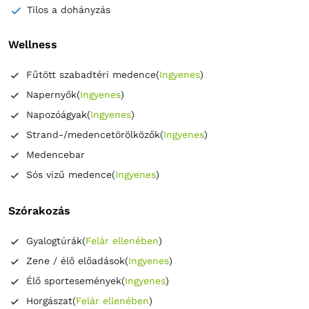
Tilos a dohányzás
Wellness
Fűtött szabadtéri medence
(
Ingyenes
)
Napernyők
(
Ingyenes
)
Napozóágyak
(
Ingyenes
)
Strand-/medencetörölközők
(
Ingyenes
)
Medencebar
Sós vizű medence
(
Ingyenes
)
Szórakozás
Gyalogtúrák
(
Felár ellenében
)
Zene / élő előadások
(
Ingyenes
)
Élő sportesemények
(
Ingyenes
)
Horgászat
(
Felár ellenében
)