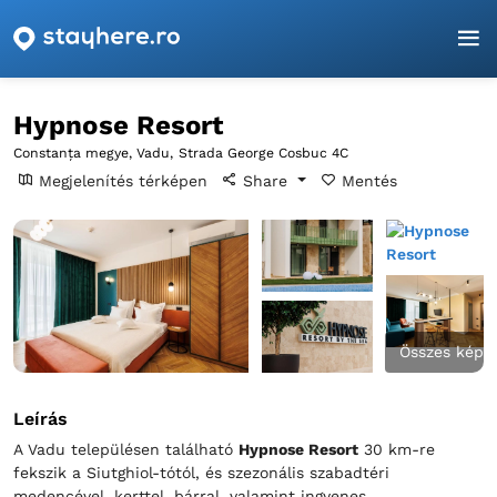
Főoldal
Constanța
Vadu
Hypnose Resort
Hypnose Resort
Constanța megye, Vadu,
Strada George Cosbuc 4C
Megjelenítés térképen
Share
Mentés
Összes kép
Leírás
A Vadu településen található
Hypnose Resort
30 km-re
fekszik a Siutghiol-tótól, és szezonális szabadtéri
medencével, kerttel, bárral, valamint ingyenes