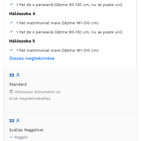
1 Pat de o persoană (lățime 90-130 cm, nu se poate uni)
Hálószoba 4
1 Pat matrimonial mare (lățime 181-210 cm)
1 Pat de o persoană (lățime 90-130 cm, nu se poate uni)
Hálószoba 5
1 Pat matrimonial mare (lățime 181-210 cm)
Összes megtekintése
Hálószoba 6
1 Pat matrimonial mare (lățime 181-210 cm)
22
2 Canapea extensibilă (1 persoană)
Standard
Hálószoba 7
Válasszon dátumokat az
1 Pat matrimonial mare (lățime 181-210 cm)
árak megtekintéséhez
2 Canapea extensibilă (1 persoană)
Fürdőszoba 1
22
saját -
Zuhanyzó
Fürdőszoba 2
Szállás Reggelivel
Reggeli
saját -
Zuhanyzó