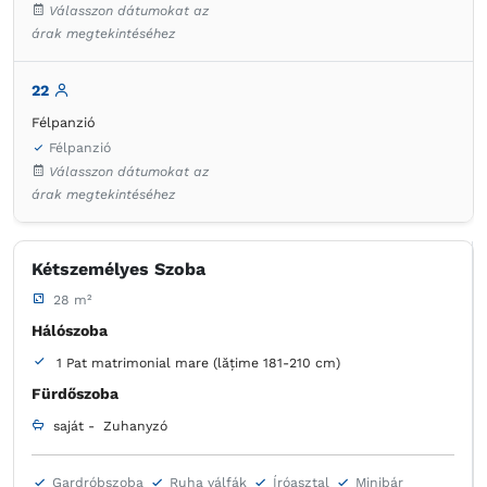
Válasszon dátumokat az
Fürdőszoba 3
árak megtekintéséhez
saját -
Zuhanyzó
Fürdőszoba 4
22
saját -
Zuhanyzó
Félpanzió
Fürdőszoba 5
Félpanzió
saját -
Zuhanyzó
Válasszon dátumokat az
Fürdőszoba 6
árak megtekintéséhez
saját -
Zuhanyzó
Fürdőszoba 7
saját -
Zuhanyzó
Kétszemélyes Szoba
28 m²
Ruhaszekrény
Szekrény
Gardróbszoba
Kanapé
Hálószoba
Íróasztal
Minibár
Széf
Vasaló
Ventilátor
1 Pat matrimonial mare (lățime 181-210 cm)
Ágynemű
Laposképernyős tévé
Kábelcsatornák
Hangszigetelés
Légkondicionáló
Szúnyogháló
Fürdőszoba
Törölközők
Ingyenes pipereholmi
WC-papír
saját -
Zuhanyzó
Hajszárító
Fürdőköpeny
Házipapucs
Gardróbszoba
Ruha válfák
Íróasztal
Minibár