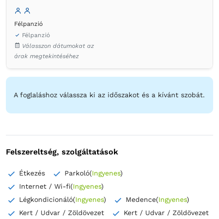
Félpanzió
Félpanzió
Válasszon dátumokat az
árak megtekintéséhez
A foglaláshoz válassza ki az időszakot és a kívánt szobát.
Felszereltség, szolgáltatások
Étkezés
Parkoló
(
Ingyenes
)
Internet / Wi-fi
(
Ingyenes
)
Légkondicionáló
(
Ingyenes
)
Medence
(
Ingyenes
)
Kert / Udvar / Zöldövezet
Kert / Udvar / Zöldövezet