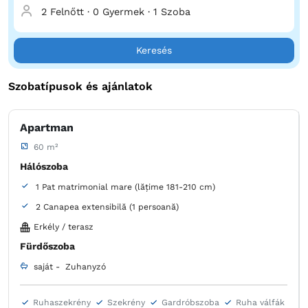
2 Felnőtt
·
0 Gyermek
·
1 Szoba
Keresés
Szobatípusok és ajánlatok
Apartman
60 m²
Hálószoba
1 Pat matrimonial mare (lățime 181-210 cm)
2 Canapea extensibilă (1 persoană)
Erkély / terasz
Fürdőszoba
saját -
Zuhanyzó
Ruhaszekrény
Szekrény
Gardróbszoba
Ruha válfák