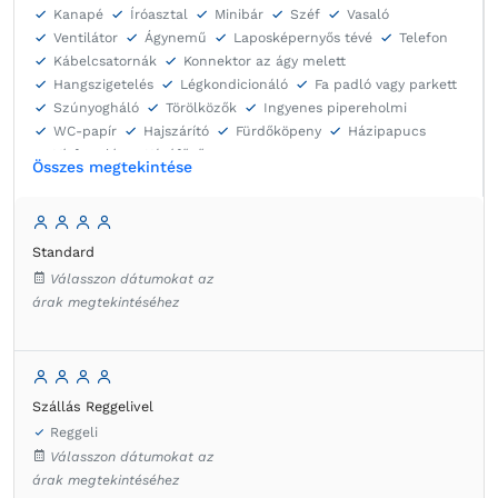
Kanapé
Íróasztal
Minibár
Széf
Vasaló
Ventilátor
Ágynemű
Laposképernyős tévé
Telefon
Kábelcsatornák
Konnektor az ágy melett
Hangszigetelés
Légkondicionáló
Fa padló vagy parkett
Szúnyogháló
Törölközők
Ingyenes pipereholmi
WC-papír
Hajszárító
Fürdőköpeny
Házipapucs
Vízforraló
Kávéfőző
Összes megtekintése
Standard
Válasszon dátumokat az
árak megtekintéséhez
Szállás Reggelivel
Reggeli
Válasszon dátumokat az
árak megtekintéséhez