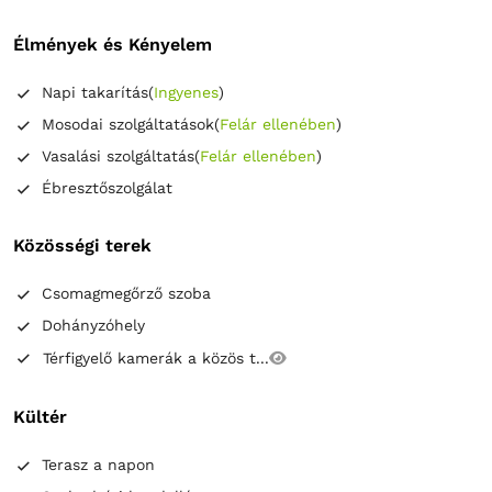
Élmények és Kényelem
Napi takarítás
(
Ingyenes
)
Mosodai szolgáltatások
(
Felár ellenében
)
Vasalási szolgáltatás
(
Felár ellenében
)
Ébresztőszolgálat
Közösségi terek
Csomagmegőrző szoba
Dohányzóhely
Térfigyelő kamerák a közös t...
Kültér
Terasz a napon