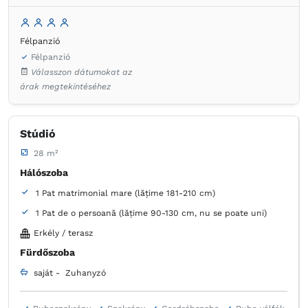
Félpanzió
Félpanzió
Válasszon dátumokat az
árak megtekintéséhez
Stúdió
28 m²
Hálószoba
1 Pat matrimonial mare (lățime 181-210 cm)
1 Pat de o persoană (lățime 90-130 cm, nu se poate uni)
Erkély / terasz
Fürdőszoba
saját -
Zuhanyzó