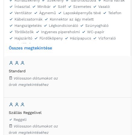
Ruhaszekrény
Szekrény
Gardróbszoba
Ruha válfák
Íróasztal
Minibár
Széf
Szemetes
Vasaló
Ventilátor
Ágynemű
Laposképernyős tévé
Telefon
Kábelcsatornák
Konnektor az ágy melett
Hangszigetelés
Légkondicionáló
Szúnyogháló
Törölközők
Ingyenes pipereholmi
WC-papír
Hajszárító
Fürdőköpeny
Házipapucs
Vízforraló
Kávéfőző
Összes megtekintése
Standard
Válasszon dátumokat az
árak megtekintéséhez
Szállás Reggelivel
Reggeli
Válasszon dátumokat az
árak megtekintéséhez