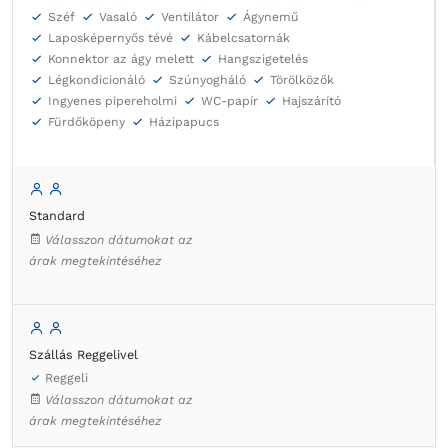
Széf
Vasaló
Ventilátor
Ágynemű
Laposképernyős tévé
Kábelcsatornák
Konnektor az ágy melett
Hangszigetelés
Légkondicionáló
Szúnyogháló
Törölközők
Ingyenes pipereholmi
WC-papír
Hajszárító
Fürdőköpeny
Házipapucs
Standard
Válasszon dátumokat az
árak megtekintéséhez
Szállás Reggelivel
Reggeli
Válasszon dátumokat az
árak megtekintéséhez