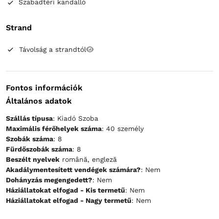
Szabadtéri kandalló
Strand
Távolság a strandtól
Fontos információk
Általános adatok
Szállás típusa
: Kiadó Szoba
Maximális férőhelyek száma
: 40 személy
Szobák száma
: 8
Fürdőszobák száma
: 8
Beszélt nyelvek
română, engleză
Akadálymentesített vendégek számára?
: Nem
Dohányzás megengedett?
: Nem
Háziállatokat elfogad - Kis termetű
: Nem
Háziállatokat elfogad - Nagy termetű
: Nem